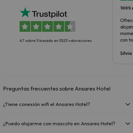
100% 
Ofrec
alojam
momen
con to
4.7 sobre 5 basado en 5523 valoraciones
precio
Silvi
Preguntas frecuentes sobre Ansares Hotel
¿Tiene conexión wifi el Ansares Hotel?
El Ansares Hotel ofrece Wi-Fi gratuito en todo el hotel.
El Ansares Hotel ofrece Wi-Fi gratuito en zonas comunes.
¿Puedo alojarme con mascota en Ansares Hotel?
El Ansares Hotel dispone de Wi-Fi.