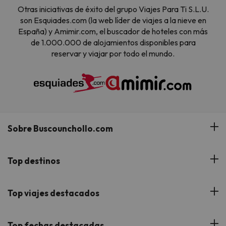
Otras iniciativas de éxito del grupo Viajes Para Ti S.L.U.
son Esquiades.com (la web líder de viajes a la nieve en
España) y Amimir.com, el buscador de hoteles con más
de 1.000.000 de alojamientos disponibles para
reservar y viajar por todo el mundo.
Sobre Buscounchollo.com
¿Quiénes somos?
Top destinos
Tarjeta Regalo
Hoteles Andalucía
Top viajes destacados
Buscounchollo en los medios
Hoteles Andorra
Blog
Viajes con Niños
Top fechas destacadas