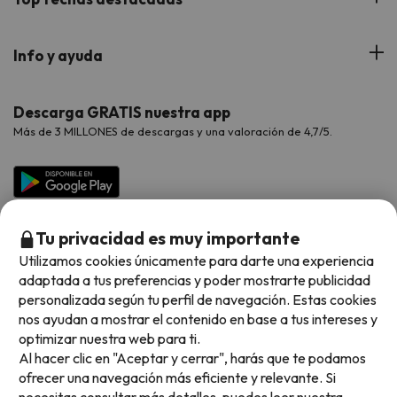
Hoteles Cataluña
Web Corporativa
Viajes de Ciudad
Hoteles Portugal
Verano
Info y ayuda
Proveedores
Viajes de Novios
Hoteles Valencia
Puente de Agosto
Opiniones de nuestros clientes
Viajes con mascotas
Contáctanos
Descarga GRATIS nuestra app
Hoteles Galicia
Vacaciones en Agosto
Más de 3 MILLONES de descargas y una valoración de 4,7/5.
Viajes para grupos
Chollos con Todo Incluido
Preguntas frecuentes
Hoteles en Islas
Vacaciones en Septiembre
Chollos en la playa
Hoteles Salou
Vacaciones en Octubre
Chollos con Vuelo Incluido
Vacaciones en Noviembre
Tu privacidad es muy importante
Hoteles con toboganes
Utilizamos cookies únicamente para darte una experiencia
adaptada a tus preferencias y poder mostrarte publicidad
Selección de la Newsletter
personalizada según tu perfil de navegación. Estas cookies
nos ayudan a mostrar el contenido en base a tus intereses y
Métodos de pago disponibles
Los favoritos de nuestros clientes
optimizar nuestra web para ti.
Al hacer clic en "Aceptar y cerrar", harás que te podamos
ofrecer una navegación más eficiente y relevante. Si