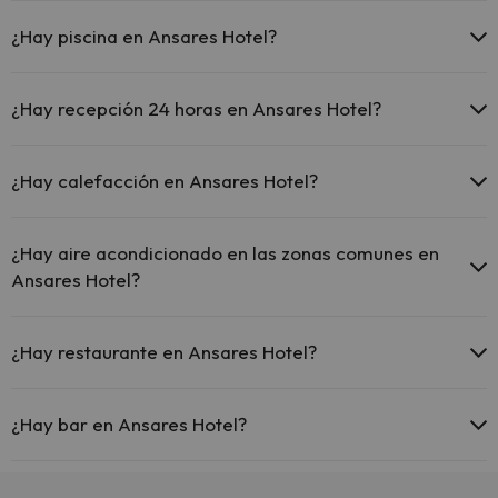
En Ansares Hotel no se admiten mascotas.
¿Hay piscina en Ansares Hotel?
Sí, Ansares Hotel tiene piscina (este servicio puede ser de pago)
Aquí tienes más info sobre la piscina y otras instalaciones.
¿Hay recepción 24 horas en Ansares Hotel?
Piscina al aire libre (temporada de verano)
Sí, Ansares Hotel tiene recepción 24 horas.
Piscina al aire libre (toda la temporada)
¿Hay calefacción en Ansares Hotel?
Sí, Ansares Hotel tiene calefacción en las zonas comunes.
¿Hay aire acondicionado en las zonas comunes en
Ansares Hotel?
Sí, Ansares Hotel tiene aire acondicionado en las zonas comunes.
¿Hay restaurante en Ansares Hotel?
Sí, Ansares Hotel tiene restaurante.
¿Hay bar en Ansares Hotel?
Sí, Ansares Hotel tiene bar.