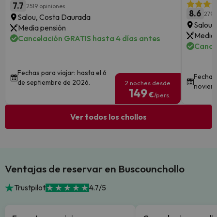
7.7
2519 opiniones
8.6
279 
Salou, Costa Daurada
Salou,
Media pensión
Media 
Cancelación GRATIS hasta 4 días antes
Cance
Fechas para viajar: hasta el 6
Fechas 
de septiembre de 2026.
2 noches desde
noviem
149
€
/pers.
Ver todos los chollos
Ventajas de reservar en Buscounchollo
Trustpilot
4.7/5