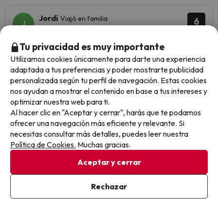
Jordi
Viajó en familia
6
Diciembre 2025
Tu privacidad es muy importante
Normal
Utilizamos cookies únicamente para darte una experiencia
adaptada a tus preferencias y poder mostrarte publicidad
Lo mejor las entradas a Port Aventura.
personalizada según tu perfil de navegación. Estas cookies
En el hotel no hay nadie antes de las 9 de la mañana. No
nos ayudan a mostrar el contenido en base a tus intereses y
nos hicieron la habitacion ningun dia, estuvo la bolsa de
optimizar nuestra web para ti.
basura 3 dias en la entrada. El baño sucio y con los
Al hacer clic en "Aceptar y cerrar", harás que te podamos
metales oxidados.
ofrecer una navegación más eficiente y relevante. Si
necesitas consultar más detalles, puedes leer nuestra
Política de Cookies.
Muchas gracias.
Lola
Viajó en familia
6.6
Aceptar y cerrar
Octubre 2025
Rechazar
Bien
Tiene vistas al mar y está en una zona tranquila.