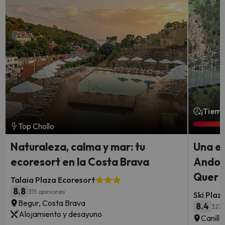
¡Tiemp
Top Chollo
Naturaleza, calma y mar: tu
Una e
ecoresort en la Costa Brava
Andorr
Quer y
Talaia Plaza Ecoresort
8.8
315 opiniones
Ski Plaz
Begur, Costa Brava
8.4
3272
Alojamiento y desayuno
Canill