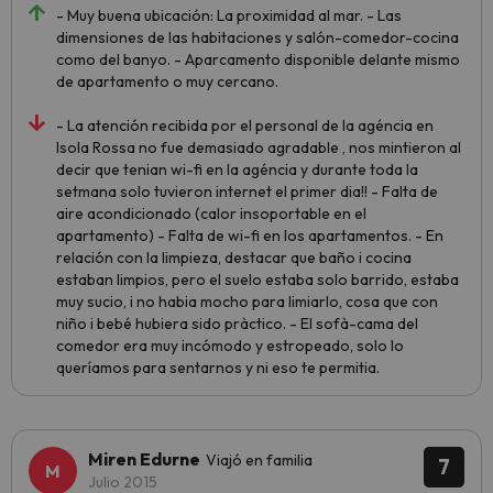
- Muy buena ubicación: La proximidad al mar. - Las
dimensiones de las habitaciones y salón-comedor-cocina
como del banyo. - Aparcamento disponible delante mismo
de apartamento o muy cercano.
- La atención recibida por el personal de la agéncia en
Isola Rossa no fue demasiado agradable , nos mintieron al
decir que tenian wi-fi en la agéncia y durante toda la
setmana solo tuvieron internet el primer dia!! - Falta de
aire acondicionado (calor insoportable en el
apartamento) - Falta de wi-fi en los apartamentos. - En
relación con la limpieza, destacar que baño i cocina
estaban limpios, pero el suelo estaba solo barrido, estaba
muy sucio, i no habia mocho para limiarlo, cosa que con
niño i bebé hubiera sido pràctico. - El sofà-cama del
comedor era muy incómodo y estropeado, solo lo
queríamos para sentarnos y ni eso te permitia.
Miren Edurne
Viajó en familia
7
Julio 2015