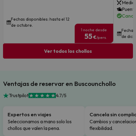
Media 
Puente
Cance
Fechas disponibles: hasta el 12
de octubre.
1 noche desde
Fechas 
55
de dici
€
/pers.
Ver todos los chollos
Ventajas de reservar en Buscounchollo
Trustpilot
4.7/5
Expertos en viajes
Cancela sin compli
Seleccionamos a mano solo los
Cambios y cancelacion
chollos que valen la pena.
flexibilidad.