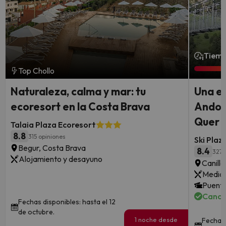
¡Tiemp
Top Chollo
Naturaleza, calma y mar: tu
Una e
ecoresort en la Costa Brava
Andorr
Quer y
Talaia Plaza Ecoresort
8.8
315 opiniones
Ski Plaz
Begur, Costa Brava
8.4
3272
Alojamiento y desayuno
Canill
Media 
Puente
Cance
Fechas disponibles: hasta el 12
de octubre.
1 noche desde
Fechas 