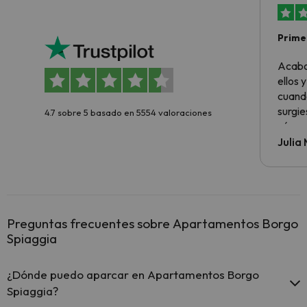
Primer
sencil
Acabo
ellos 
cuando
surgie
4.7 sobre 5 basado en 5554 valoraciones
cómo s
todo v
Julia
Preguntas frecuentes sobre Apartamentos Borgo
Spiaggia
¿Dónde puedo aparcar en Apartamentos Borgo
Spiaggia?