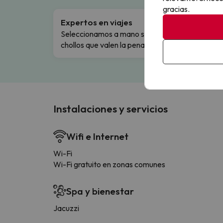
gracias.
Expertos en viajes
Cance
Seleccionamos a mano solo los
Cambio
chollos que valen la pena.
flexibi
Instalaciones y servicios
Wifi e Internet
Wi-Fi
Wi-Fi gratuito en zonas comunes
Spa y bienestar
Jacuzzi