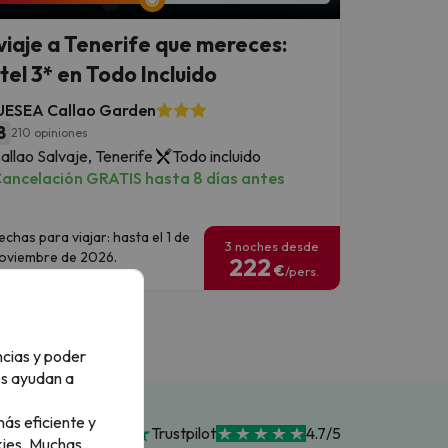
 viaje a Tenerife que mereces:
tel 3* en Todo Incluido
UESEA Callao Garden
8
210 opiniones
allao Salvaje, Tenerife
Todo incluido
ancelación GRATIS hasta 8 días antes
echas para viajar: hasta el 1 de
3 noches desde
oviembre de 2026.
222
€
/pers.
ncias y poder
os ayudan a
ás eficiente y
Trustpilot
4.7/5
ies.
Muchas