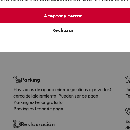
la sin complicaciones
Paga a tu ritmo
Aceptar y cerrar
s y cancelaciones con total
Fracciona o financia tu viaje.
lidad.
Reserva ahora, paga luego.
Rechazar
Parking
Hay zonas de aparcamiento (publicas o privadas)
Ja
cerca del alojamiento. Pueden ser de pago.
Te
Parking exterior gratuito
Parking exterior de pago
Se
Restauración
di