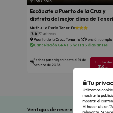
Top Chollo
Escápate a Puerto de la Cruz y
disfruta del mejor clima de Tener
Muthu La Perla Tenerife
7.6
77 opiniones
Puerto de la Cruz, Tenerife
Pensión comple
Cancelación GRATIS hasta 3 días antes
Fechas para viajar: hasta el 14 de
1 noche de
octubre de 2026.
36
€
/pe
Tu priva
Utilizamos cookie
mostrarte publici
mostrar el conten
Al hacer clic en 
Ventajas de reservar en Buscouncho
relevante. Si nec