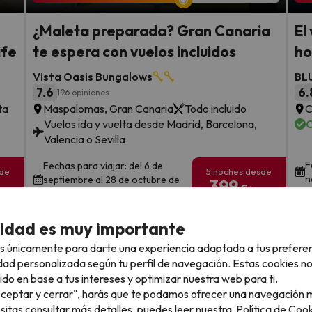
¿Maleta preparada? Gran Canaria
El
ife
te espera con vuelos incluidos
ho
Vista Oasis Bungalows
BL
7.6
6.
196 opiniones
ta
Maspalomas, Gran Canaria
Todo incluido
C
Vuelos ida y vuelta desde Madrid, Barcelona,
C
Valencia o Sevilla
F
Fechas para viajar: del 6 de
sde
5 noches desde
n
septiembre al 28 de octubre de
399
€
rs.
/pers.
2026
Ver todos los chollos
cidad es muy importante
s únicamente para darte una experiencia adaptada a tus prefere
dad personalizada según tu perfil de navegación. Estas cookies n
ido en base a tus intereses y optimizar nuestra web para ti.
"Aceptar y cerrar", harás que te podamos ofrecer una navegación m
llo
esitas consultar más detalles, puedes leer nuestra
Política de Cook