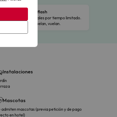
Ofertas flash
Precios reales por tiempo limitado.
Cuando vuelan, vuelan.
Instalaciones
rdín
rraza
Mascotas
 admiten mascotas (previa petición y de pago
recto en hotel)