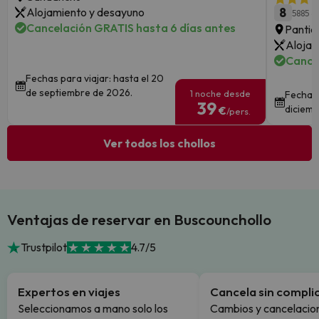
Alojamiento y desayuno
8
5885 o
Cancelación GRATIS hasta 6 días antes
Pantic
Alojam
Cance
Fechas para viajar: hasta el 20
de septiembre de 2026.
1 noche desde
Fechas 
39
diciemb
€
/pers.
Ver todos los chollos
Ventajas de reservar en Buscounchollo
Trustpilot
4.7/5
Expertos en viajes
Cancela sin compli
Seleccionamos a mano solo los
Cambios y cancelacion