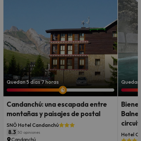
Quedan 5 días 7 horas
Quedan 
Candanchú: una escapada entre
Bienes
montañas y paisajes de postal
Balnea
circui
SNÖ Hotel Candanchú
8.3
50 opiniones
Hotel Co
Candanchú