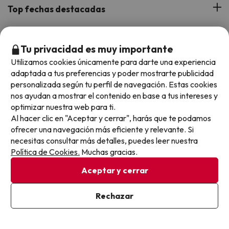
Blog
Viajes con Niños
Top fechas destacadas
Hoteles Cataluña
Web Corporativa
Viajes de Ciudad
Hoteles Portugal
Verano
Info y ayuda
Proveedores
Viajes de Novios
Tu privacidad es muy importante
Hoteles Valencia
Puente de Agosto
Utilizamos cookies únicamente para darte una experiencia
Opiniones de nuestros clientes
Viajes con mascotas
Contáctanos
adaptada a tus preferencias y poder mostrarte publicidad
Descarga GRATIS nuestra app
Hoteles Galicia
Vacaciones en Agosto
personalizada según tu perfil de navegación. Estas cookies
Más de 3 MILLONES de descargas y una valoración de 4,7/5.
Viajes para grupos
Chollos con Todo Incluido
Preguntas frecuentes
nos ayudan a mostrar el contenido en base a tus intereses y
Hoteles en Islas
Vacaciones en Septiembre
optimizar nuestra web para ti.
Chollos en la playa
Al hacer clic en "Aceptar y cerrar", harás que te podamos
Hoteles Salou
Vacaciones en Octubre
ofrecer una navegación más eficiente y relevante. Si
Chollos con Vuelo Incluido
necesitas consultar más detalles, puedes leer nuestra
Vacaciones en Noviembre
Política de Cookies.
Muchas gracias.
Hoteles con toboganes
Aceptar y cerrar
Selección de la Newsletter
Métodos de pago disponibles
Rechazar
Los favoritos de nuestros clientes