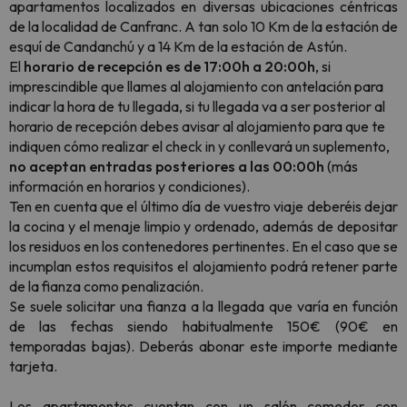
apartamentos localizados en diversas ubicaciones céntricas
de la localidad de Canfranc. A tan solo 10 Km de la estación de
esquí de Candanchú y a 14 Km de la estación de Astún.
El
horario de recepción es de 17:00h a 20:00h
, si
imprescindible que llames al alojamiento con antelación para
indicar la hora de tu llegada, si tu llegada va a ser posterior al
horario de recepción debes avisar al alojamiento para que te
indiquen cómo realizar el check in y conllevará un suplemento,
no aceptan entradas posteriores a las 00:00h
(más
información en horarios y condiciones).
Ten en cuenta que el último día de vuestro viaje deberéis dejar
la cocina y el menaje limpio y ordenado, además de depositar
los residuos en los contenedores pertinentes. En el caso que se
incumplan estos requisitos el alojamiento podrá retener parte
de la fianza como penalización.
Se suele solicitar una fianza a la llegada que varía en función
de las fechas siendo habitualmente 150€ (90€ en
temporadas bajas). Deberás abonar este importe mediante
tarjeta.
Los apartamentos cuentan con un salón comedor con