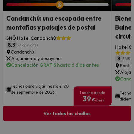
Candanchú: una escapada entre
Bienes
montañas y paisajes de postal
Balnea
circui
SNÖ Hotel Candanchú
8.3
50 opiniones
Hotel Co
Candanchú
Alojamiento y desayuno
8
5885 o
Cancelación GRATIS hasta 6 días antes
Pantic
Alojam
Cance
Fechas para viajar: hasta el 20
de septiembre de 2026.
1 noche desde
Fechas 
39
diciemb
€
/pers.
Ver todos los chollos