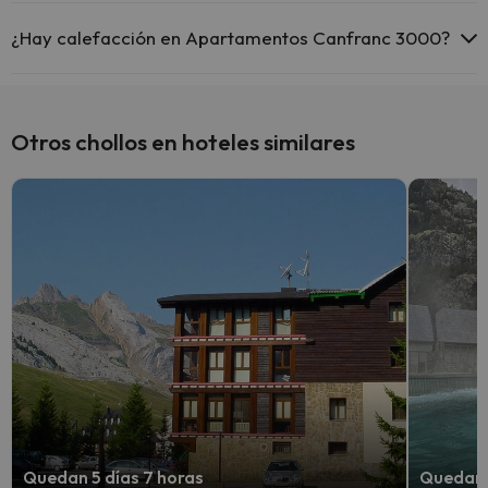
En Apartamentos Canfranc 3000 se admiten mascotas (previa
petición y de pago directo en hotel). Consulta las condiciones.
¿Hay calefacción en Apartamentos Canfranc 3000?
Sí, Apartamentos Canfranc 3000 tiene calefacción en las zonas
comunes.
Otros chollos en hoteles similares
Quedan 5 días 7 horas
Quedan 