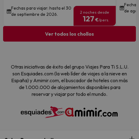
Fechas 
Fechas para viajar: hasta el 30
de ago
2 noches desde
de septiembre de 2026.
127
€
/pers.
Ver todos los chollos
Otras iniciativas de éxito del grupo Viajes Para Ti S.L.U.
son Esquiades.com (la web líder de viajes a la nieve en
España) y Amimir.com, el buscador de hoteles con más
de 1.000.000 de alojamientos disponibles para
reservar y viajar por todo el mundo.