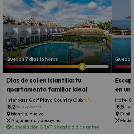
Quedan 7 días 16 horas
Quedan 
Días de sol en Islantilla: tu
Escapa
apartamento familiar ideal
en un 
Interpass Golf Playa Country Club
Hotel G
8.2
8.5
300 opiniones
1147 
Islantilla, Huelva
Conil d
Alojamiento y desayuno
Media 
Cancelación GRATIS hasta 6 días antes