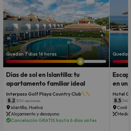
Quedan 7 días 16 horas
Quedan 
Días de sol en Islantilla: tu
Escapa
apartamento familiar ideal
en un 
Interpass Golf Playa Country Club
Hotel G
8.2
8.5
300 opiniones
1147 
Islantilla, Huelva
Conil d
Alojamiento y desayuno
Media 
Cancelación GRATIS hasta 6 días antes