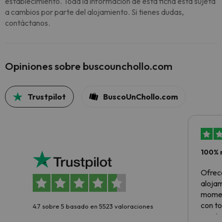
establecimiento. Toda la información de esta ficha está sujeta
a cambios por parte del alojamiento. Si tienes dudas,
contáctanos.
Opiniones sobre buscounchollo.com
Trustpilot
BuscoUnChollo.com
100% 
Ofrec
alojam
momen
con to
4.7 sobre 5 basado en 5523 valoraciones
precio