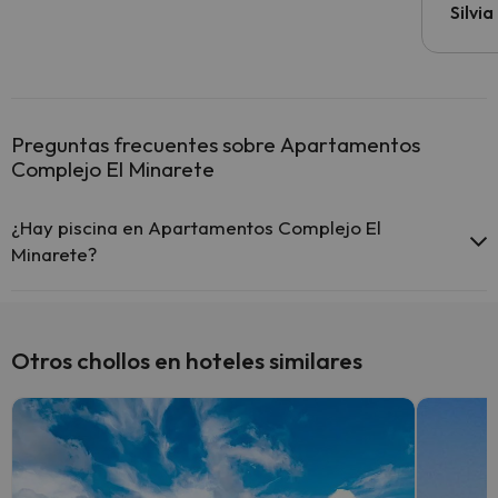
Silvi
Preguntas frecuentes sobre Apartamentos
Complejo El Minarete
¿Hay piscina en Apartamentos Complejo El
Minarete?
Sí, Apartamentos Complejo El Minarete tiene piscina (este servicio
puede ser de pago) Aquí tienes más info sobre la piscina y otras
instalaciones.
Otros chollos en hoteles similares
Piscina (verano)