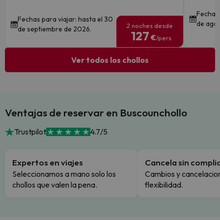
Fechas 
Fechas para viajar: hasta el 30
de ago
2 noches desde
de septiembre de 2026.
127
€
/pers.
Ver todos los chollos
Ventajas de reservar en Buscounchollo
Trustpilot
4.7/5
Expertos en viajes
Cancela sin compli
Seleccionamos a mano solo los
Cambios y cancelacion
chollos que valen la pena.
flexibilidad.