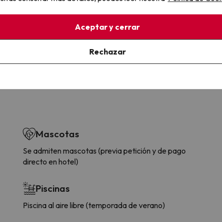
la sin complicaciones
Paga a tu ritmo
Aceptar y cerrar
s y cancelaciones con total
Fracciona o financia tu viaje.
lidad.
Reserva ahora, paga luego.
Rechazar
Mascotas
Se admiten mascotas (previa petición y de pago
directo en hotel)
Piscinas
Piscina al aire libre (temporada de verano)