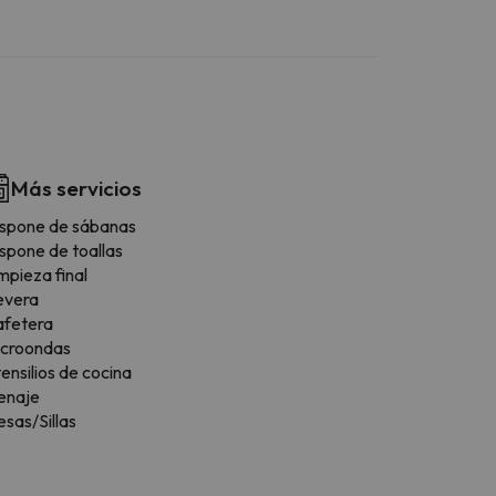
Más servicios
spone de sábanas
spone de toallas
mpieza final
evera
afetera
icroondas
ensilios de cocina
enaje
sas/Sillas