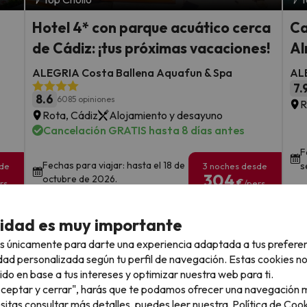
Hotel 4* con parque acuático cerca
Ca
de Cádiz: ¡tus próximas vacaciones!
Al
ALEGRIA Costa Ballena Aquafun & Spa
AL
7.
8.6
6085 opiniones
R
Rota, Cádiz
Alojamiento y desayuno
Cancelación GRATIS hasta 8 días antes
F
Fechas para viajar: hasta el 18 de
s
sde
3 noches desde
304
octubre de 2026.
€
rs.
/pers.
Ver todos los chollos
cidad es muy importante
s únicamente para darte una experiencia adaptada a tus prefere
dad personalizada según tu perfil de navegación. Estas cookies n
ido en base a tus intereses y optimizar nuestra web para ti.
"Aceptar y cerrar", harás que te podamos ofrecer una navegación m
llo
esitas consultar más detalles, puedes leer nuestra
Política de Cook