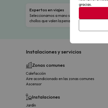
gracias.
Expertos en viajes
Cance
Seleccionamos a mano solo los
Cambio
chollos que valen la pena.
flexibi
Instalaciones y servicios
Zonas comunes
Calefacción
Aire acondicionado en las zonas comunes
Ascensor
Instalaciones
Jardín