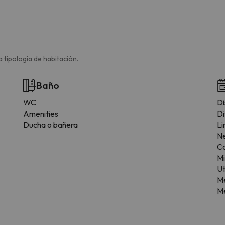
 tipología de habitación.
Baño
WC
Di
Amenities
Di
Ducha o bañera
Li
N
C
M
Ut
M
Me