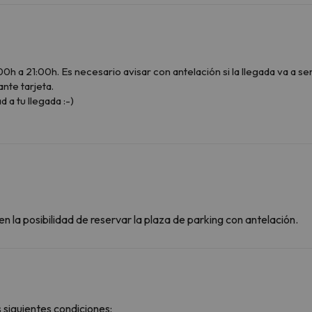
0h a 21:00h. Es necesario avisar con antelación si la llegada va a ser 
te tarjeta.
 a tu llegada :-)
n la posibilidad de reservar la plaza de parking con antelación.
 siguientes condiciones: