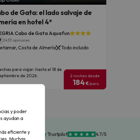
bo de Gata: el lado salvaje de
mería en hotel 4*
EGRIA Cabo de Gata Aquafun
9
2433 opiniones
etamar, Costa de Almería
Todo incluido
echas para viajar: hasta el 18 de
eptiembre de 2026.
2 noches desde
184
€
/pers.
ncias y poder
os ayudan a
ás eficiente y
Trustpilot
4.7/5
ies.
Muchas