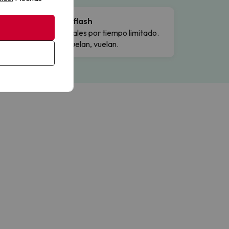
Ofertas flash
Precios reales por tiempo limitado.
Cuando vuelan, vuelan.