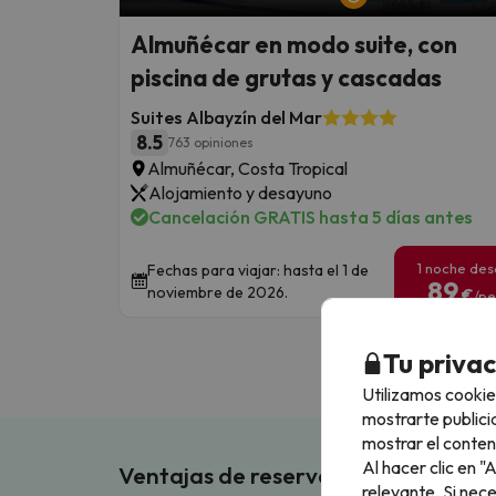
Almuñécar en modo suite, con
piscina de grutas y cascadas
Suites Albayzín del Mar
8.5
763 opiniones
Almuñécar, Costa Tropical
Alojamiento y desayuno
Cancelación GRATIS hasta 5 días antes
1 noche de
Fechas para viajar: hasta el 1 de
89
noviembre de 2026.
€
/pe
Tu priva
Utilizamos cookie
mostrarte publici
mostrar el conten
Al hacer clic en 
Ventajas de reservar en Buscouncho
relevante. Si nec