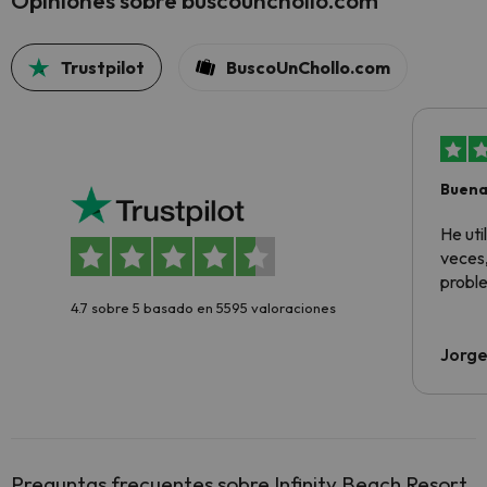
Opiniones sobre buscounchollo.com
Trustpilot
BuscoUnChollo.com
Buena
aloja
He ut
veces,
proble
4.7 sobre 5 basado en 5595 valoraciones
Jorge
Preguntas frecuentes sobre Infinity Beach Resort