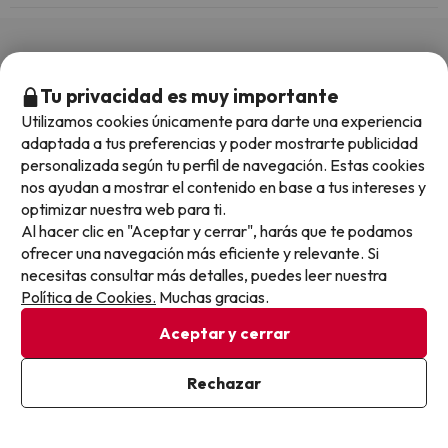
Sí, Infinity Beach Resort tiene aire acondicionado en las zonas
comunes.
Otros chollos en hoteles similares
Tu privacidad es muy importante
Utilizamos cookies únicamente para darte una experiencia
adaptada a tus preferencias y poder mostrarte publicidad
personalizada según tu perfil de navegación. Estas cookies
nos ayudan a mostrar el contenido en base a tus intereses y
optimizar nuestra web para ti.
Al hacer clic en "Aceptar y cerrar", harás que te podamos
ofrecer una navegación más eficiente y relevante. Si
necesitas consultar más detalles, puedes leer nuestra
Política de Cookies.
Muchas gracias.
Aceptar y cerrar
Quedan 2 días 14 horas
¡Tiemp
Rechazar