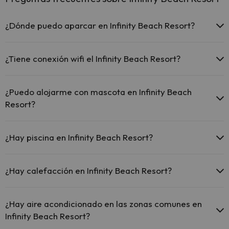
¿Dónde puedo aparcar en Infinity Beach Resort?
Si te alojas en Infinity Beach Resort tienes estas posibilidades de
aparcamiento (bajo disponibilidad):
¿Tiene conexión wifi el Infinity Beach Resort?
Hay zonas de aparcamiento (públicas o privadas) cerca del
El Infinity Beach Resort ofrece Wi-Fi gratuito en zonas
alojamiento. Pueden ser de pago.
comunes.
¿Puedo alojarme con mascota en Infinity Beach
El Infinity Beach Resort dispone de Wi-Fi.
Resort?
En Infinity Beach Resort se admiten mascotas (previa petición y de
pago directo en hotel). Consulta las condiciones.
¿Hay piscina en Infinity Beach Resort?
Sí, Infinity Beach Resort tiene piscina (este servicio puede ser de
pago) Aquí tienes más info sobre la piscina y otras instalaciones.
¿Hay calefacción en Infinity Beach Resort?
Piscina al aire libre (temporada de verano)
Sí, Infinity Beach Resort tiene calefacción en las zonas comunes.
¿Hay aire acondicionado en las zonas comunes en
Infinity Beach Resort?