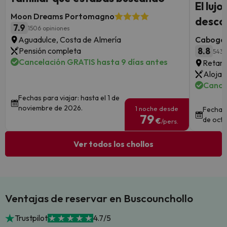
El luj
Moon Dreams Portomagno
descon
7.9
1506 opiniones
Aguadulce, Costa de Almería
Cabogat
Pensión completa
8.8
543 
Cancelación GRATIS hasta 9 días antes
Retama
Alojam
Cance
Fechas para viajar: hasta el 1 de
noviembre de 2026.
1 noche desde
Fechas 
79
de octu
€
/pers.
Ver todos los chollos
Ventajas de reservar en Buscounchollo
Trustpilot
4.7/5