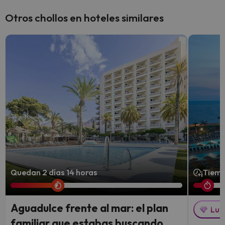
Otros chollos en hoteles similares
Quedan 2 días 14 horas
¡Tiemp
Aguadulce frente al mar: el plan
Lux
familiar que estabas buscando