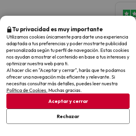
100% 
Tu privacidad es muy importante
Utilizamos cookies únicamente para darte una experiencia
Ofrec
adaptada a tus preferencias y poder mostrarte publicidad
alojam
personalizada según tu perfil de navegación. Estas cookies
momen
nos ayudan a mostrar el contenido en base a tus intereses y
con to
4.7 sobre 5 basado en 5523 valoraciones
optimizar nuestra web para ti.
precio
Al hacer clic en "Aceptar y cerrar", harás que te podamos
Silvi
ofrecer una navegación más eficiente y relevante. Si
necesitas consultar más detalles, puedes leer nuestra
Política de Cookies.
Muchas gracias.
Aceptar y cerrar
Preguntas frecuentes sobre Apartamentos Inter
2
Rechazar
¿Dónde puedo aparcar en Apartamentos Inter 2?