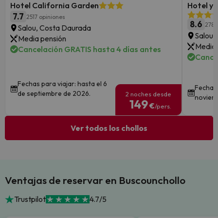
Hotel California Garden
Hotel y
7.7
2517 opiniones
8.6
278 
Salou, Costa Daurada
Salou,
Media pensión
Media 
Cancelación GRATIS hasta 4 días antes
Cance
Fechas para viajar: hasta el 6
Fechas 
de septiembre de 2026.
2 noches desde
noviem
149
€
/pers.
Ver todos los chollos
Ventajas de reservar en Buscounchollo
Trustpilot
4.7/5