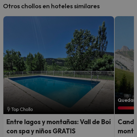
Otros chollos en hoteles similares
Quedan 
Top Chollo
Entre lagos y montañas: Vall de Boí
Canda
con spa y niños GRATIS
montañ