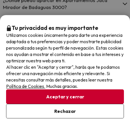
¿Dónde puedo aparcar en Apartamentos Jaca
Mirador de Badaguas 3000?
Si te alojas en Apartamentos Jaca Mirador de Badaguas 3000
tienes estas posibilidades de aparcamiento (bajo disponibilidad):
¿Puedo alojarme con mascota en Apartamentos
Tu privacidad es muy importante
Jaca Mirador de Badaguas 3000?
Utilizamos cookies únicamente para darte una experiencia
Parking exterior gratuito
adaptada a tus preferencias y poder mostrarte publicidad
En Apartamentos Jaca Mirador de Badaguas 3000 se admiten
personalizada según tu perfil de navegación. Estas cookies
mascotas (previa petición y de pago directo en hotel). Consulta las
¿Hay cunas para niños en Apartamentos Jaca
nos ayudan a mostrar el contenido en base a tus intereses y
condiciones.
Mirador de Badaguas 3000?
optimizar nuestra web para ti.
Al hacer clic en "Aceptar y cerrar", harás que te podamos
El Apartamentos Jaca Mirador de Badaguas 3000 dispone de
ofrecer una navegación más eficiente y relevante. Si
cunas de pago directo en hotel (solicítalo antes de iniciar tu viaje).
necesitas consultar más detalles, puedes leer nuestra
Otros chollos en hoteles similares
Política de Cookies.
Muchas gracias.
Aceptar y cerrar
Rechazar