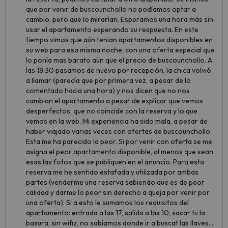
que por venir de buscounchollo no podíamos optar a
cambio, pero que lo mirarían. Esperamos una hora más sin
usar el apartamento esperando su respuesta. En este
tiempo vimos que aún tenian apartamentos disponibles en
su web para esa misma noche, con una oferta especial que
lo ponía mas barato aún que el precio de buscounchollo. A
las 18:30 pasamos de nuevo por recepción, la chica volvió
a llamar (parecía que por primera vez, a pesar de lo
comentado hacia una hora) y nos dicen que no nos
cambian el apartamento a pesar de explicar que vemos
desperfectos, que no coincide con la reserva y lo que
vemos en la web. Mi experiencia ha sido mala, a pesar de
haber viajado varias veces con ofertas de buscounchollo.
Esta me ha parecido la peor. Si por venir con oferta se me
asigna el peor apartamento disponible, al menos que sean
esas las fotos que se publiquen en el anuncio. Para esta
reserva me he sentido estafada y utilizada por ambas
partes (venderme una reserva sabiendo que es de peor
calidad y darme lo peor sin derecho a queja por venir por
una oferta). Si a esto le sumamos los requisitos del
apartamento: entrada a las 17, salida a las 10, sacar tu la
basura, sin wifiz, no sabíamos donde ir a buscat las llaves...