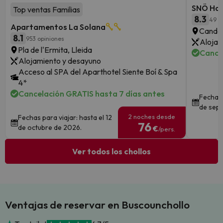
SNÖ Hot
Top ventas Familias
8.3
49 o
Apartamentos La Solana
Canda
8.1
953 opiniones
Alojam
Pla de l'Ermita, Lleida
Cance
Alojamiento y desayuno
Acceso al SPA del Aparthotel Siente Boí & Spa
4*
Cancelación GRATIS hasta 7 días antes
Fechas 
de sept
2 noches desde
Fechas para viajar: hasta el 12
76
de octubre de 2026.
€
/pers.
Ver todos los chollos
Ventajas de reservar en Buscounchollo