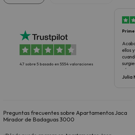
Primer
sencil
Acabo
ellos 
cuando
surgie
4.7 sobre 5 basado en 5554 valoraciones
cómo s
todo v
Julia
Preguntas frecuentes sobre Apartamentos Jaca
Mirador de Badaguas 3000