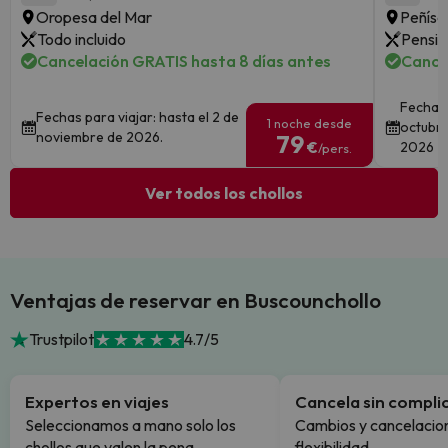
Oropesa del Mar
Peñísc
Todo incluido
Pensió
Cancelación GRATIS hasta 8 días antes
Cance
Fechas 
Fechas para viajar: hasta el 2 de
1 noche desde
octubre
noviembre de 2026.
79
€
2026
/pers.
Ver todos los chollos
Ventajas de reservar en Buscounchollo
Trustpilot
4.7/5
Expertos en viajes
Cancela sin compli
Seleccionamos a mano solo los
Cambios y cancelacion
chollos que valen la pena.
flexibilidad.