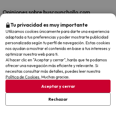
Opiniones sobre buscounchollo.com
Tu privacidad es muy importante
Trustpilot
BuscoUnChollo.com
Utilizamos cookies únicamente para darte una experiencia
adaptada a tus preferencias y poder mostrarte publicidad
personalizada según tu perfil de navegación. Estas cookies
nos ayudan a mostrar el contenido en base a tus intereses y
optimizar nuestra web para ti.
Buena
Al hacer clic en "Aceptar y cerrar", harás que te podamos
aloja
ofrecer una navegación más eficiente y relevante. Si
He ut
necesitas consultar más detalles, puedes leer nuestra
veces,
Política de Cookies.
Muchas gracias.
proble
4.7 sobre 5 basado en 5595 valoraciones
Aceptar y cerrar
Jorge
Rechazar