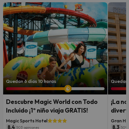
Quedan 6 días 10 horas
Quedan 7
Descubre Magic World con Todo
¡La no
Incluido ¡1º niño viaja GRATIS!
divert
Magic Sports Hotel
Gran Hot
8.4
8.3
503 opiniones
5095