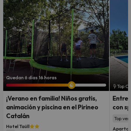
Quedan 6 días 16 horas
Top Ch
¡Verano en familia! Niños gratis,
Entre 
animación y piscina en el Pirineo
con sp
Catalán
Top vent
Hotel Taüll
Apartam