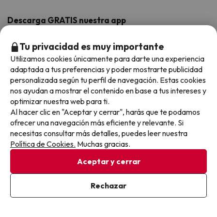
Hoteles Valencia
Puente de Agosto
Opiniones de nuestros clientes
Viajes con mascotas
Contáctanos
Descarga GRATIS nuestra app
Hoteles Galicia
Vacaciones en Agosto
Más de 3 MILLONES de descargas y una valoración de 4,7/5.
Viajes para grupos
Chollos con Todo Incluido
Preguntas frecuentes
Hoteles en Islas
Vacaciones en Septiembre
Tu privacidad es muy importante
Chollos en la playa
Utilizamos cookies únicamente para darte una experiencia
Hoteles Salou
Vacaciones en Octubre
adaptada a tus preferencias y poder mostrarte publicidad
Chollos con Vuelo Incluido
personalizada según tu perfil de navegación. Estas cookies
Vacaciones en Noviembre
nos ayudan a mostrar el contenido en base a tus intereses y
Hoteles con toboganes
optimizar nuestra web para ti.
Al hacer clic en "Aceptar y cerrar", harás que te podamos
Selección de la Newsletter
ofrecer una navegación más eficiente y relevante. Si
necesitas consultar más detalles, puedes leer nuestra
Métodos de pago disponibles
Los favoritos de nuestros clientes
Política de Cookies.
Muchas gracias.
Aceptar y cerrar
Rechazar
Condiciones generales
Privacidad datos
Política de cookies