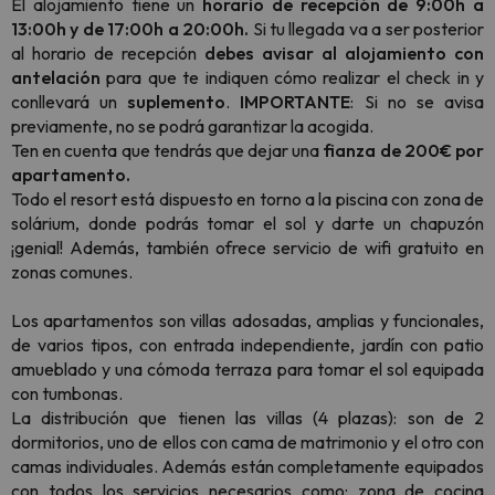
El alojamiento tiene un
horario de recepción de 9:00h a
13:00h y de 17:00h a 20:00h.
Si tu llegada va a ser posterior
al horario de recepción
debes avisar al alojamiento con
antelación
para que te indiquen cómo realizar el check in y
conllevará un
suplemento
.
IMPORTANTE
: Si no se avisa
previamente, no se podrá garantizar la acogida.
Ten en cuenta que tendrás que dejar una
fianza de 200€ por
apartamento.
Todo el resort está dispuesto en torno a la piscina con zona de
solárium, donde podrás tomar el sol y darte un chapuzón
¡genial! Además, también ofrece servicio de wifi gratuito en
zonas comunes.
Los apartamentos son villas adosadas, amplias y funcionales,
de varios tipos, con entrada independiente, jardín con patio
amueblado y una cómoda terraza para tomar el sol equipada
con tumbonas.
La distribución que tienen las villas (4 plazas): son de 2
dormitorios, uno de ellos con cama de matrimonio y el otro con
camas individuales. Además están completamente equipados
con todos los servicios necesarios como: zona de cocina