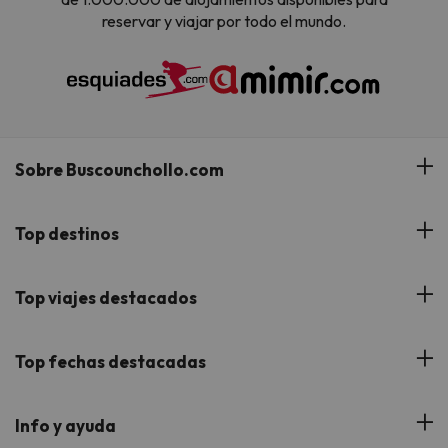
reservar y viajar por todo el mundo.
Sobre Buscounchollo.com
¿Quiénes somos?
Top destinos
Tarjeta Regalo
Hoteles Andalucía
Top viajes destacados
Buscounchollo en los medios
Hoteles Andorra
Blog
Viajes con Niños
Top fechas destacadas
Hoteles Cataluña
Web Corporativa
Viajes de Ciudad
Hoteles Portugal
Verano
Info y ayuda
Proveedores
Viajes de Novios