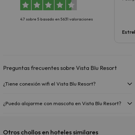
4.7 sobre 5 basado en 5631 valoraciones
Estre
Preguntas frecuentes sobre Vista Blu Resort
¿Tiene conexión wifi el Vista Blu Resort?
El Vista Blu Resort ofrece Wi-Fi gratuito en todo el hotel.
¿Puedo alojarme con mascota en Vista Blu Resort?
En Vista Blu Resort no se admiten mascotas.
Otros chollos en hoteles similares