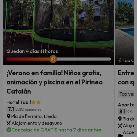
Quedan 4 días 11 horas
Top Ch
¡Verano en familia! Niños gratis,
Entre 
animación y piscina en el Pirineo
con sp
Catalán
Top vent
Hotel Taüll
Apartam
7.1
2282 opiniones
8.1
961 o
Pla de l'Ermita, Lleida
Pla de 
Alojamiento y desayuno
Alojam
Cancelación GRATIS hasta 7 días antes
Acceso