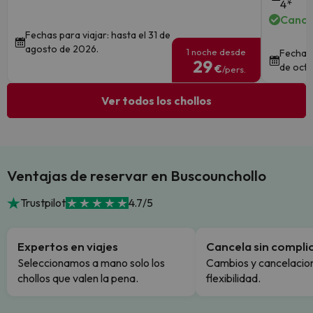
4*
Cance
Fechas para viajar: hasta el 31 de
agosto de 2026.
1 noche desde
Fechas 
29
de octu
€
/pers.
Ver todos los chollos
Ventajas de reservar en Buscounchollo
Trustpilot
4.7/5
Expertos en viajes
Cancela sin compli
Seleccionamos a mano solo los
Cambios y cancelacion
chollos que valen la pena.
flexibilidad.