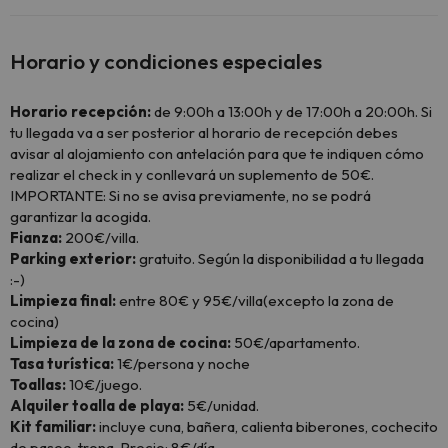
Horario y condiciones especiales
Horario recepción:
de 9:00h a 13:00h y de 17:00h a 20:00h. Si
tu llegada va a ser posterior al horario de recepción debes
avisar al alojamiento con antelación para que te indiquen cómo
realizar el check in y conllevará un suplemento de 50€.
IMPORTANTE: Si no se avisa previamente, no se podrá
garantizar la acogida.
Fianza:
200€/villa.
Parking exterior:
gratuito. Según la disponibilidad a tu llegada
:-)
Limpieza final:
entre 80€ y 95€/villa(excepto la zona de
cocina)
Limpieza de la zona de cocina:
50€/apartamento.
Tasa turística:
1€/persona y noche
Toallas:
10€/juego.
Alquiler toalla de playa:
5€/unidad.
Kit familiar:
incluye cuna, bañera, calienta biberones, cochecito
de paseo, trona. Precio: 8€/día.