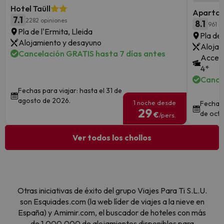
Hotel Taüll
Apartam
7.1
2282 opiniones
8.1
961 o
Pla de l'Ermita, Lleida
Pla de 
Alojamiento y desayuno
Alojam
Cancelación GRATIS hasta 7 días antes
Acceso
4*
Cance
Fechas para viajar: hasta el 31 de
agosto de 2026.
1 noche desde
Fechas 
29
de octu
€
/pers.
Ver todos los chollos
Otras iniciativas de éxito del grupo Viajes Para Ti S.L.U.
son Esquiades.com (la web líder de viajes a la nieve en
España) y Amimir.com, el buscador de hoteles con más
de 1.000.000 de alojamientos disponibles para