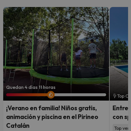
Quedan 4 días 11 horas
Top Ch
¡Verano en familia! Niños gratis,
Entre 
animación y piscina en el Pirineo
con sp
Catalán
Top vent