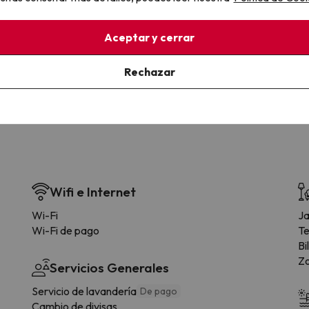
la sin complicaciones
Paga a tu ritmo
Aceptar y cerrar
s y cancelaciones con total
Fracciona o financia tu viaje.
lidad.
Reserva ahora, paga luego.
Rechazar
Wifi e Internet
Wi-Fi
Ja
Wi-Fi de pago
Te
Bi
Zo
Servicios Generales
Servicio de lavandería
De pago
Cambio de divisas