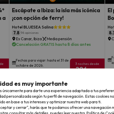
4*
Escápate a Ibiza: la isla más icónica
El
n a
¡con opción de ferry!
Bo
Hotel BLUESEA Salina
Hot
7.8
8.
96 opiniones
Es Canar, Ibiza
Media pensión
C
Cancelación GRATIS hasta 8 días antes
F
Fechas para viajar: hasta el 31 de
a
sde
3 noches desde
octubre de 2026.
206
€
rs.
/pers.
Ver todos los chollos
cidad es muy importante
s únicamente para darte una experiencia adaptada a tus prefere
dad personalizada según tu perfil de navegación. Estas cookies n
ido en base a tus intereses y optimizar nuestra web para ti.
"Aceptar y cerrar", harás que te podamos ofrecer una navegación m
llo
esitas consultar más detalles, puedes leer nuestra
Política de Cook