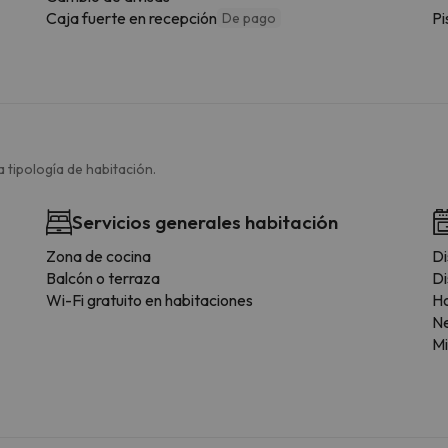
Caja fuerte en recepción
Pi
De pago
 tipología de habitación.
Servicios generales habitación
Zona de cocina
Di
Balcón o terraza
Di
Wi-Fi gratuito en habitaciones
H
N
M