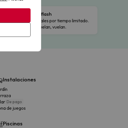
Ofertas flash
Precios reales por tiempo limitado.
Cuando vuelan, vuelan.
Instalaciones
rdín
rraza
llar
De pago
na de juegos
Piscinas