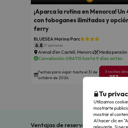
¡Aparca la rutina en Menorca! Un 
con toboganes ilimitados y opció
ferry
BLUESEA Marina Parc
6.8
17 opiniones
Arenal d'en Castell, Menorca
Media pensión
Cancelación GRATIS hasta 9 días antes
3 noches de
Fechas para viajar: hasta el 31 de
151
octubre de 2026.
€
/pe
Tu priva
Utilizamos cookie
mostrarte publici
mostrar el conten
Al hacer clic en 
Ventajas de reservar en Buscouncho
relevante. Si nec