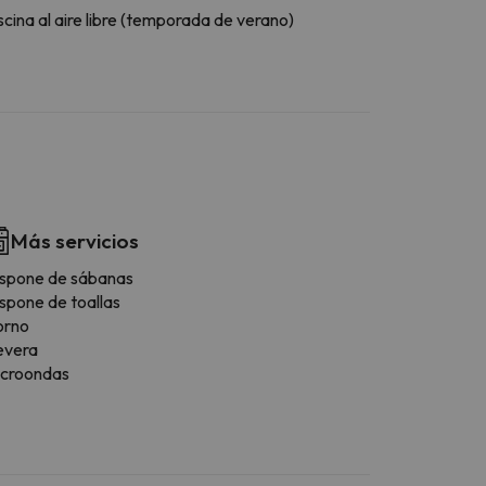
scina al aire libre (temporada de verano)
Más servicios
spone de sábanas
spone de toallas
orno
evera
icroondas