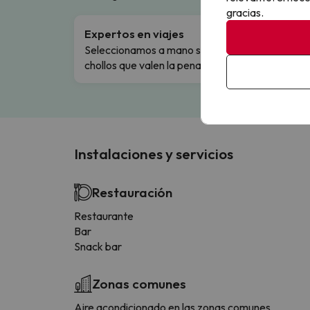
gracias.
Expertos en viajes
Cance
Seleccionamos a mano solo los
Cambio
chollos que valen la pena.
flexibi
Instalaciones y servicios
Restauración
Restaurante
Bar
Snack bar
Zonas comunes
Aire acondicionado en las zonas comunes