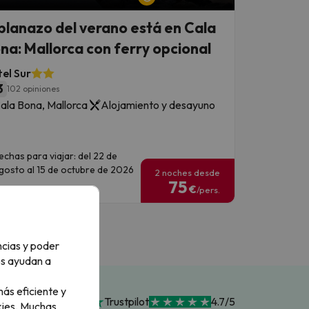
 planazo del verano está en Cala
na: Mallorca con ferry opcional
el Sur
3
102 opiniones
ala Bona, Mallorca
Alojamiento y desayuno
echas para viajar: del 22 de
gosto al 15 de octubre de 2026
2 noches desde
75
€
/pers.
ncias y poder
os ayudan a
ás eficiente y
Trustpilot
4.7/5
ies.
Muchas