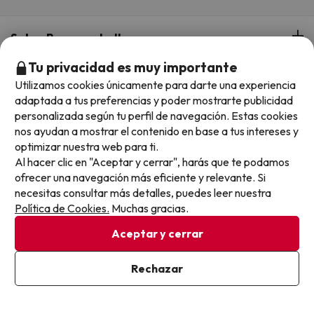
Sobre Buscounchollo.com
Tu privacidad es muy importante
¿Quiénes somos?
Top destinos
Utilizamos cookies únicamente para darte una experiencia
adaptada a tus preferencias y poder mostrarte publicidad
Tarjeta Regalo
personalizada según tu perfil de navegación. Estas cookies
Hoteles Andalucía
Top viajes destacados
nos ayudan a mostrar el contenido en base a tus intereses y
Buscounchollo en los medios
optimizar nuestra web para ti.
Hoteles Andorra
Al hacer clic en "Aceptar y cerrar", harás que te podamos
Blog
Viajes con Niños
Top fechas destacadas
ofrecer una navegación más eficiente y relevante. Si
Hoteles Cataluña
necesitas consultar más detalles, puedes leer nuestra
Web Corporativa
Viajes de Ciudad
Política de Cookies.
Muchas gracias.
Hoteles Portugal
Verano
Info y ayuda
Proveedores
Viajes de Novios
Aceptar y cerrar
Hoteles Valencia
Puente de Agosto
Opiniones de nuestros clientes
Viajes con mascotas
Contáctanos
Descarga GRATIS nuestra app
Hoteles Galicia
Rechazar
Vacaciones en Agosto
Más de 3 MILLONES de descargas y una valoración de 4,7/5.
Viajes para grupos
Chollos con Todo Incluido
Preguntas frecuentes
Hoteles en Islas
Vacaciones en Septiembre
Chollos en la playa