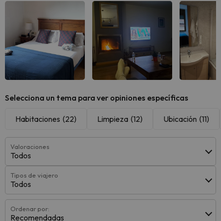
Ver todas
Ver todas
Ver 
Selecciona un tema para ver opiniones específicas
Habitaciones
(22)
Limpieza
(12)
Ubicación
(11)
Valoraciones
Todos
Tipos de viajero
Todos
Ordenar por:
Recomendadas