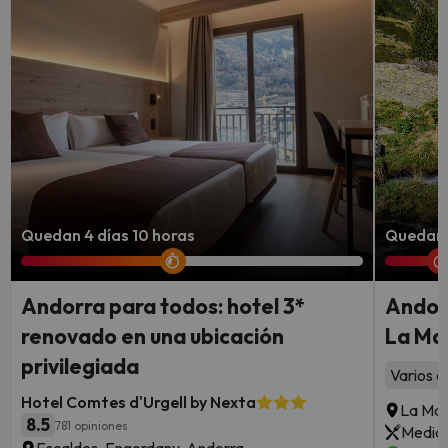
Quedan 4 días 10 horas
Quedan 1
Andorra para todos: hotel 3*
Andorr
renovado en una ubicación
La Mas
privilegiada
Varios a
Hotel Comtes d'Urgell by Nexta
La Mas
8.5
781 opiniones
Media 