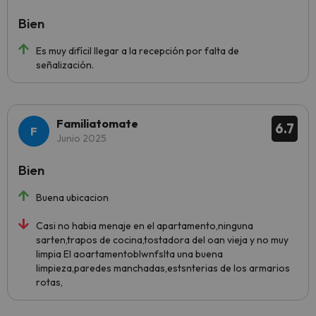
Bien
Es muy difícil llegar a la recepción por falta de
señalización.
Familiatomate
6.7
Junio 2025
Bien
Buena ubicacion
Casi no habia menaje en el apartamento,ninguna
sarten,trapos de cocina,tostadora del oan vieja y no muy
limpia El aoartamentoblwnfslta una buena
limpieza,paredes manchadas,estsnterias de los armarios
rotas,