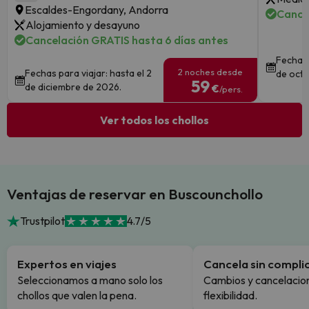
Escaldes-Engordany, Andorra
Cance
Alojamiento y desayuno
Cancelación GRATIS hasta 6 días antes
Fechas 
2 noches desde
Fechas para viajar: hasta el 2
de octu
59
de diciembre de 2026.
€
/pers.
Ver todos los chollos
Ventajas de reservar en Buscounchollo
Trustpilot
4.7/5
Expertos en viajes
Cancela sin compli
Seleccionamos a mano solo los
Cambios y cancelacion
chollos que valen la pena.
flexibilidad.