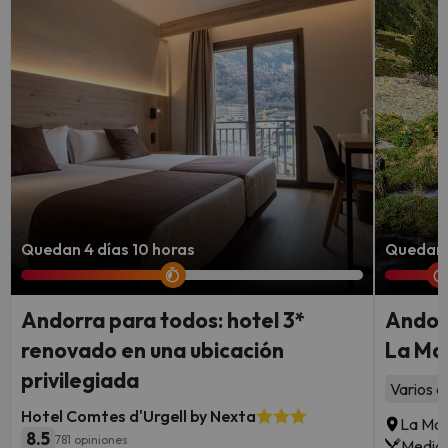
Quedan 4 días 10 horas
Quedan 1
Andorra para todos: hotel 3*
Andorr
renovado en una ubicación
La Mas
privilegiada
Varios a
Hotel Comtes d'Urgell by Nexta
La Mas
8.5
781 opiniones
Media 