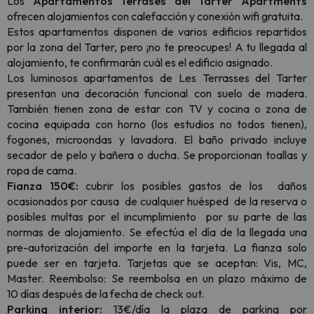
Los
Apartamentos Terrases del Tarter Apartments
ofrecen alojamientos con calefacción y conexión wifi gratuita.
Estos apartamentos disponen de varios edificios repartidos
por la zona del Tarter, pero ¡no te preocupes! A tu llegada al
alojamiento, te confirmarán cuál es el edificio asignado.
Los luminosos apartamentos de Les Terrasses del Tarter
presentan una decoración funcional con suelo de madera.
También tienen zona de estar con TV y cocina o zona de
cocina equipada con horno (los estudios no todos tienen),
fogones, microondas y lavadora. El baño privado incluye
secador de pelo y bañera o ducha. Se proporcionan toallas y
ropa de cama.
Fianza 150€:
cubrir los posibles gastos de los daños
ocasionados por causa de cualquier huésped de la reserva o
posibles multas por el incumplimiento por su parte de las
normas de alojamiento. Se efectúa el día de la llegada una
pre-autorización del importe en la tarjeta. La fianza solo
puede ser en tarjeta. Tarjetas que se aceptan: Vis, MC,
Master. Reembolso: Se reembolsa en un plazo máximo de
10 días después de la fecha de check out.
Parking interior:
13€/día la plaza de parking por