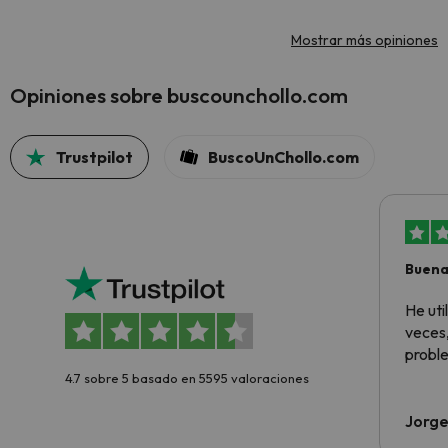
Mostrar más opiniones
Opiniones sobre buscounchollo.com
Trustpilot
BuscoUnChollo.com
Buena
aloja
He ut
veces,
proble
4.7 sobre 5 basado en 5595 valoraciones
Jorge