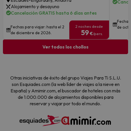
Escaldes-Engordany, Andorra
Cance
Alojamiento y desayuno
Cancelación GRATIS hasta 6 días antes
Fechas 
2 noches desde
Fechas para viajar: hasta el 2
de octu
59
de diciembre de 2026.
€
/pers.
Ver todos los chollos
Otras iniciativas de éxito del grupo Viajes Para Ti S.L.U.
son Esquiades.com (la web líder de viajes a la nieve en
España) y Amimir.com, el buscador de hoteles con más
de 1.000.000 de alojamientos disponibles para
reservar y viajar por todo el mundo.