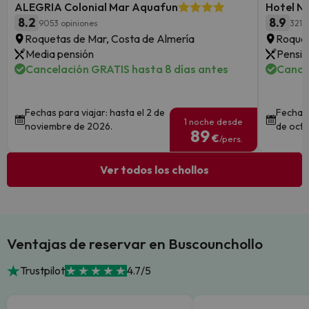
ALEGRIA Colonial Mar Aquafun
Hotel N
8.2
8.9
9053 opiniones
3213
Roquetas de Mar, Costa de Almería
Roquet
Media pensión
Pensió
Cancelación GRATIS hasta 8 días antes
Cance
Fechas para viajar: hasta el 2 de
Fechas 
1 noche desde
noviembre de 2026.
de octu
89
€
/pers.
Ver todos los chollos
Ventajas de reservar en Buscounchollo
Trustpilot
4.7/5