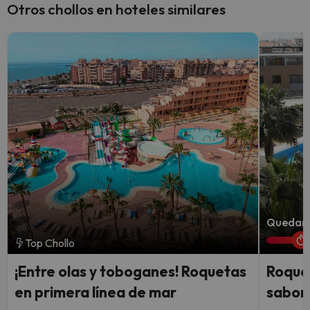
Otros chollos en hoteles similares
Quedan 1
Top Chollo
¡Entre olas y toboganes! Roquetas
Roque
en primera línea de mar
sabor 