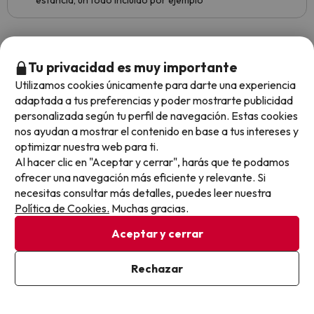
estancia, un todo incluido por ejemplo
Cocota
Viajó en pareja
7
Tu privacidad es muy importante
Septiembre 2025
Utilizamos cookies únicamente para darte una experiencia
adaptada a tus preferencias y poder mostrarte publicidad
Bien
personalizada según tu perfil de navegación. Estas cookies
nos ayudan a mostrar el contenido en base a tus intereses y
Ubicación del hotel inmejorable.
optimizar nuestra web para ti.
El horario de comida a medio día a las 14.00 muy mal, se
Al hacer clic en "Aceptar y cerrar", harás que te podamos
acumula mucha gente y se hacen colas para poder entrar.
ofrecer una navegación más eficiente y relevante. Si
Escasa variedad de comidas y muy repetidas en solo 4 días
necesitas consultar más detalles, puedes leer nuestra
que hemos estado.
Política de Cookies.
Muchas gracias.
Aceptar y cerrar
Francisco
Viajó en pareja
8
Rechazar
Septiembre 2025
Muy bien