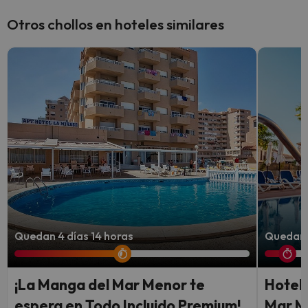
Otros chollos en hoteles similares
Quedan 4 días 14 horas
Quedan 
¡La Manga del Mar Menor te
Hotel 
espera en Todo Incluido Premium!
Mar M