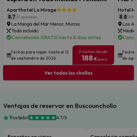
Aparthotel La Mirage
Hotel M
8.7
8.8
17 opiniones
3974
La Manga del Mar Menor, Murcia
Los Al
Todo incluido
Media 
Cancelación GRATIS hasta 8 días antes
Cance
2 noches desde
Fechas para viajar: hasta el 12
Fechas 
188
de septiembre de 2026.
de ago
€
/pers.
Ver todos los chollos
Ventajas de reservar en Buscounchollo
Trustpilot
4.7/5
Expertos en viajes
Cancela sin compli