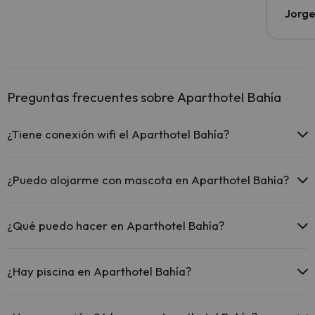
Jorge
Preguntas frecuentes sobre Aparthotel Bahía
¿Tiene conexión wifi el Aparthotel Bahía?
El Aparthotel Bahía ofrece Wi-Fi gratuito en todo el hotel.
El Aparthotel Bahía ofrece Wi-Fi gratuito en zonas comunes.
¿Puedo alojarme con mascota en Aparthotel Bahía?
El Aparthotel Bahía dispone de Wi-Fi.
En Aparthotel Bahía no se admiten mascotas.
¿Qué puedo hacer en Aparthotel Bahía?
El Aparthotel Bahía dispone de las siguientes actividades (algunas
pueden ser de pago).
¿Hay piscina en Aparthotel Bahía?
Masajista
Sí, Aparthotel Bahía tiene piscina (este servicio puede ser de pago)