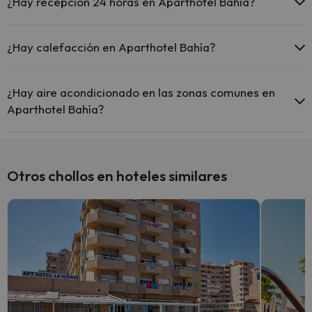
Aquí tienes más info sobre la piscina y otras instalaciones.
¿Hay recepción 24 horas en Aparthotel Bahía?
Piscina al aire libre (temporada de verano)
Sí, Aparthotel Bahía tiene recepción 24 horas.
Piscina al aire libre (toda la temporada)
¿Hay calefacción en Aparthotel Bahía?
Sí, Aparthotel Bahía tiene calefacción en las zonas comunes.
¿Hay aire acondicionado en las zonas comunes en
Aparthotel Bahía?
Sí, Aparthotel Bahía tiene aire acondicionado en las zonas
comunes.
Otros chollos en hoteles similares