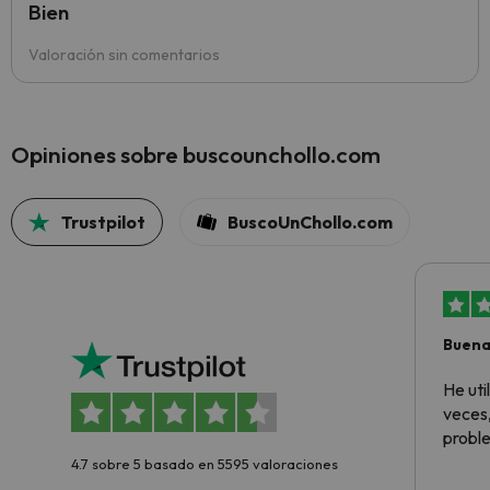
Bien
Valoración sin comentarios
Opiniones sobre buscounchollo.com
Trustpilot
BuscoUnChollo.com
Buena
aloja
He ut
veces,
proble
4.7 sobre 5 basado en 5595 valoraciones