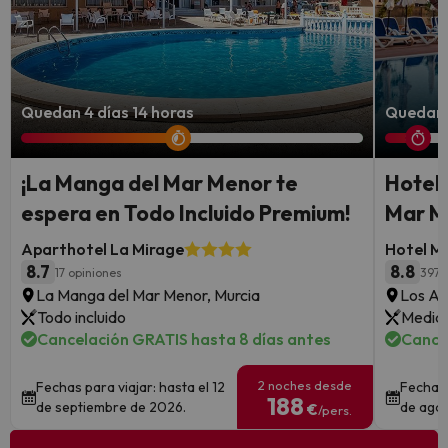
Quedan 4 días 14 horas
Quedan 
¡La Manga del Mar Menor te
Hotel 
espera en Todo Incluido Premium!
Mar M
Aparthotel La Mirage
Hotel M
8.7
8.8
17 opiniones
3974
La Manga del Mar Menor, Murcia
Los Al
Todo incluido
Media 
Cancelación GRATIS hasta 8 días antes
Cance
2 noches desde
Fechas para viajar: hasta el 12
Fechas 
188
de septiembre de 2026.
de ago
€
/pers.