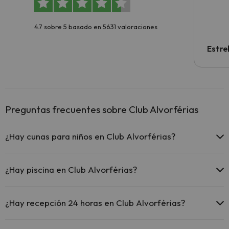
4.7 sobre 5 basado en 5631 valoraciones
Estre
Preguntas frecuentes sobre Club Alvorférias
¿Hay cunas para niños en Club Alvorférias?
El Club Alvorférias dispone de cunas gratis en el hotel (solicítalo
antes de iniciar tu viaje).
¿Hay piscina en Club Alvorférias?
Sí, Club Alvorférias tiene piscina (este servicio puede ser de pago)
Aquí tienes más info sobre la piscina y otras instalaciones.
¿Hay recepción 24 horas en Club Alvorférias?
Piscina al aire libre (temporada de verano)
Sí, Club Alvorférias tiene recepción 24 horas.