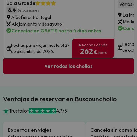
Baia Grande
Varios a
8.4
62 opiniones
La Mas
Albufeira, Portugal
Media 
Alojamiento y desayuno
Cance
Cancelación GRATIS hasta 4 días antes
Fechas 
4 noches desde
Fechas para viajar: hasta el 29
262
de octu
de diciembre de 2026.
€
/pers.
Ver todos los chollos
Ventajas de reservar en Buscounchollo
Trustpilot
4.7/5
Expertos en viajes
Cancela sin compli