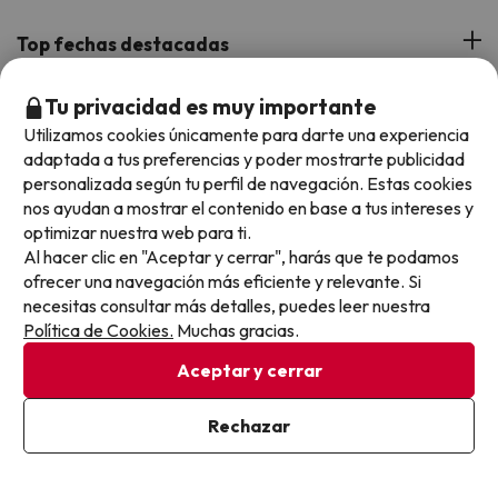
Hoteles Andorra
Blog
Viajes con Niños
Top fechas destacadas
Hoteles Cataluña
Web Corporativa
Viajes de Ciudad
Hoteles Portugal
Verano
Tu privacidad es muy importante
Info y ayuda
Proveedores
Viajes de Novios
Utilizamos cookies únicamente para darte una experiencia
Hoteles Valencia
Puente de Agosto
adaptada a tus preferencias y poder mostrarte publicidad
Opiniones de nuestros clientes
Viajes con mascotas
Contáctanos
personalizada según tu perfil de navegación. Estas cookies
Descarga GRATIS nuestra app
Hoteles Galicia
Vacaciones en Agosto
nos ayudan a mostrar el contenido en base a tus intereses y
Más de 3 MILLONES de descargas y una valoración de 4,7/5.
Viajes para grupos
Chollos con Todo Incluido
Preguntas frecuentes
optimizar nuestra web para ti.
Hoteles en Islas
Vacaciones en Septiembre
Al hacer clic en "Aceptar y cerrar", harás que te podamos
Chollos en la playa
ofrecer una navegación más eficiente y relevante. Si
Hoteles Salou
Vacaciones en Octubre
necesitas consultar más detalles, puedes leer nuestra
Chollos con Vuelo Incluido
Política de Cookies.
Muchas gracias.
Vacaciones en Noviembre
Hoteles con toboganes
Aceptar y cerrar
Selección de la Newsletter
Rechazar
Métodos de pago disponibles
Los favoritos de nuestros clientes