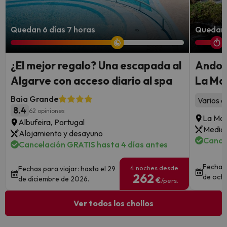
Quedan 6 días 7 horas
Quedan 
¿El mejor regalo? Una escapada al
Andorr
Algarve con acceso diario al spa
La Mas
Baia Grande
Varios a
8.4
62 opiniones
La Mas
Albufeira, Portugal
Media 
Alojamiento y desayuno
Cance
Cancelación GRATIS hasta 4 días antes
Fechas 
4 noches desde
Fechas para viajar: hasta el 29
262
de octu
de diciembre de 2026.
€
/pers.
Ver todos los chollos