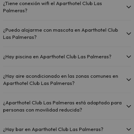
posibilidades de aparcamiento (bajo disponibilidad):
¿Tiene conexión wifi el Aparthotel Club Las
Palmeras?
Parking exterior gratuito
Parking exterior de pago
El Aparthotel Club Las Palmeras ofrece Wi-Fi gratuito en
todo el hotel.
¿Puedo alojarme con mascota en Aparthotel Club
El Aparthotel Club Las Palmeras ofrece Wi-Fi gratuito en
Las Palmeras?
zonas comunes.
El Aparthotel Club Las Palmeras dispone de Internet corner.
En Aparthotel Club Las Palmeras no se admiten mascotas.
¿Hay piscina en Aparthotel Club Las Palmeras?
Sí, Aparthotel Club Las Palmeras tiene piscina (este servicio puede
ser de pago) Aquí tienes más info sobre la piscina y otras
¿Hay aire acondicionado en las zonas comunes en
instalaciones.
Aparthotel Club Las Palmeras?
Piscina Infantil (temporada verano).
Sí, Aparthotel Club Las Palmeras tiene aire acondicionado en las
zonas comunes.
¿Aparthotel Club Las Palmeras está adaptado para
personas con movilidad reducida?
Sí, Aparthotel Club Las Palmeras está adaptado para personas con
movilidad reducida.
¿Hay bar en Aparthotel Club Las Palmeras?