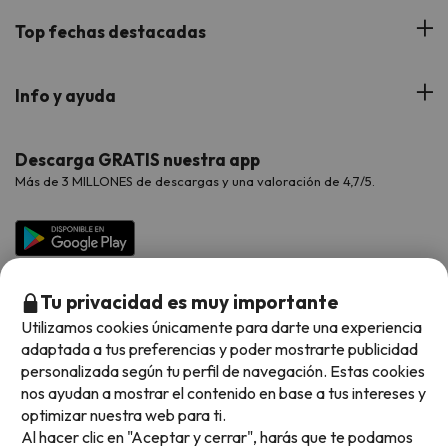
Blog
Viajes con Niños
Top fechas destacadas
Hoteles Cataluña
Web Corporativa
Viajes de Ciudad
Hoteles Portugal
Verano
Info y ayuda
Proveedores
Viajes de Novios
Hoteles Valencia
Puente de Agosto
Opiniones de nuestros clientes
Viajes con mascotas
Contáctanos
Descarga GRATIS nuestra app
Hoteles Galicia
Vacaciones en Agosto
Más de 3 MILLONES de descargas y una valoración de 4,7/5.
Viajes para grupos
Chollos con Todo Incluido
Preguntas frecuentes
Hoteles en Islas
Vacaciones en Septiembre
Chollos en la playa
Hoteles Salou
Vacaciones en Octubre
Chollos con Vuelo Incluido
Vacaciones en Noviembre
Tu privacidad es muy importante
Hoteles con toboganes
Utilizamos cookies únicamente para darte una experiencia
adaptada a tus preferencias y poder mostrarte publicidad
Selección de la Newsletter
personalizada según tu perfil de navegación. Estas cookies
nos ayudan a mostrar el contenido en base a tus intereses y
Métodos de pago disponibles
Los favoritos de nuestros clientes
optimizar nuestra web para ti.
Al hacer clic en "Aceptar y cerrar", harás que te podamos