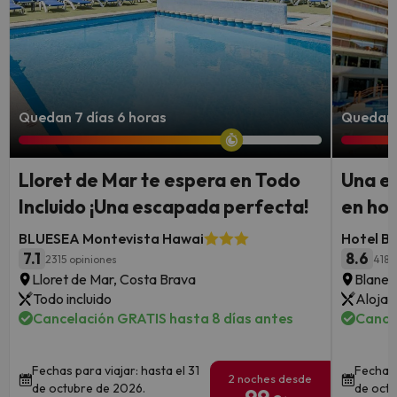
Quedan 7 días 6 horas
Quedan 
Lloret de Mar te espera en Todo
Una e
Incluido ¡Una escapada perfecta!
en hot
BLUESEA Montevista Hawai
Hotel Be
7.1
8.6
2315 opiniones
4186
Lloret de Mar, Costa Brava
Blanes
Todo incluido
Alojam
Cancelación GRATIS hasta 8 días antes
Cance
Fechas para viajar: hasta el 31
Fechas 
2 noches desde
de octubre de 2026.
de octu