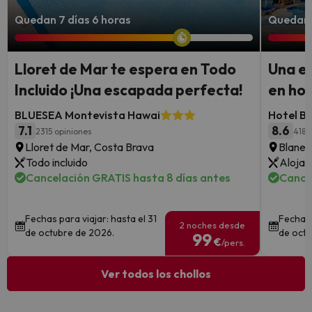
Quedan 7 días 6 horas
Quedan 
Lloret de Mar te espera en Todo
Una e
Incluido ¡Una escapada perfecta!
en hot
BLUESEA Montevista Hawai
Hotel Be
7.1
8.6
2315 opiniones
4186
Lloret de Mar, Costa Brava
Blanes
Todo incluido
Alojam
Cancelación GRATIS hasta 8 días antes
Cance
Fechas para viajar: hasta el 31
Fechas 
2 noches desde
de octubre de 2026.
de octu
99
€
/pers.
Ver todos los chollos