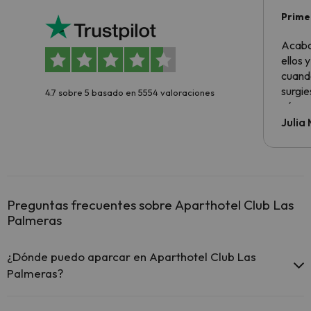
Primer
sencil
Acabo
ellos 
cuando
surgie
4.7 sobre 5 basado en 5554 valoraciones
cómo s
todo v
Julia
Preguntas frecuentes sobre Aparthotel Club Las
Palmeras
¿Dónde puedo aparcar en Aparthotel Club Las
Palmeras?
Si te alojas en Aparthotel Club Las Palmeras tienes estas