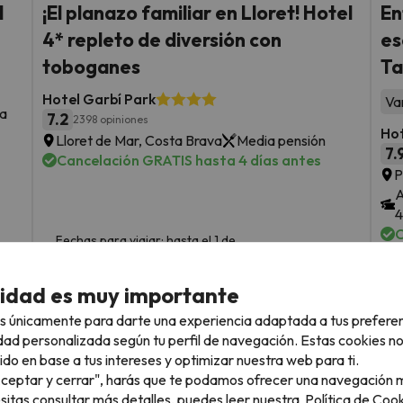
l
¡El planazo familiar en Lloret! Hotel
En
4* repleto de diversión con
es
toboganes
Ta
Hotel Garbí Park
Va
ta
7.2
2398 opiniones
Ho
Lloret de Mar, Costa Brava
Media pensión
7.
Cancelación GRATIS hasta 4 días antes
P
A
4
C
Fechas para viajar: hasta el 1 de
octubre de 2026.
sde
4 noches desde
F
216
cidad es muy importante
s
€
rs.
/pers.
s únicamente para darte una experiencia adaptada a tus prefere
Ver todos los chollos
dad personalizada según tu perfil de navegación. Estas cookies n
ido en base a tus intereses y optimizar nuestra web para ti.
"Aceptar y cerrar", harás que te podamos ofrecer una navegación m
esitas consultar más detalles, puedes leer nuestra
Política de Cook