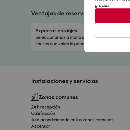
gracias.
Ventajas de reservar en Buscouncho
Expertos en viajes
Cance
Seleccionamos a mano solo los
Cambio
chollos que valen la pena.
flexibi
Instalaciones y servicios
Zonas comunes
24 h recepción
Calefacción
Aire acondicionado en las zonas comunes
Ascensor