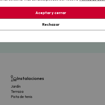
llo
Aceptar y cerrar
Rechazar
la sin complicaciones
Paga a tu ritmo
s y cancelaciones con total
Fracciona o financia tu viaje.
lidad.
Reserva ahora, paga luego.
Instalaciones
Jardín
Terraza
Pista de tenis