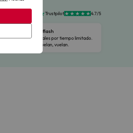
Trustpilot
4.7/5
Ofertas flash
Precios reales por tiempo limitado.
Cuando vuelan, vuelan.