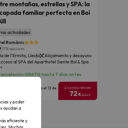
tre montañas, estrellas y SPA: la
capada familiar perfecta en Boí
üll
rias actividades
tel Romànic
9
1718 opiniones
la de l'Ermita, Lleida
Alojamiento y desayuno
cceso al SPA del Aparthotel Siente Boí & Spa
*
ancelación GRATIS hasta 7 días antes
2 noches desde
echas para viajar: hasta el 13 de
72
eptiembre de 2026.
€
/pers.
ncias y poder
os ayudan a
ás eficiente y
ies.
Muchas