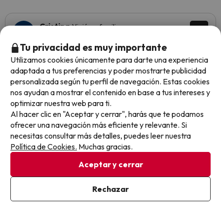
Cristina
Viajó en familia
9.1
Abril 2026
Tu privacidad es muy importante
Excelente
Utilizamos cookies únicamente para darte una experiencia
adaptada a tus preferencias y poder mostrarte publicidad
Lo mejor la ubicación. La habitación estaba bien y tenía
personalizada según tu perfil de navegación. Estas cookies
todo lo necesario para disfrutar de unos días en familia.
nos ayudan a mostrar el contenido en base a tus intereses y
La comida correcta, hay sitios mejores y peores pero en
optimizar nuestra web para ti.
general, había variedad y estaba bien.
Al hacer clic en "Aceptar y cerrar", harás que te podamos
ofrecer una navegación más eficiente y relevante. Si
La calidad de la comida podría ser un poco mejor pero por
necesitas consultar más detalles, puedes leer nuestra
lo demás creo que todo estaba muy bien.
Política de Cookies.
Muchas gracias.
Aceptar y cerrar
Rechazar