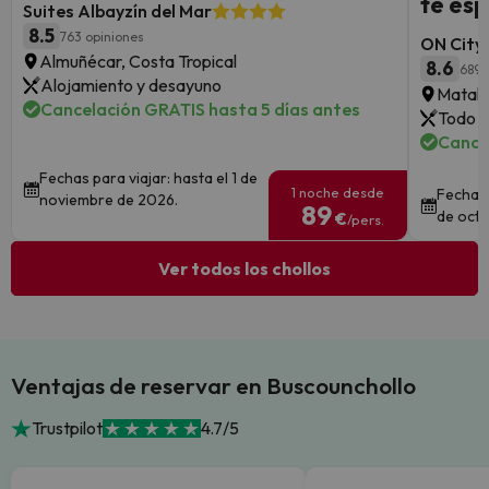
te esp
Suites Albayzín del Mar
8.5
763 opiniones
ON City 
Almuñécar, Costa Tropical
8.6
689 
Alojamiento y desayuno
Matala
Cancelación GRATIS hasta 5 días antes
Todo i
Cance
Fechas para viajar: hasta el 1 de
1 noche desde
Fechas 
noviembre de 2026.
89
de octu
€
/pers.
Ver todos los chollos
Ventajas de reservar en Buscounchollo
Trustpilot
4.7/5