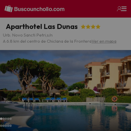
Aparthotel Las Dunas
Urb. Novo Sancti Petri,s/n
A 6.8 km del centro de Chiclana de la Frontera
Ver en mapa