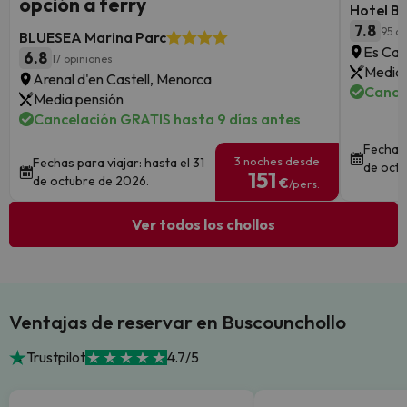
opción a ferry
Hotel B
7.8
95 op
BLUESEA Marina Parc
Es Can
6.8
17 opiniones
Media 
Arenal d'en Castell, Menorca
Cance
Media pensión
Cancelación GRATIS hasta 9 días antes
Fechas 
3 noches desde
Fechas para viajar: hasta el 31
de octu
151
de octubre de 2026.
€
/pers.
Ver todos los chollos
Ventajas de reservar en Buscounchollo
Trustpilot
4.7/5