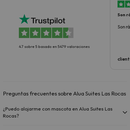
Son rá
Son rá
4.7 sobre 5 basado en 5479 valoraciones
clien
Preguntas frecuentes sobre Alua Suites Las Rocas
¿Puedo alojarme con mascota en Alua Suites Las
Rocas?
En Alua Suites Las Rocas se admiten mascotas (previa petición y de