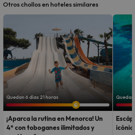
Otros chollos en hoteles similares
Quedan 6 días 21 horas
Quedan 5
¡Aparca la rutina en Menorca! Un
Escápa
4* con toboganes ilimitados y
icónic