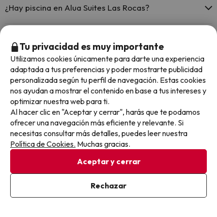
pago directo en hotel). Consulta las condiciones.
¿Hay piscina en Alua Suites Las Rocas?
Sí, Alua Suites Las Rocas tiene piscina (este servicio puede ser de
pago) Aquí tienes más info sobre la piscina y otras instalaciones.
¿Hay recepción 24 horas en Alua Suites Las Rocas?
Tu privacidad es muy importante
Piscina al aire libre (temporada de verano)
Utilizamos cookies únicamente para darte una experiencia
Sí, Alua Suites Las Rocas tiene recepción 24 horas.
Piscina al aire libre (toda la temporada)
adaptada a tus preferencias y poder mostrarte publicidad
¿Hay aire acondicionado en las zonas comunes en
personalizada según tu perfil de navegación. Estas cookies
Alua Suites Las Rocas?
nos ayudan a mostrar el contenido en base a tus intereses y
optimizar nuestra web para ti.
Sí, Alua Suites Las Rocas tiene aire acondicionado en las zonas
Al hacer clic en "Aceptar y cerrar", harás que te podamos
comunes.
¿Hay restaurante en Alua Suites Las Rocas?
ofrecer una navegación más eficiente y relevante. Si
necesitas consultar más detalles, puedes leer nuestra
Sí, Alua Suites Las Rocas tiene restaurante.
Política de Cookies.
Muchas gracias.
¿Hay bar en Alua Suites Las Rocas?
Aceptar y cerrar
Sí, Alua Suites Las Rocas tiene bar.
Rechazar
Otros chollos en hoteles similares