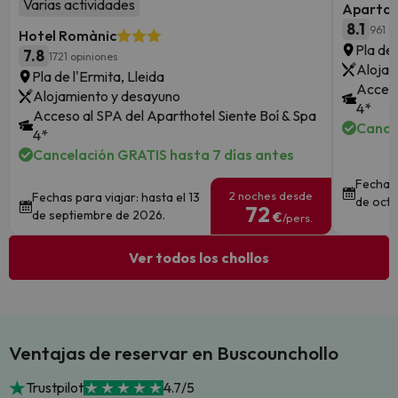
Varias actividades
Apartam
8.1
961 o
Hotel Romànic
Pla de 
7.8
1721 opiniones
Alojam
Pla de l'Ermita, Lleida
Acceso
Alojamiento y desayuno
4*
Acceso al SPA del Aparthotel Siente Boí & Spa
Cance
4*
Cancelación GRATIS hasta 7 días antes
Fechas 
2 noches desde
Fechas para viajar: hasta el 13
de octu
72
de septiembre de 2026.
€
/pers.
Ver todos los chollos
Ventajas de reservar en Buscounchollo
Trustpilot
4.7/5