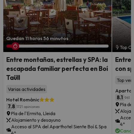
Quedan 11 horas 56 minutos
Top Ch
Entre montañas, estrellas y SPA: la
Entre 
escapada familiar perfecta en Boí
con sp
Taüll
Top vent
Varias actividades
Apartam
8.1
961 o
Hotel Romànic
Pla de 
7.8
1721 opiniones
Alojam
Pla de l'Ermita, Lleida
Acceso
Alojamiento y desayuno
4*
Acceso al SPA del Aparthotel Siente Boí & Spa
Cance
4*