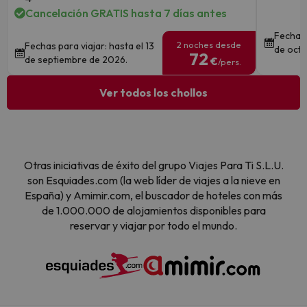
Cancelación GRATIS hasta 7 días antes
Fechas 
2 noches desde
Fechas para viajar: hasta el 13
de octu
72
de septiembre de 2026.
€
/pers.
Ver todos los chollos
Otras iniciativas de éxito del grupo Viajes Para Ti S.L.U.
son Esquiades.com (la web líder de viajes a la nieve en
España) y Amimir.com, el buscador de hoteles con más
de 1.000.000 de alojamientos disponibles para
reservar y viajar por todo el mundo.