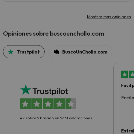
Mostrar más opiniones
Opiniones sobre buscounchollo.com
Trustpilot
BuscoUnChollo.com
Fácil
Fácil 
4.7 sobre 5 basado en 5631 valoraciones
Estre