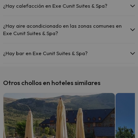
¿Hay calefacción en Exe Cunit Suites & Spa?
Sí, Exe Cunit Suites & Spa tiene calefacción en las zonas comunes.
¿Hay aire acondicionado en las zonas comunes en
Exe Cunit Suites & Spa?
Sí, Exe Cunit Suites & Spa tiene aire acondicionado en las zonas
comunes.
¿Hay bar en Exe Cunit Suites & Spa?
Sí, Exe Cunit Suites & Spa tiene bar.
Otros chollos en hoteles similares