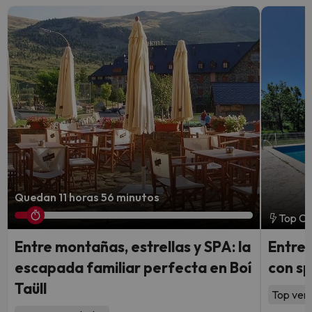
Quedan 11 horas 56 minutos
Top Ch
Entre montañas, estrellas y SPA: la
Entre 
escapada familiar perfecta en Boí
con sp
Taüll
Top vent