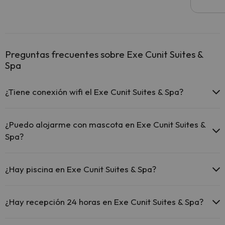
Preguntas frecuentes sobre Exe Cunit Suites &
Spa
¿Tiene conexión wifi el Exe Cunit Suites & Spa?
El Exe Cunit Suites & Spa ofrece Wi-Fi gratuito en todo el
hotel.
¿Puedo alojarme con mascota en Exe Cunit Suites &
El Exe Cunit Suites & Spa ofrece Wi-Fi gratuito en zonas
Spa?
comunes.
El Exe Cunit Suites & Spa dispone de Wi-Fi.
En Exe Cunit Suites & Spa no se admiten mascotas.
¿Hay piscina en Exe Cunit Suites & Spa?
Sí, Exe Cunit Suites & Spa tiene piscina (este servicio puede ser de
pago) Aquí tienes más info sobre la piscina y otras instalaciones.
¿Hay recepción 24 horas en Exe Cunit Suites & Spa?
Piscina al aire libre (temporada de verano)
Sí, Exe Cunit Suites & Spa tiene recepción 24 horas.