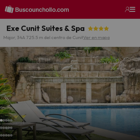
Exe Cunit Suites & Spa
Major, 34
A 725.5 m del centro de Cunit
Ver en mapa