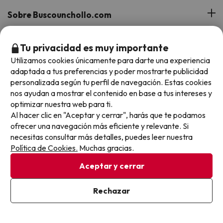
Sobre Buscounchollo.com
¿Quiénes somos?
Top destinos
Tu privacidad es muy importante
Utilizamos cookies únicamente para darte una experiencia
Tarjeta Regalo
adaptada a tus preferencias y poder mostrarte publicidad
Hoteles Andalucía
Top viajes destacados
personalizada según tu perfil de navegación. Estas cookies
Buscounchollo en los medios
nos ayudan a mostrar el contenido en base a tus intereses y
Hoteles Andorra
Blog
optimizar nuestra web para ti.
Viajes con Niños
Top fechas destacadas
Hoteles Cataluña
Al hacer clic en "Aceptar y cerrar", harás que te podamos
Web Corporativa
Viajes de Ciudad
ofrecer una navegación más eficiente y relevante. Si
Hoteles Portugal
Verano
necesitas consultar más detalles, puedes leer nuestra
Info y ayuda
Proveedores
Viajes de Novios
Política de Cookies.
Muchas gracias.
Hoteles Valencia
Puente de Agosto
Aceptar y cerrar
Opiniones de nuestros clientes
Viajes con mascotas
Contáctanos
Descarga GRATIS nuestra app
Hoteles Galicia
Vacaciones en Agosto
Más de 3 MILLONES de descargas y una valoración de 4,7/5.
Viajes para grupos
Chollos con Todo Incluido
Preguntas frecuentes
Rechazar
Hoteles en Islas
Vacaciones en Septiembre
Chollos en la playa
Hoteles Salou
Vacaciones en Octubre