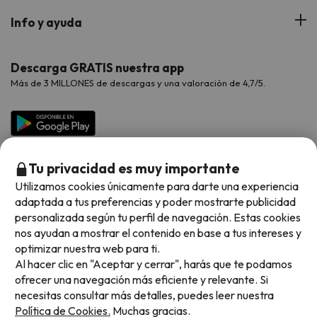
Hoteles Portugal
Verano
Info y ayuda
Proveedores
Viajes de Novios
Hoteles Valencia
Puente de Agosto
Opiniones de nuestros clientes
Viajes con mascotas
Contáctanos
Descarga GRATIS nuestra app
Hoteles Galicia
Vacaciones en Agosto
Más de 3 MILLONES de descargas y una valoración de 4,7/5.
Viajes para grupos
Chollos con Todo Incluido
Preguntas frecuentes
Hoteles en Islas
Vacaciones en Septiembre
Chollos en la playa
Hoteles Salou
Vacaciones en Octubre
Chollos con Vuelo Incluido
Vacaciones en Noviembre
Tu privacidad es muy importante
Hoteles con toboganes
Utilizamos cookies únicamente para darte una experiencia
adaptada a tus preferencias y poder mostrarte publicidad
Selección de la Newsletter
personalizada según tu perfil de navegación. Estas cookies
nos ayudan a mostrar el contenido en base a tus intereses y
Métodos de pago disponibles
Los favoritos de nuestros clientes
optimizar nuestra web para ti.
Al hacer clic en "Aceptar y cerrar", harás que te podamos
ofrecer una navegación más eficiente y relevante. Si
necesitas consultar más detalles, puedes leer nuestra
Política de Cookies.
Muchas gracias.