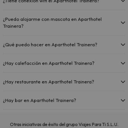
¿Tiene conexión wifi el Aparthotel Trainera?
El Aparthotel Trainera ofrece Wi-Fi gratuito en zonas
comunes.
¿Puedo alojarme con mascota en Aparthotel
El Aparthotel Trainera dispone de Wi-Fi.
Trainera?
En Aparthotel Trainera no se admiten mascotas.
¿Qué puedo hacer en Aparthotel Trainera?
El Aparthotel Trainera dispone de las siguientes actividades
(algunas pueden ser de pago).
¿Hay calefacción en Aparthotel Trainera?
Masajista
Sí, Aparthotel Trainera tiene calefacción en las zonas comunes.
¿Hay restaurante en Aparthotel Trainera?
Sí, Aparthotel Trainera tiene restaurante.
¿Hay bar en Aparthotel Trainera?
Sí, Aparthotel Trainera tiene bar.
Otras iniciativas de éxito del grupo Viajes Para Ti S.L.U.