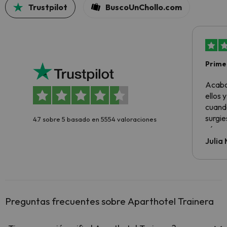
Trustpilot
BuscoUnChollo.com
Primer
sencil
Acabo
ellos 
cuando
surgie
4.7 sobre 5 basado en 5554 valoraciones
cómo s
todo v
Julia
Preguntas frecuentes sobre Aparthotel Trainera