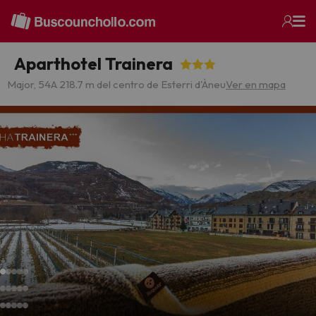
Aparthotel Trainera
Major, 54
A 218.7 m del centro de Esterri d'Àneu
Ver en mapa