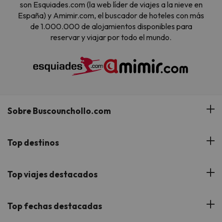
son Esquiades.com (la web líder de viajes a la nieve en
España) y Amimir.com, el buscador de hoteles con más
de 1.000.000 de alojamientos disponibles para
reservar y viajar por todo el mundo.
Sobre Buscounchollo.com
¿Quiénes somos?
Top destinos
Tarjeta Regalo
Hoteles Andalucía
Top viajes destacados
Buscounchollo en los medios
Hoteles Andorra
Blog
Viajes con Niños
Top fechas destacadas
Hoteles Cataluña
Web Corporativa
Viajes de Ciudad