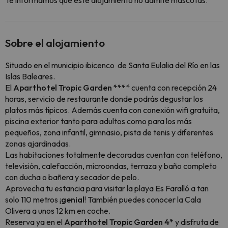
Te informamos que este alojamiento no admite mascotas.
Sobre el alojamiento
Situado en el municipio ibicenco de Santa Eulalia del Río en las
Islas Baleares.
El
Aparthotel Tropic Garden ***
* cuenta con recepción 24
horas, servicio de restaurante donde podrás degustar los
platos más típicos. Además cuenta con conexión wifi gratuita,
piscina exterior tanto para adultos como para los más
pequeños, zona infantil, gimnasio, pista de tenis y diferentes
zonas ajardinadas.
Las habitaciones totalmente decoradas cuentan con teléfono,
televisión, calefacción, microondas, terraza y baño completo
con ducha o bañera y secador de pelo.
Aprovecha tu estancia para visitar la playa Es Faralló a tan
solo 110 metros ¡
genial
! También puedes conocer la Cala
Olivera a unos 12 km en coche.
Reserva ya en el
Aparthotel Tropic Garden 4*
y disfruta de