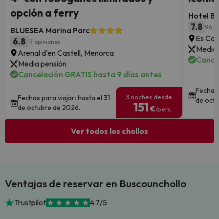
opción a ferry
Hotel B
7.8
96 o
BLUESEA Marina Parc
Es Can
6.8
17 opiniones
Media 
Arenal d'en Castell, Menorca
Cance
Media pensión
Cancelación GRATIS hasta 9 días antes
Fechas 
3 noches desde
Fechas para viajar: hasta el 31
de octu
151
de octubre de 2026.
€
/pers.
Ver todos los chollos
Ventajas de reservar en Buscounchollo
Trustpilot
4.7/5