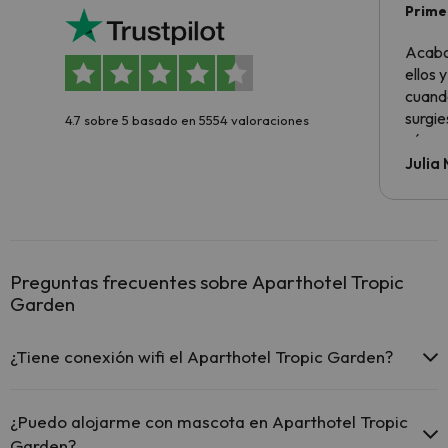
Primer
sencil
Acabo
ellos 
cuando
surgie
4.7 sobre 5 basado en 5554 valoraciones
cómo s
todo v
Julia
Preguntas frecuentes sobre Aparthotel Tropic
Garden
¿Tiene conexión wifi el Aparthotel Tropic Garden?
El Aparthotel Tropic Garden ofrece Wi-Fi gratuito en zonas
comunes.
¿Puedo alojarme con mascota en Aparthotel Tropic
El Aparthotel Tropic Garden dispone de Wi-Fi.
Garden?