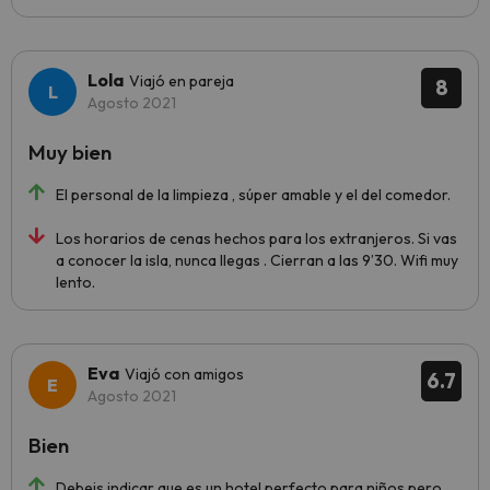
Lola
Viajó en pareja
8
Agosto 2021
Muy bien
El personal de la limpieza , súper amable y el del comedor.
Los horarios de cenas hechos para los extranjeros. Si vas
a conocer la isla, nunca llegas . Cierran a las 9’30. Wifi muy
lento.
Eva
Viajó con amigos
6.7
Agosto 2021
Bien
Debeis indicar que es un hotel perfecto para niños pero