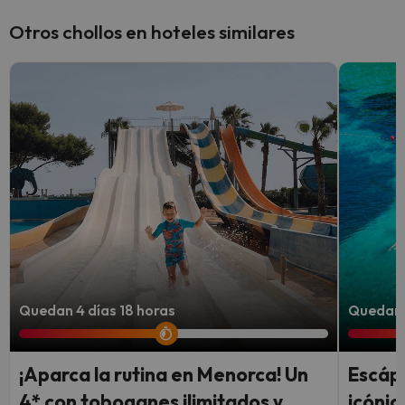
Otros chollos en hoteles similares
Quedan 4 días 18 horas
Quedan 3
¡Aparca la rutina en Menorca! Un
Escápa
4* con toboganes ilimitados y
icónic