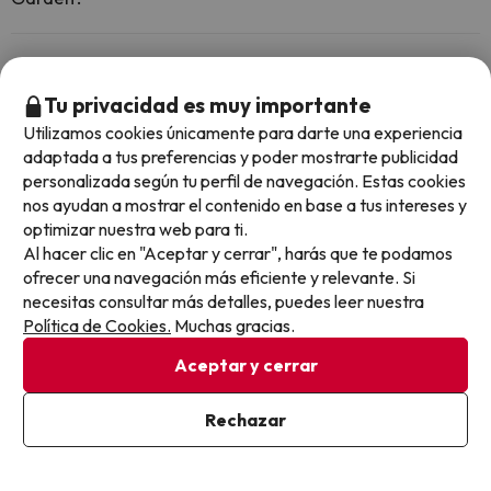
En Aparthotel Tropic Garden no se admiten mascotas.
¿Qué puedo hacer en Aparthotel Tropic Garden?
Tu privacidad es muy importante
El Aparthotel Tropic Garden dispone de las siguientes actividades
Utilizamos cookies únicamente para darte una experiencia
(algunas pueden ser de pago).
¿Hay piscina en Aparthotel Tropic Garden?
adaptada a tus preferencias y poder mostrarte publicidad
personalizada según tu perfil de navegación. Estas cookies
Masajista
Sí, Aparthotel Tropic Garden tiene piscina (este servicio puede ser
nos ayudan a mostrar el contenido en base a tus intereses y
de pago) Aquí tienes más info sobre la piscina y otras instalaciones.
¿Hay recepción 24 horas en Aparthotel Tropic
optimizar nuestra web para ti.
Garden?
Al hacer clic en "Aceptar y cerrar", harás que te podamos
Piscina al aire libre (temporada de verano)
Piscina al aire libre (toda la temporada)
ofrecer una navegación más eficiente y relevante. Si
Sí, Aparthotel Tropic Garden tiene recepción 24 horas.
necesitas consultar más detalles, puedes leer nuestra
¿Hay calefacción en Aparthotel Tropic Garden?
Política de Cookies.
Muchas gracias.
Sí, Aparthotel Tropic Garden tiene calefacción en las zonas
Aceptar y cerrar
comunes.
¿Hay aire acondicionado en las zonas comunes en
Aparthotel Tropic Garden?
Rechazar
Sí, Aparthotel Tropic Garden tiene aire acondicionado en las zonas
comunes.
¿Hay restaurante en Aparthotel Tropic Garden?