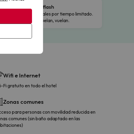
Ofertas flash
Precios reales por tiempo limitado.
Cuando vuelan, vuelan.
Wifi e Internet
-Fi gratuito en todo el hotel
Zonas comunes
ceso para personas con movilidad reducida en
nas comunes (sin baño adaptado en las
bitaciones)