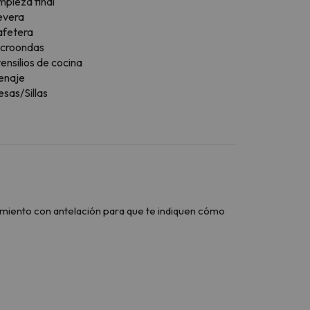
mpieza final
evera
afetera
icroondas
ensilios de cocina
enaje
sas/Sillas
ojamiento con antelación para que te indiquen cómo