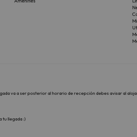
Amenities
Li
N
C
M
Ut
M
Me
legada va a ser posterior al horario de recepción debes avisar al al
 tu llegada :)