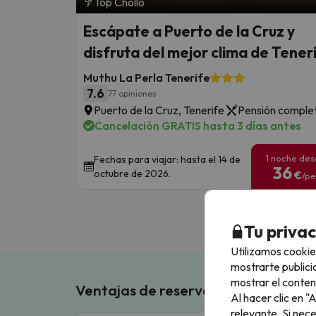
Top Chollo
Escápate a Puerto de la Cruz y
disfruta del mejor clima de Tener
Muthu La Perla Tenerife
7.6
77 opiniones
Puerto de la Cruz, Tenerife
Pensión comple
Cancelación GRATIS hasta 3 días antes
1 noche de
Fechas para viajar: hasta el 14 de
36
octubre de 2026.
€
/pe
Tu priva
Utilizamos cookie
mostrarte publici
mostrar el conten
Ventajas de reservar en Buscouncho
Al hacer clic en 
relevante. Si nec