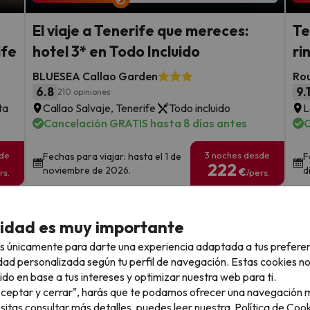
El viaje a Tenerife que mereces:
Te
ife
hotel 3* en Todo Incluido
ri
BLUESEA Callao Garden
Rou
6.8
9.
210 opiniones
ta
Callao Salvaje, Tenerife
Todo incluido
L
Cancelación GRATIS hasta 8 días antes
C
sde
3 noches desde
Fechas para viajar: hasta el 1 de
F
222
noviembre de 2026.
d
€
rs.
/pers.
Ver todos los chollos
cidad es muy importante
s únicamente para darte una experiencia adaptada a tus prefere
dad personalizada según tu perfil de navegación. Estas cookies n
ido en base a tus intereses y optimizar nuestra web para ti.
llo
"Aceptar y cerrar", harás que te podamos ofrecer una navegación m
esitas consultar más detalles, puedes leer nuestra
Política de Cook