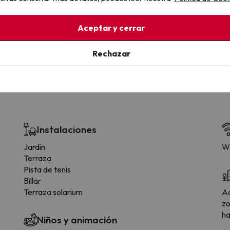
la sin complicaciones
Paga a tu ritmo
s y cancelaciones con total
Fracciona o financia tu viaje.
Aceptar y cerrar
lidad.
Reserva ahora, paga luego.
Rechazar
Instalaciones
Jardín
Wi
Terraza
Pista de tenis
Billar
Terraza solarium
Ac
zo
ha
Niños y animación