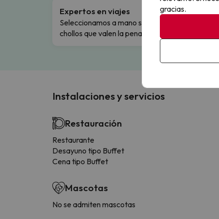
gracias.
Expertos en viajes
Cance
Seleccionamos a mano solo los
Cambio
chollos que valen la pena.
flexibi
Instalaciones y servicios
Restauración
Restaurante
Desayuno tipo Buffet
Cena tipo Buffet
Mascotas
No se admiten mascotas