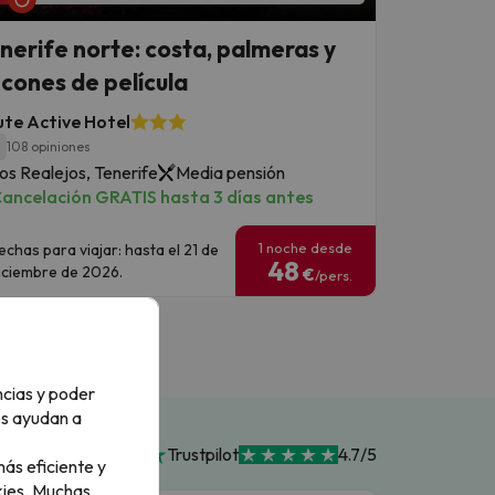
nerife norte: costa, palmeras y
ncones de película
te Active Hotel
1
108 opiniones
os Realejos, Tenerife
Media pensión
ancelación GRATIS hasta 3 días antes
1 noche desde
echas para viajar: hasta el 21 de
48
iciembre de 2026.
€
/pers.
ncias y poder
os ayudan a
Trustpilot
4.7/5
ás eficiente y
ies.
Muchas