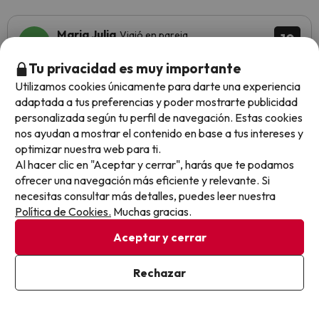
Maria Julia
Viajó en pareja
10
Abril 2026
Tu privacidad es muy importante
Excelente
Utilizamos cookies únicamente para darte una experiencia
adaptada a tus preferencias y poder mostrarte publicidad
el servicio del hotel y al habitacion impecable
personalizada según tu perfil de navegación. Estas cookies
nos ayudan a mostrar el contenido en base a tus intereses y
optimizar nuestra web para ti.
Al hacer clic en "Aceptar y cerrar", harás que te podamos
Joana
Viajó en pareja
10
ofrecer una navegación más eficiente y relevante. Si
Marzo 2026
necesitas consultar más detalles, puedes leer nuestra
Política de Cookies.
Muchas gracias.
Excelente
Aceptar y cerrar
Ha sido un fin de semana inolvidable , hemos estado muy
agusto y hemos disfrutado mucho de nuestra estancia
Rechazar