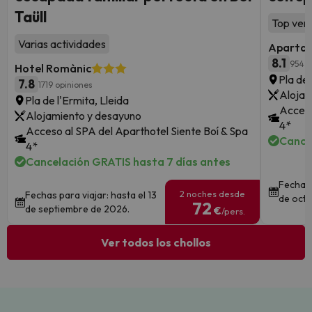
Taüll
Top vent
Varias actividades
Apartam
8.1
954 o
Hotel Romànic
Pla de 
7.8
1719 opiniones
Alojam
Pla de l'Ermita, Lleida
Acceso
Alojamiento y desayuno
4*
Acceso al SPA del Aparthotel Siente Boí & Spa
Cance
4*
Cancelación GRATIS hasta 7 días antes
Fechas 
2 noches desde
Fechas para viajar: hasta el 13
de octu
72
de septiembre de 2026.
€
/pers.
Ver todos los chollos