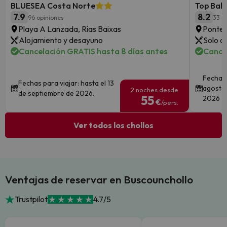
BLUESEA Costa Norte
Top Bal
7.9
8.2
96 opiniones
33 o
Playa A Lanzada, Rías Baixas
Pontev
Alojamiento y desayuno
Solo a
Cancelación GRATIS hasta 8 días antes
Cance
Fechas 
Fechas para viajar: hasta el 13
agosto 
2 noches desde
de septiembre de 2026.
55
2026
€
/pers.
Ver todos los chollos
Ventajas de reservar en Buscounchollo
Trustpilot
4.7/5