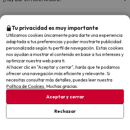
Sí, Hotel Ardora tiene bar.
Otros chollos en hoteles similares
Tu privacidad es muy importante
Utilizamos cookies únicamente para darte una experiencia
adaptada a tus preferencias y poder mostrarte publicidad
personalizada según tu perfil de navegación. Estas cookies
nos ayudan a mostrar el contenido en base a tus intereses y
optimizar nuestra web para ti.
Al hacer clic en "Aceptar y cerrar", harás que te podamos
ofrecer una navegación más eficiente y relevante. Si
necesitas consultar más detalles, puedes leer nuestra
Política de Cookies.
Muchas gracias.
Aceptar y cerrar
Rechazar
Quedan 4 días 5 horas
Quedan 