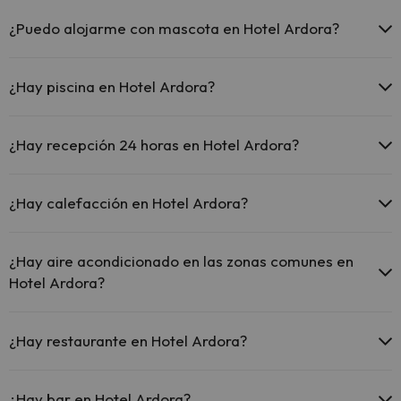
El Hotel Ardora ofrece Wi-Fi gratuito en zonas comunes.
El Hotel Ardora dispone de Wi-Fi.
¿Puedo alojarme con mascota en Hotel Ardora?
En Hotel Ardora no se admiten mascotas.
¿Hay piscina en Hotel Ardora?
Sí, Hotel Ardora tiene piscina (este servicio puede ser de pago) Aquí
tienes más info sobre la piscina y otras instalaciones.
¿Hay recepción 24 horas en Hotel Ardora?
Piscina al aire libre (temporada de verano)
Sí, Hotel Ardora tiene recepción 24 horas.
¿Hay calefacción en Hotel Ardora?
Sí, Hotel Ardora tiene calefacción en las zonas comunes.
¿Hay aire acondicionado en las zonas comunes en
Hotel Ardora?
Sí, Hotel Ardora tiene aire acondicionado en las zonas comunes.
¿Hay restaurante en Hotel Ardora?
Sí, Hotel Ardora tiene restaurante.
¿Hay bar en Hotel Ardora?