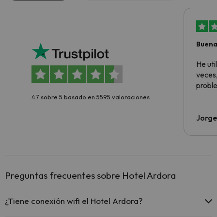
Buena
aloja
He ut
veces,
proble
4.7 sobre 5 basado en 5595 valoraciones
Jorge
Preguntas frecuentes sobre Hotel Ardora
¿Tiene conexión wifi el Hotel Ardora?