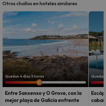
Otros chollos en hoteles similares
Quedan 4 días 5 horas
Quedan 
Entre Sanxenxo y O Grove, con la
Escápa
mejor playa de Galicia enfrente
cabaña