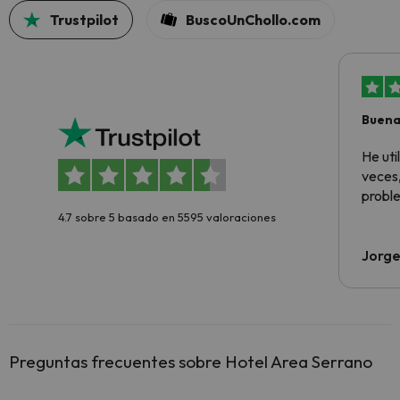
Trustpilot
BuscoUnChollo.com
Buena
aloja
He ut
veces,
proble
4.7 sobre 5 basado en 5595 valoraciones
Jorge
Preguntas frecuentes sobre Hotel Area Serrano