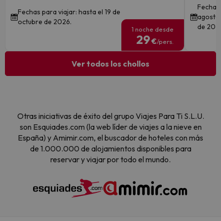
Fechas 
Fechas para viajar: hasta el 19 de
agosto 
octubre de 2026.
de 202
1 noche desde
29
€
/pers.
Ver todos los chollos
Otras iniciativas de éxito del grupo Viajes Para Ti S.L.U.
son Esquiades.com (la web líder de viajes a la nieve en
España) y Amimir.com, el buscador de hoteles con más
de 1.000.000 de alojamientos disponibles para
reservar y viajar por todo el mundo.