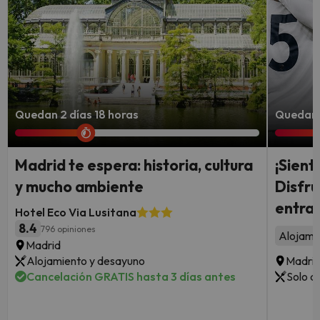
Quedan 2 días 18 horas
Quedan 
Madrid te espera: historia, cultura
¡Sient
y mucho ambiente
Disfru
entrad
Hotel Eco Via Lusitana
8.4
796 opiniones
Alojami
Madrid
Alojamiento y desayuno
Madri
Cancelación GRATIS hasta 3 días antes
Solo a