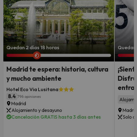
Quedan 2 días 18 horas
Quedan 
Madrid te espera: historia, cultura
¡Sient
y mucho ambiente
Disfru
entrad
Hotel Eco Via Lusitana
8.4
796 opiniones
Alojami
Madrid
Alojamiento y desayuno
Madri
Cancelación GRATIS hasta 3 días antes
Solo a