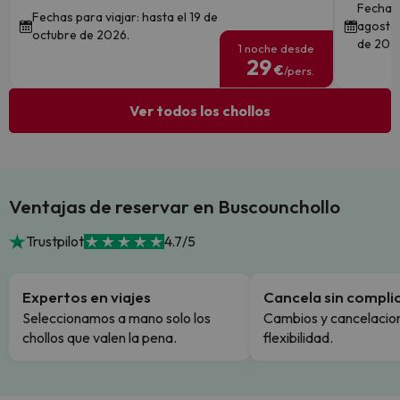
Fechas 
Fechas para viajar: hasta el 19 de
agosto 
octubre de 2026.
de 202
1 noche desde
29
€
/pers.
Ver todos los chollos
Ventajas de reservar en Buscounchollo
Trustpilot
4.7/5
Expertos en viajes
Cancela sin compli
Seleccionamos a mano solo los
Cambios y cancelacion
chollos que valen la pena.
flexibilidad.