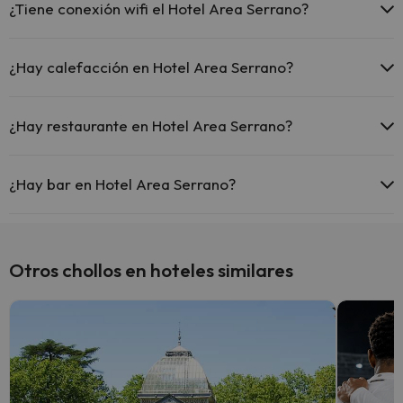
¿Tiene conexión wifi el Hotel Area Serrano?
El Hotel Area Serrano ofrece Wi-Fi gratuito en todo el hotel.
El Hotel Area Serrano ofrece Wi-Fi gratuito en zonas
¿Hay calefacción en Hotel Area Serrano?
comunes.
El Hotel Area Serrano dispone de Wi-Fi.
Sí, Hotel Area Serrano tiene calefacción en las zonas comunes.
¿Hay restaurante en Hotel Area Serrano?
Sí, Hotel Area Serrano tiene restaurante.
¿Hay bar en Hotel Area Serrano?
Sí, Hotel Area Serrano tiene bar.
Otros chollos en hoteles similares