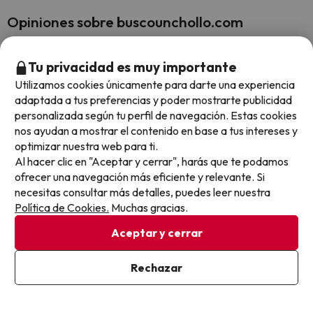
Opiniones sobre buscounchollo.com
Trustpilot
BuscoUnChollo.com
Tu privacidad es muy importante
Utilizamos cookies únicamente para darte una experiencia
adaptada a tus preferencias y poder mostrarte publicidad
personalizada según tu perfil de navegación. Estas cookies
nos ayudan a mostrar el contenido en base a tus intereses y
100% 
optimizar nuestra web para ti.
Al hacer clic en "Aceptar y cerrar", harás que te podamos
Ofrec
ofrecer una navegación más eficiente y relevante. Si
alojam
necesitas consultar más detalles, puedes leer nuestra
momen
Política de Cookies.
Muchas gracias.
con to
4.7 sobre 5 basado en 5523 valoraciones
Aceptar y cerrar
precio
Silvi
Rechazar