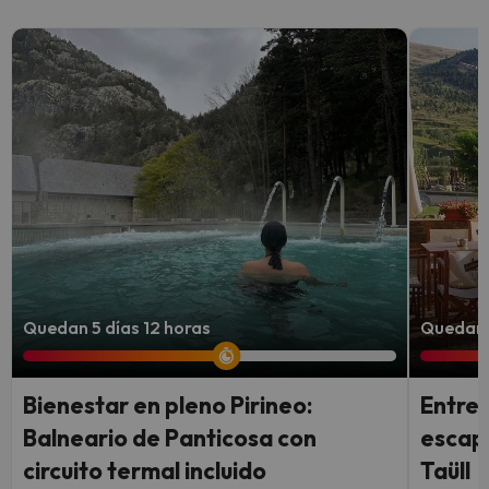
Quedan 5 días 12 horas
Quedan 3
Bienestar en pleno Pirineo:
Entre 
Balneario de Panticosa con
escapa
circuito termal incluido
Taüll