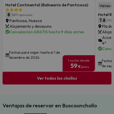
Hotel Continental (Balneario de Panticosa)
Varias a
8
Hotel R
5879 opiniones
7.8
Panticosa, Huesca
1719 
Alojamiento y desayuno
Pla de 
Cancelación GRATIS hasta 9 días antes
Alojam
Acceso
4*
Cance
Fechas para viajar: hasta el 1 de
diciembre de 2026.
1 noche desde
Fechas 
59
de sept
€
/pers.
Ver todos los chollos
Ventajas de reservar en Buscounchollo