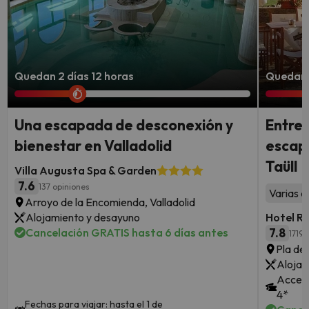
Quedan 2 días 12 horas
Quedan 3
Una escapada de desconexión y
Entre 
bienestar en Valladolid
escapa
Taüll
Villa Augusta Spa & Garden
7.6
137 opiniones
Varias a
Arroyo de la Encomienda, Valladolid
Alojamiento y desayuno
Hotel R
Cancelación GRATIS hasta 6 días antes
7.8
1719 
Pla de 
Alojam
Acceso
4*
Fechas para viajar: hasta el 1 de