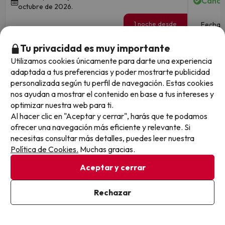
Cance
octubre de 2026.
1 noche desde
Fechas 
39
de sept
€
/pers.
Tu privacidad es muy importante
Ver todos los chollos
Utilizamos cookies únicamente para darte una experiencia
adaptada a tus preferencias y poder mostrarte publicidad
personalizada según tu perfil de navegación. Estas cookies
nos ayudan a mostrar el contenido en base a tus intereses y
optimizar nuestra web para ti.
Otras iniciativas de éxito del grupo Viajes Para Ti S.L.U.
Al hacer clic en "Aceptar y cerrar", harás que te podamos
son Esquiades.com (la web líder de viajes a la nieve en
ofrecer una navegación más eficiente y relevante. Si
España) y Amimir.com, el buscador de hoteles con más
necesitas consultar más detalles, puedes leer nuestra
de 1.000.000 de alojamientos disponibles para
Política de Cookies.
Muchas gracias.
reservar y viajar por todo el mundo.
Aceptar y cerrar
Rechazar