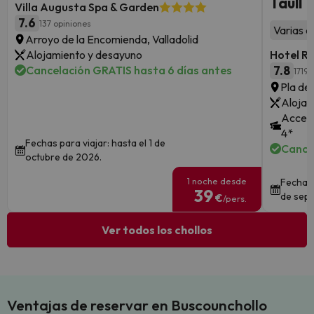
Taüll
Villa Augusta Spa & Garden
7.6
137 opiniones
Varias a
Arroyo de la Encomienda, Valladolid
Alojamiento y desayuno
Hotel R
Cancelación GRATIS hasta 6 días antes
7.8
1719 
Pla de 
Alojam
Acceso
4*
Fechas para viajar: hasta el 1 de
Cance
octubre de 2026.
1 noche desde
Fechas 
39
de sept
€
/pers.
Ver todos los chollos
Ventajas de reservar en Buscounchollo