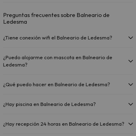
Preguntas frecuentes sobre Balneario de
Ledesma
¿Tiene conexión wifi el Balneario de Ledesma?
El Balneario de Ledesma ofrece Wi-Fi gratuito en todo el
hotel.
¿Puedo alojarme con mascota en Balneario de
El Balneario de Ledesma ofrece Wi-Fi gratuito en zonas
Ledesma?
comunes.
El Balneario de Ledesma dispone de Wi-Fi.
En Balneario de Ledesma no se admiten mascotas.
¿Qué puedo hacer en Balneario de Ledesma?
El Balneario de Ledesma dispone de las siguientes actividades
(algunas pueden ser de pago).
¿Hay piscina en Balneario de Ledesma?
Masajista
Sí, Balneario de Ledesma tiene piscina (este servicio puede ser de
pago) Aquí tienes más info sobre la piscina y otras instalaciones.
¿Hay recepción 24 horas en Balneario de Ledesma?
Piscina al aire libre (temporada de verano)