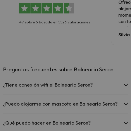
Ofrec
alojam
momen
con to
4.7 sobre 5 basado en 5523 valoraciones
precio
Silvi
Preguntas frecuentes sobre Balneario Seron
¿Tiene conexión wifi el Balneario Seron?
El Balneario Seron ofrece Wi-Fi gratuito en todo el hotel.
¿Puedo alojarme con mascota en Balneario Seron?
En Balneario Seron no se admiten mascotas.
¿Qué puedo hacer en Balneario Seron?