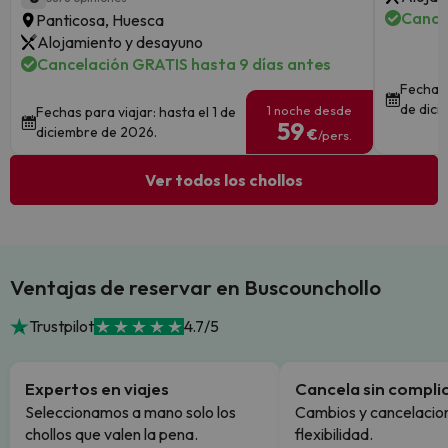
Cance
Panticosa, Huesca
Alojamiento y desayuno
Cancelación GRATIS hasta 9 días antes
Fechas 
de dici
1 noche desde
Fechas para viajar: hasta el 1 de
59
diciembre de 2026.
€
/pers.
Ver todos los chollos
Ventajas de reservar en Buscounchollo
Trustpilot
4.7/5
Expertos en viajes
Cancela sin compli
Seleccionamos a mano solo los
Cambios y cancelacion
chollos que valen la pena.
flexibilidad.