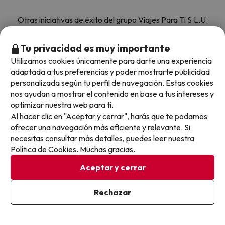
Otras iniciativas de éxito del grupo Viajes Para Ti S.L.U.
son Esquiades.com (la web líder de viajes a la nieve en
España) y Amimir.com, el buscador de hoteles con más
Tu privacidad es muy importante
de 1.000.000 de alojamientos disponibles para
Utilizamos cookies únicamente para darte una experiencia
reservar y viajar por todo el mundo.
adaptada a tus preferencias y poder mostrarte publicidad
personalizada según tu perfil de navegación. Estas cookies
nos ayudan a mostrar el contenido en base a tus intereses y
optimizar nuestra web para ti.
Al hacer clic en "Aceptar y cerrar", harás que te podamos
ofrecer una navegación más eficiente y relevante. Si
Sobre Buscounchollo.com
necesitas consultar más detalles, puedes leer nuestra
Política de Cookies.
Muchas gracias.
¿Quiénes somos?
Aceptar y cerrar
Top destinos
Tarjeta Regalo
Rechazar
Hoteles Andalucía
Top viajes destacados
Buscounchollo en los medios
Hoteles Andorra