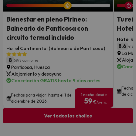
Bienestar en pleno Pirineo:
Tu ref
Balneario de Panticosa con
Hotel 
circuito termal incluido
Hotel Ru
8.6
418 
Hotel Continental (Balneario de Panticosa)
La Mas
8
Alojam
5878 opiniones
Cance
Panticosa, Huesca
Alojamiento y desayuno
Cancelación GRATIS hasta 9 días antes
Fechas 
de dici
1 noche desde
Fechas para viajar: hasta el 1 de
59
diciembre de 2026.
€
/pers.
Ver todos los chollos