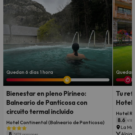
Quedan 6 días 1 hora
Quedan 
Bienestar en pleno Pirineo:
Tu ref
Balneario de Panticosa con
Hotel 
circuito termal incluido
Hotel Ru
8.6
418 
Hotel Continental (Balneario de Panticosa)
La Mas
8
Alojam
5878 opiniones