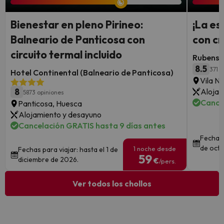
Bienestar en pleno Pirineo:
¡La e
Balneario de Panticosa con
con cr
circuito termal incluido
Rubens 
8.5
371 o
Hotel Continental (Balneario de Panticosa)
Vila N
8
Alojam
5873 opiniones
Cance
Panticosa, Huesca
Alojamiento y desayuno
Cancelación GRATIS hasta 9 días antes
Fechas 
de octu
1 noche desde
Fechas para viajar: hasta el 1 de
59
diciembre de 2026.
€
/pers.
Ver todos los chollos