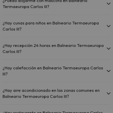
¿Puedo alojarme con mascota en Balneario
Termaeuropa Carlos III?
En Balneario Termaeuropa Carlos III no se admiten mascotas.
¿Hay cunas para niños en Balneario Termaeuropa
Carlos III?
El Balneario Termaeuropa Carlos III dispone de cunas gratis en el
hotel (solicítalo antes de iniciar tu viaje).
¿Hay recepción 24 horas en Balneario Termaeuropa
Carlos III?
Sí, Balneario Termaeuropa Carlos III tiene recepción 24 horas.
¿Hay calefacción en Balneario Termaeuropa Carlos
III?
Sí, Balneario Termaeuropa Carlos III tiene calefacción en las zonas
comunes.
¿Hay aire acondicionado en las zonas comunes en
Balneario Termaeuropa Carlos III?
Sí, Balneario Termaeuropa Carlos III tiene aire acondicionado en las
zonas comunes.
¿Hay restaurante en Balneario Termaeuropa Carlos