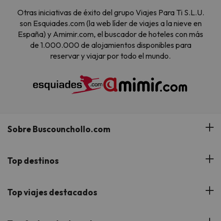
Otras iniciativas de éxito del grupo Viajes Para Ti S.L.U.
son Esquiades.com (la web líder de viajes a la nieve en
España) y Amimir.com, el buscador de hoteles con más
de 1.000.000 de alojamientos disponibles para
reservar y viajar por todo el mundo.
Sobre Buscounchollo.com
¿Quiénes somos?
Top destinos
Tarjeta Regalo
Hoteles Andalucía
Top viajes destacados
Buscounchollo en los medios
Hoteles Andorra
Blog
Viajes con Niños