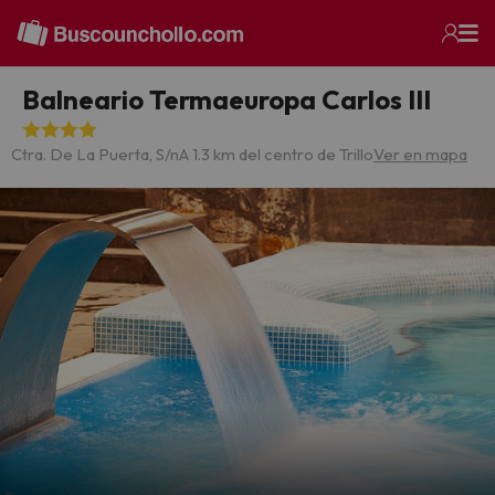
Balneario Termaeuropa Carlos III
Ctra. De La Puerta, S/n
A 1.3 km del centro de Trillo
Ver en mapa