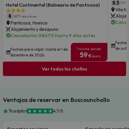
8.5
371 o
Hotel Continental (Balneario de Panticosa)
Vila N
8
Alojam
5873 opiniones
Cance
Panticosa, Huesca
Alojamiento y desayuno
Cancelación GRATIS hasta 9 días antes
Fechas 
de octu
1 noche desde
Fechas para viajar: hasta el 1 de
59
diciembre de 2026.
€
/pers.
Ver todos los chollos
Ventajas de reservar en Buscounchollo
Trustpilot
4.7/5
Expertos en viajes
Cancela sin compli