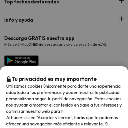
Top fechas destacadas
Hoteles Cataluña
Web Corporativa
Viajes de Ciudad
Hoteles Portugal
Verano
Info y ayuda
Proveedores
Viajes de Novios
Hoteles Valencia
Puente de Agosto
Opiniones de nuestros clientes
Viajes con mascotas
Contáctanos
Descarga GRATIS nuestra app
Hoteles Galicia
Vacaciones en Agosto
Más de 3 MILLONES de descargas y una valoración de 4,7/5.
Viajes para grupos
Chollos con Todo Incluido
Preguntas frecuentes
Hoteles en Islas
Vacaciones en Septiembre
Chollos en la playa
Hoteles Salou
Vacaciones en Octubre
Chollos con Vuelo Incluido
Vacaciones en Noviembre
Tu privacidad es muy importante
Hoteles con toboganes
Utilizamos cookies únicamente para darte una experiencia
adaptada a tus preferencias y poder mostrarte publicidad
Selección de la Newsletter
personalizada según tu perfil de navegación. Estas cookies
nos ayudan a mostrar el contenido en base a tus intereses y
Métodos de pago disponibles
Los favoritos de nuestros clientes
optimizar nuestra web para ti.
Al hacer clic en "Aceptar y cerrar", harás que te podamos
ofrecer una navegación más eficiente y relevante. Si