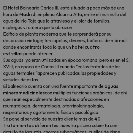
El Hotel Balneario Carlos III, está situado a poco más de una
hora de
Madrid
; en plena Alcarria Alta, entre el murmullo del
agua del río Tajo que lo atraviesa y el olor de tomillos,
espliegos y romero que lo abrazan
Edificio de planta moderna que te sorprenderá por su
decoración vintage; terciopelos, divanes, bañeras de mármol;
donde encontrarás todo lo que un
hotel cuatro
estrellas
puede ofrecer
Sus aguas, ya eran utilizadas en época romana, pero es en el S.
XVIII, en época de Carlos III cuando “en los tratados de las
aguas termales “aparecen publicadas las propiedades y
virtudes de estas.
El balneario cuenta con una fuente importante de
aguas
mineromedicinales
con múltiples funciones orgánicas, de ahí
que sean especialmente destinadas a afecciones en
reumatología, dermatología, otorrinolaringología,
respiratorias y agotamiento físico y psicológico.
Se pone al servicio de nuestro cliente mas de
40
tratamientos diferentes
, nuestra piscina cubierta con
circuito de jacuzzis, chorros subacuáticos, cuellos de cisne,