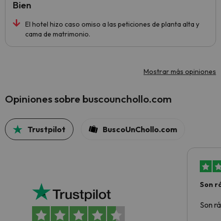
Bien
El hotel hizo caso omiso a las peticiones de planta alta y
cama de matrimonio.
Mostrar más opiniones
Opiniones sobre buscounchollo.com
Trustpilot
BuscoUnChollo.com
Son rá
Son rá