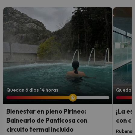
Quedan 6 días 14 horas
Quedan 
Bienestar en pleno Pirineo:
¡La e
Balneario de Panticosa con
con cr
circuito termal incluido
Rubens 