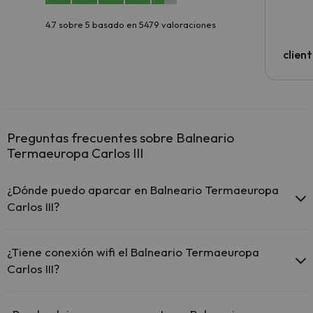
4.7 sobre 5 basado en 5479 valoraciones
clien
Preguntas frecuentes sobre Balneario
Termaeuropa Carlos III
¿Dónde puedo aparcar en Balneario Termaeuropa
Carlos III?
Si te alojas en Balneario Termaeuropa Carlos III tienes estas
posibilidades de aparcamiento (bajo disponibilidad):
¿Tiene conexión wifi el Balneario Termaeuropa
Carlos III?
Parking exterior gratuito
El Balneario Termaeuropa Carlos III ofrece Wi-Fi gratuito en zonas
comunes.