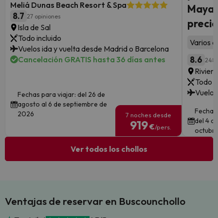
Meliá Dunas Beach Resort & Spa
Maya c
8.7
27 opiniones
precio
Isla de Sal
Todo incluido
Varios a
Vuelos ida y vuelta desde Madrid o Barcelona
Cancelación GRATIS hasta 36 días antes
8.6
248 
Rivier
Todo i
Vuelos
Fechas para viajar: del 26 de
agosto al 6 de septiembre de
Fechas 
2026
7 noches desde
del 4 d
919
€
/pers.
octubre
Ver todos los chollos
Ventajas de reservar en Buscounchollo