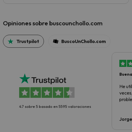
Opiniones sobre buscounchollo.com
Trustpilot
BuscoUnChollo.com
Buena
aloja
He ut
veces,
proble
4.7 sobre 5 basado en 5595 valoraciones
Jorge