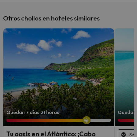
Piscina al aire libre (temporada de verano)
Sí, Barceló Royal Beach tiene recepción 24 horas.
Piscina Infantil (temporada verano).
Otros chollos en hoteles similares
Quedan 7 días 21 horas
Quedan 4
Tu oasis en el Atlántico: ¡Cabo
Sin