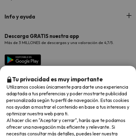
Hoteles Cataluña
Web Corporativa
Viajes de Ciudad
Hoteles Portugal
Verano
Info y ayuda
Proveedores
Viajes de Novios
Hoteles Valencia
Puente de Agosto
Opiniones de nuestros clientes
Viajes con mascotas
Contáctanos
Descarga GRATIS nuestra app
Hoteles Galicia
Vacaciones en Agosto
Más de 3 MILLONES de descargas y una valoración de 4,7/5.
Viajes para grupos
Chollos con Todo Incluido
Preguntas frecuentes
Hoteles en Islas
Vacaciones en Septiembre
Chollos en la playa
Hoteles Salou
Vacaciones en Octubre
Chollos con Vuelo Incluido
Vacaciones en Noviembre
Tu privacidad es muy importante
Hoteles con toboganes
Utilizamos cookies únicamente para darte una experiencia
adaptada a tus preferencias y poder mostrarte publicidad
Selección de la Newsletter
personalizada según tu perfil de navegación. Estas cookies
nos ayudan a mostrar el contenido en base a tus intereses y
Métodos de pago disponibles
Los favoritos de nuestros clientes
optimizar nuestra web para ti.
Al hacer clic en "Aceptar y cerrar", harás que te podamos
ofrecer una navegación más eficiente y relevante. Si
necesitas consultar más detalles, puedes leer nuestra