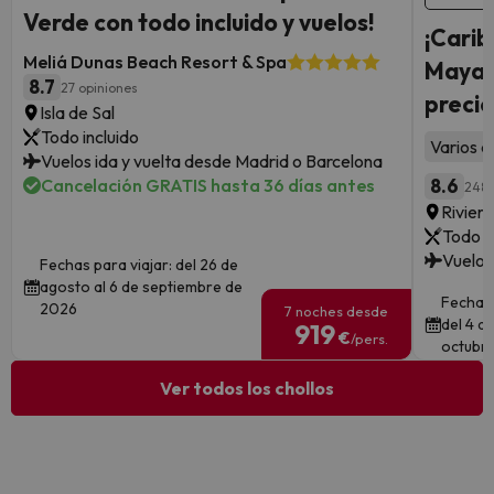
Verde con todo incluido y vuelos!
¡Carib
Meliá Dunas Beach Resort & Spa
Maya c
8.7
27 opiniones
precio
Isla de Sal
Todo incluido
Varios a
Vuelos ida y vuelta desde Madrid o Barcelona
Cancelación GRATIS hasta 36 días antes
8.6
248 
Rivier
Todo i
Vuelos
Fechas para viajar: del 26 de
agosto al 6 de septiembre de
Fechas 
2026
7 noches desde
del 4 d
919
€
/pers.
octubre
Ver todos los chollos