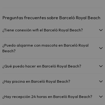
Preguntas frecuentes sobre Barceló Royal Beach
¿Tiene conexión wifi el Barceló Royal Beach?
El Barceló Royal Beach ofrece Wi-Fi gratuito en todo el hotel.
¿Puedo alojarme con mascota en Barceló Royal
Beach?
En Barceló Royal Beach no se admiten mascotas.
¿Qué puedo hacer en Barceló Royal Beach?
El Barceló Royal Beach dispone de las siguientes actividades
(algunas pueden ser de pago).
¿Hay piscina en Barceló Royal Beach?
Spa de pago
Sí, Barceló Royal Beach tiene piscina (este servicio puede ser de
pago) Aquí tienes más info sobre la piscina y otras instalaciones.
¿Hay recepción 24 horas en Barceló Royal Beach?