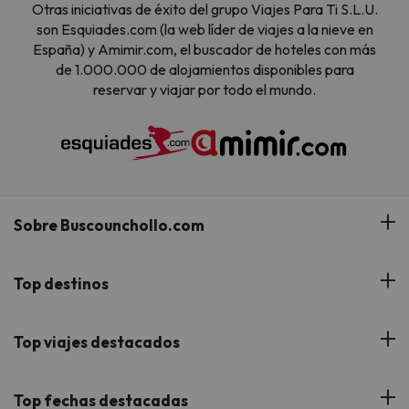
Otras iniciativas de éxito del grupo Viajes Para Ti S.L.U.
son Esquiades.com (la web líder de viajes a la nieve en
España) y Amimir.com, el buscador de hoteles con más
de 1.000.000 de alojamientos disponibles para
reservar y viajar por todo el mundo.
Sobre Buscounchollo.com
¿Quiénes somos?
Top destinos
Tarjeta Regalo
Hoteles Andalucía
Top viajes destacados
Buscounchollo en los medios
Hoteles Andorra
Blog
Viajes con Niños
Top fechas destacadas