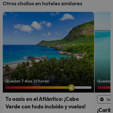
Otros chollos en hoteles similares
Quedan 7 días 21 horas
Quedan 4
Tu oasis en el Atlántico: ¡Cabo
Sin
Verde con todo incluido y vuelos!
¡Carib