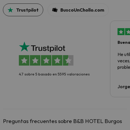
Trustpilot
BuscoUnChollo.com
Buena
aloja
He ut
veces,
proble
4.7 sobre 5 basado en 5595 valoraciones
Jorge
Preguntas frecuentes sobre B&B HOTEL Burgos