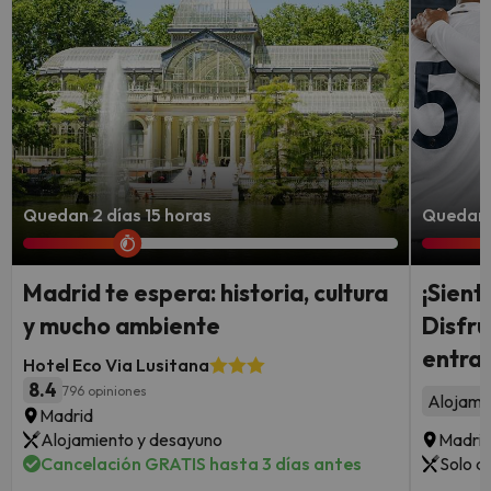
Quedan 2 días 15 horas
Quedan 
Madrid te espera: historia, cultura
¡Sient
y mucho ambiente
Disfru
entrad
Hotel Eco Via Lusitana
8.4
796 opiniones
Alojami
Madrid
Alojamiento y desayuno
Madri
Cancelación GRATIS hasta 3 días antes
Solo a