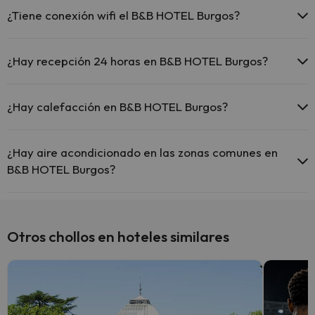
¿Tiene conexión wifi el B&B HOTEL Burgos?
El B&B HOTEL Burgos ofrece Wi-Fi gratuito en todo el hotel.
El B&B HOTEL Burgos ofrece Wi-Fi gratuito en zonas
¿Hay recepción 24 horas en B&B HOTEL Burgos?
comunes.
El B&B HOTEL Burgos dispone de Wi-Fi.
Sí, B&B HOTEL Burgos tiene recepción 24 horas.
¿Hay calefacción en B&B HOTEL Burgos?
Sí, B&B HOTEL Burgos tiene calefacción en las zonas comunes.
¿Hay aire acondicionado en las zonas comunes en
B&B HOTEL Burgos?
Sí, B&B HOTEL Burgos tiene aire acondicionado en las zonas
comunes.
Otros chollos en hoteles similares