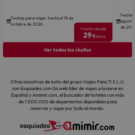
Fechas 
Fechas para viajar: hasta el 19 de
agosto 
octubre de 2026.
de 202
1 noche desde
29
€
/pers.
Ver todos los chollos
Otras iniciativas de éxito del grupo Viajes Para Ti S.L.U.
son Esquiades.com (la web líder de viajes a la nieve en
España) y Amimir.com, el buscador de hoteles con más
de 1.000.000 de alojamientos disponibles para
reservar y viajar por todo el mundo.