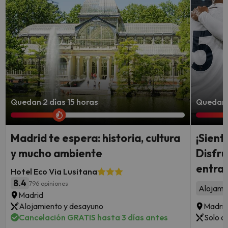
Quedan 2 días 15 horas
Quedan 
Madrid te espera: historia, cultura
¡Sient
y mucho ambiente
Disfru
entrad
Hotel Eco Via Lusitana
8.4
796 opiniones
Alojami
Madrid
Alojamiento y desayuno
Madri
Cancelación GRATIS hasta 3 días antes
Solo a