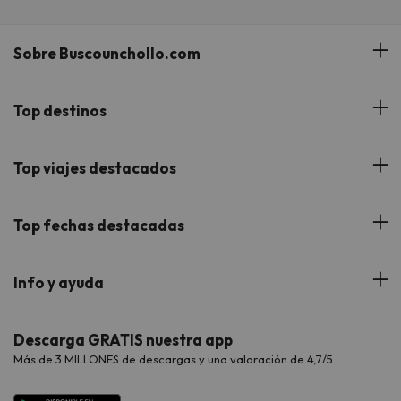
Sobre Buscounchollo.com
¿Quiénes somos?
Top destinos
Tarjeta Regalo
Hoteles Andalucía
Top viajes destacados
Buscounchollo en los medios
Hoteles Andorra
Blog
Viajes con Niños
Top fechas destacadas
Hoteles Cataluña
Web Corporativa
Viajes de Ciudad
Hoteles Portugal
Verano
Info y ayuda
Proveedores
Viajes de Novios
Hoteles Valencia
Puente de Agosto
Opiniones de nuestros clientes
Viajes con mascotas
Contáctanos
Descarga GRATIS nuestra app
Hoteles Galicia
Vacaciones en Agosto
Más de 3 MILLONES de descargas y una valoración de 4,7/5.
Viajes para grupos
Chollos con Todo Incluido
Preguntas frecuentes
Hoteles en Islas
Vacaciones en Septiembre