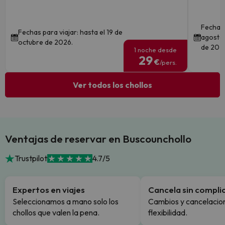
Fechas 
Fechas para viajar: hasta el 19 de
agosto 
octubre de 2026.
de 202
1 noche desde
29
€
/pers.
Ver todos los chollos
Ventajas de reservar en Buscounchollo
Trustpilot
4.7/5
Expertos en viajes
Cancela sin compli
Seleccionamos a mano solo los
Cambios y cancelacion
chollos que valen la pena.
flexibilidad.