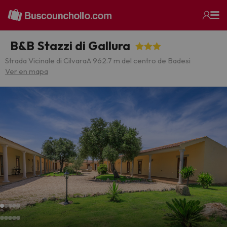
B&B Stazzi di Gallura
Strada Vicinale di Cilvara
A 962.7 m del centro de Badesi
Ver en mapa