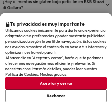
¿Hay alimentos sin gluten bajo petición en B&B Stazzi
di Gallura?
Sí, B&B Stazzi di Gallura dispone de alimentos sin gluten bajo
petición.
¿B&B Stazzi di Gallura dispone de leche sin lactosa?
Tu privacidad es muy importante
Utilizamos cookies únicamente para darte una experiencia
Sí, B&B Stazzi di Gallura tiene leche sin lactosa bajo petición.
adaptada a tus preferencias y poder mostrarte publicidad
personalizada según tu perfil de navegación. Estas cookies
Otros chollos en hoteles similares
nos ayudan a mostrar el contenido en base a tus intereses y
optimizar nuestra web para ti.
Al hacer clic en "Aceptar y cerrar", harás que te podamos
ofrecer una navegación más eficiente y relevante. Si
necesitas consultar más detalles, puedes leer nuestra
Política de Cookies.
Muchas gracias.
Aceptar y cerrar
Rechazar