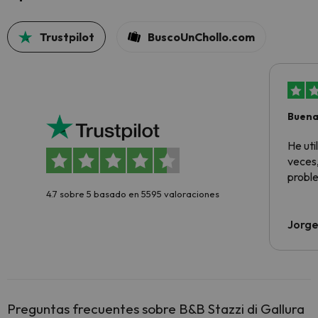
Trustpilot
BuscoUnChollo.com
Buena
aloja
He ut
veces,
proble
4.7 sobre 5 basado en 5595 valoraciones
Jorge
Preguntas frecuentes sobre B&B Stazzi di Gallura