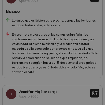
Agosto 2025
Básico
Lo único que está bien es la piscina, aunque las tumbonas
estaban todas rotas, salvo 2 o 3.
En cuanto a mejora...todo, las camas están fatal, los
colchones era malisimos. La luz del baño parpadea y no
veías nada, la ducha minúscula y la alcachofa estaba
oxidada y salía agua solo por algunos sitios. La silla que
había estaba llena de agujeros, el ventilador oxidado. Solo
hacían la cama cuando se supone que limpiaban, no
barrian, no recogían basura.... El desayuno si eres goloso
estaba bien, pero ya está, todo dulce y todo frío, solo se
salvaba el café.
Jennifer
Viajó en pareja
9.7
Agosto 2025