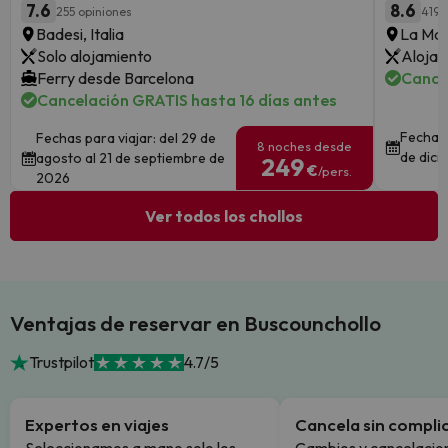
7.6
8.6
255 opiniones
419 
Badesi, Italia
La Mas
Solo alojamiento
Alojam
Ferry desde Barcelona
Cance
Cancelación GRATIS hasta 16 días antes
Fechas 
Fechas para viajar: del 29 de
8 noches desde
de dici
agosto al 21 de septiembre de
249
€
/pers.
2026
Ver todos los chollos
Ventajas de reservar en Buscounchollo
Trustpilot
4.7/5
Expertos en viajes
Cancela sin compli