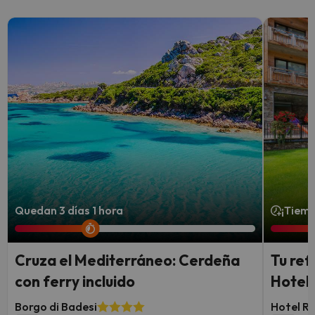
Quedan 3 días 1 hora
¡Tiemp
Cruza el Mediterráneo: Cerdeña
Tu ref
con ferry incluido
Hotel 
Borgo di Badesi
Hotel Ru