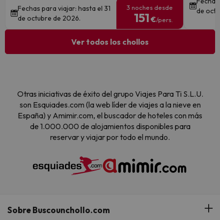
Fechas 
3 noches desde
Fechas para viajar: hasta el 31
de octu
151
de octubre de 2026.
€
/pers.
Ver todos los chollos
Otras iniciativas de éxito del grupo Viajes Para Ti S.L.U.
son Esquiades.com (la web líder de viajes a la nieve en
España) y Amimir.com, el buscador de hoteles con más
de 1.000.000 de alojamientos disponibles para
reservar y viajar por todo el mundo.
Sobre Buscounchollo.com