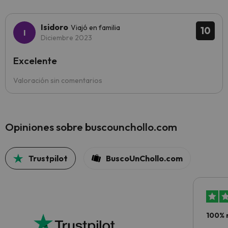
Isidoro
Viajó en familia
10
Diciembre 2023
Excelente
Valoración sin comentarios
Opiniones sobre buscounchollo.com
Trustpilot
BuscoUnChollo.com
100% 