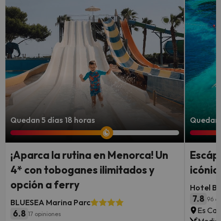
Quedan 5 días 18 horas
Quedan 4
¡Aparca la rutina en Menorca! Un
Escápa
4* con toboganes ilimitados y
icónic
opción a ferry
Hotel B
7.8
96 o
BLUESEA Marina Parc
Es Can
6.8
17 opiniones