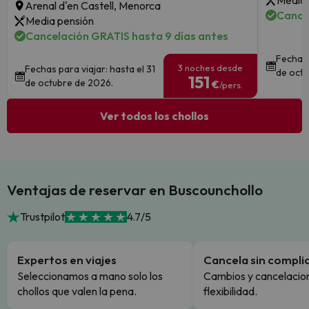
Media 
Arenal d'en Castell, Menorca
Cance
Media pensión
Cancelación GRATIS hasta 9 días antes
Fechas 
3 noches desde
Fechas para viajar: hasta el 31
de octu
151
de octubre de 2026.
€
/pers.
Ver todos los chollos
Ventajas de reservar en Buscounchollo
Trustpilot
4.7/5
Expertos en viajes
Cancela sin compli
Seleccionamos a mano solo los
Cambios y cancelacion
chollos que valen la pena.
flexibilidad.