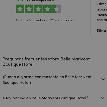
Ofrec
alojam
momen
con to
4.7 sobre 5 basado en 5523 valoraciones
precio
Silvi
Preguntas frecuentes sobre Belle Marivent
Boutique Hotel
¿Puedo alojarme con mascota en Belle Marivent
Boutique Hotel?
En Belle Marivent Boutique Hotel no se admiten mascotas.
¿Hay piscina en Belle Marivent Boutique Hotel?