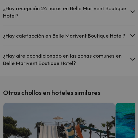
Sí, Belle Marivent Boutique Hotel tiene piscina (este servicio puede
ser de pago) Aquí tienes más info sobre la piscina y otras
¿Hay recepción 24 horas en Belle Marivent Boutique
instalaciones.
Hotel?
Piscina al aire libre (temporada de verano)
Sí, Belle Marivent Boutique Hotel tiene recepción 24 horas.
¿Hay calefacción en Belle Marivent Boutique Hotel?
Sí, Belle Marivent Boutique Hotel tiene calefacción en las zonas
comunes.
¿Hay aire acondicionado en las zonas comunes en
Belle Marivent Boutique Hotel?
Sí, Belle Marivent Boutique Hotel tiene aire acondicionado en las
zonas comunes.
Otros chollos en hoteles similares