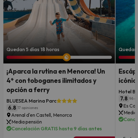
Quedan 5 días 18 horas
Quedan 4
¡Aparca la rutina en Menorca! Un
Escápa
4* con toboganes ilimitados y
icónic
opción a ferry
Hotel B
7.8
96 o
BLUESEA Marina Parc
Es Can
6.8
17 opiniones
Media 
Arenal d'en Castell, Menorca
Cance
Media pensión
Cancelación GRATIS hasta 9 días antes