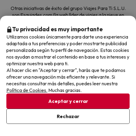
Otras iniciativas de éxito del grupo Viajes Para Ti S.L.U.
son Esquiades.com (la web líder de viajes a la nieve en
España) y Amimir.com, el buscador de hoteles con más
de 1.000.000 de alojamientos disponibles para
Tu privacidad es muy importante
reservar y viajar por todo el mundo.
Utilizamos cookies únicamente para darte una experiencia
adaptada a tus preferencias y poder mostrarte publicidad
personalizada según tu perfil de navegación. Estas cookies
nos ayudan a mostrar el contenido en base a tus intereses y
optimizar nuestra web para ti.
Al hacer clic en "Aceptar y cerrar", harás que te podamos
ofrecer una navegación más eficiente y relevante. Si
Sobre Buscounchollo.com
necesitas consultar más detalles, puedes leer nuestra
Política de Cookies.
Muchas gracias.
¿Quiénes somos?
Top destinos
Aceptar y cerrar
Tarjeta Regalo
Hoteles Andalucía
Rechazar
Top viajes destacados
Buscounchollo en los medios
Hoteles Andorra
Blog
Viajes con Niños