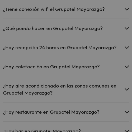
¿Tiene conexión wifi el Grupotel Mayorazgo?
El Grupotel Mayorazgo ofrece Wi-Fi gratuito en todo el
hotel.
¿Qué puedo hacer en Grupotel Mayorazgo?
El Grupotel Mayorazgo ofrece Wi-Fi gratuito en zonas
comunes.
El Grupotel Mayorazgo dispone de las siguientes actividades
El Grupotel Mayorazgo dispone de Wi-Fi.
(algunas pueden ser de pago).
¿Hay recepción 24 horas en Grupotel Mayorazgo?
Masajista
Sí, Grupotel Mayorazgo tiene recepción 24 horas.
¿Hay calefacción en Grupotel Mayorazgo?
Sí, Grupotel Mayorazgo tiene calefacción en las zonas comunes.
¿Hay aire acondicionado en las zonas comunes en
Grupotel Mayorazgo?
Sí, Grupotel Mayorazgo tiene aire acondicionado en las zonas
comunes.
¿Hay restaurante en Grupotel Mayorazgo?
Sí, Grupotel Mayorazgo tiene restaurante.
¿Hay bar en Grupotel Mayorazgo?