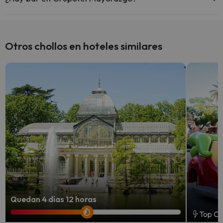
Sí, Grupotel Mayorazgo tiene bar.
Otros chollos en hoteles similares
Quedan 4 días 12 horas
Top Ch