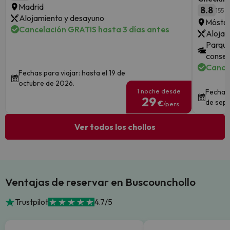
Madrid
8.8
155 o
Alojamiento y desayuno
Móstol
Cancelación GRATIS hasta 3 días antes
Alojam
Parque
consec
Cance
Fechas para viajar: hasta el 19 de
octubre de 2026.
1 noche desde
Fechas 
29
de sept
€
/pers.
Ver todos los chollos
Ventajas de reservar en Buscounchollo
Trustpilot
4.7/5