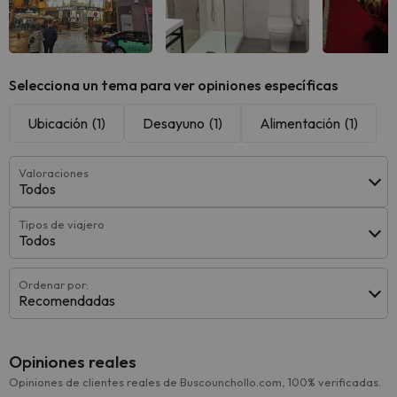
Ver todas
Ver todas
Ver 
Selecciona un tema para ver opiniones específicas
Ubicación
(1)
Desayuno
(1)
Alimentación
(1)
Valoraciones
Todos
Tipos de viajero
Todos
Ordenar por:
Recomendadas
Opiniones reales
Opiniones de clientes reales de Buscounchollo.com, 100% verificadas.