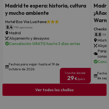
Madrid te espera: historia, cultura
Madrid
y mucho ambiente
¡Añade
Warne
Hotel Eco Via Lusitana
8.4
796 opiniones
Checkin
Madrid
8.8
155 o
Alojamiento y desayuno
Móstol
Cancelación GRATIS hasta 3 días antes
Alojam
Parque
consec
Cance
Fechas para viajar: hasta el 19 de
octubre de 2026.
1 noche desde
Fechas 
29
de sept
€
/pers.
Ver todos los chollos