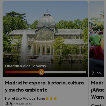
Quedan 4 días 12 horas
Top Ch
Madrid te espera: historia, cultura
Madrid
y mucho ambiente
¡Añade
Warne
Hotel Eco Via Lusitana
8.4
796 opiniones
Checkin