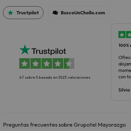
Trustpilot
BuscoUnChollo.com
100% 
Ofrec
alojam
momen
con to
4.7 sobre 5 basado en 5523 valoraciones
precio
Silvi
Preguntas frecuentes sobre Grupotel Mayorazgo