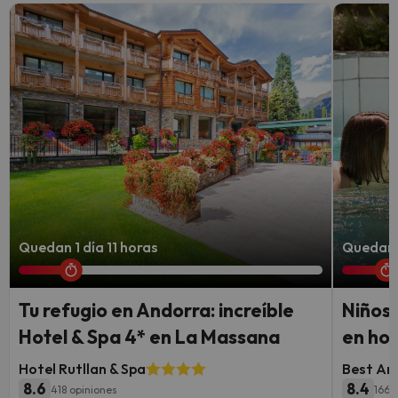
Quedan 1 día 11 horas
Quedan 1
Tu refugio en Andorra: increíble
Niños
Hotel & Spa 4* en La Massana
en hot
Hotel Rutllan & Spa
Best An
8.6
8.4
418 opiniones
1664