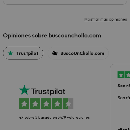
Mostrar más opiniones
Opiniones sobre buscounchollo.com
Trustpilot
BuscoUnChollo.com
Son rá
Son rá
4.7 sobre 5 basado en 5479 valoraciones
clien