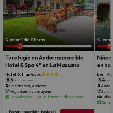
Quedan 1 día 11 horas
Quedan 1
Tu refugio en Andorra: increíble
Niños
Hotel & Spa 4* en La Massana
en hot
Hotel Rutllan & Spa
Best An
8.6
8.4
418 opiniones
1664
La Massana, Andorra
Andorr
Alojamiento y desayuno
Solo a
Cancelación GRATIS hasta 3 días antes
Calde
Cance
Fechas disponibles: hasta el 1