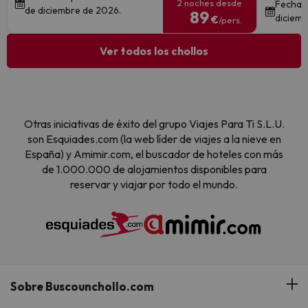
2 noches desde
Fechas 
de diciembre de 2026.
89
diciemb
€
/pers.
Ver todos los chollos
Otras iniciativas de éxito del grupo Viajes Para Ti S.L.U.
son Esquiades.com (la web líder de viajes a la nieve en
España) y Amimir.com, el buscador de hoteles con más
de 1.000.000 de alojamientos disponibles para
reservar y viajar por todo el mundo.
Sobre Buscounchollo.com