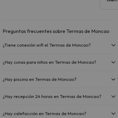
Preguntas frecuentes sobre Termas de Moncao
¿Tiene conexión wifi el Termas de Moncao?
El Termas de Moncao ofrece Wi-Fi gratuito en zonas
comunes.
¿Hay cunas para niños en Termas de Moncao?
El Termas de Moncao dispone de Wi-Fi.
El Termas de Moncao dispone de cunas gratis en el hotel (solicítalo
antes de iniciar tu viaje).
¿Hay piscina en Termas de Moncao?
Sí, Termas de Moncao tiene piscina (este servicio puede ser de
pago) Aquí tienes más info sobre la piscina y otras instalaciones.
¿Hay recepción 24 horas en Termas de Moncao?
Piscina al aire libre (temporada de verano)
Sí, Termas de Moncao tiene recepción 24 horas.
¿Hay calefacción en Termas de Moncao?