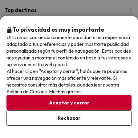
¿Quiénes somos?
Top destinos
Tarjeta Regalo
Hoteles Andalucía
Tu privacidad es muy importante
Top viajes destacados
Buscounchollo en los medios
Utilizamos cookies únicamente para darte una experiencia
Hoteles Andorra
adaptada a tus preferencias y poder mostrarte publicidad
Blog
Viajes con Niños
Top fechas destacadas
personalizada según tu perfil de navegación. Estas cookies
Hoteles Cataluña
nos ayudan a mostrar el contenido en base a tus intereses y
Web Corporativa
Viajes de Ciudad
optimizar nuestra web para ti.
Hoteles Portugal
Verano
Info y ayuda
Al hacer clic en "Aceptar y cerrar", harás que te podamos
Proveedores
Viajes de Novios
ofrecer una navegación más eficiente y relevante. Si
Hoteles Valencia
Puente de Agosto
Opiniones de nuestros clientes
necesitas consultar más detalles, puedes leer nuestra
Viajes con mascotas
Contáctanos
Descarga GRATIS nuestra app
Hoteles Galicia
Política de Cookies.
Muchas gracias.
Vacaciones en Agosto
Más de 3 MILLONES de descargas y una valoración de 4,7/5.
Viajes para grupos
Chollos con Todo Incluido
Preguntas frecuentes
Aceptar y cerrar
Hoteles en Islas
Vacaciones en Septiembre
Chollos en la playa
Hoteles Salou
Vacaciones en Octubre
Rechazar
Chollos con Vuelo Incluido
Vacaciones en Noviembre
Hoteles con toboganes