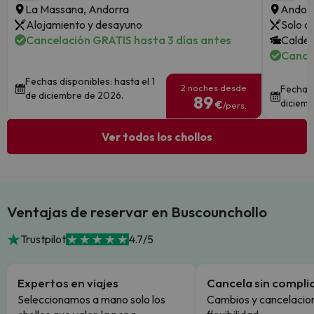
La Massana, Andorra
Andorr
Alojamiento y desayuno
Solo a
Cancelación GRATIS hasta 3 días antes
Calde
Cance
Fechas disponibles: hasta el 1
2 noches desde
Fechas 
de diciembre de 2026.
89
diciemb
€
/pers.
Ver todos los chollos
Ventajas de reservar en Buscounchollo
Trustpilot
4.7/5
Expertos en viajes
Cancela sin compli
Seleccionamos a mano solo los
Cambios y cancelacion