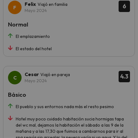
Felix
Viajó en familia
6
Mayo 2024
Normal
El emplazamiento
El estado del hotel
Cesar
Viajó en pareja
4.3
Mayo 2024
Básico
El pueblo y sus entornos nada más el resto pesimo
Hotel muy poco cuidado habitación sucia hormigas tapa
del wc mal, dejamos la habitación el sábado a las 9 de la
mañana y a las 17,30 que fuimos a cambiarnos para ir al
spa seguía sin arreglar, la nevera vacía ni un agua. Y lo del