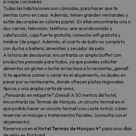
si viajas con bebés.
Todas las habitaciones son cómodas, para hacer que te
sientas como en casa. Además, tienen grandes ventanales y
están decoradas en colores pastel. En ellas encontrarás una o
dos camas, televisión, teléfono, aire acondicionado y
calefacción, caja fuerte gratuita, conexión wifi gratuita y
minibar (de pago). Además, el cuarto de baño es completo
con ducha o bañera, amenities y secador de pelo.
A la hora de desayunar, encontrarás un amplio buffet con
productos pensado para todos, ya que puedes solicitar
alimentos sin gluten o leche sin lactosa si lo necesitas, ¡genial!.
Si te apetece comer o cenar en el alojamiento, no dudes en
pasar por su restaurante, donde ofrecen platos regionales
típicos y una amplia carta de vinos.
¿Pensando en relajarte? ¡Genial! A 50 metros del hotel,
encontrarás las Termas de Monçao, un circuito termal en el
que podrás hacer un circuito termal (con coste extra), o bien
reservar un masaje o tratamientos faciales. (consulta con el
alojamiento).
Reserva ya en el
Hotel Termas de Monçao 4*
para unos días
de relax en Portugal