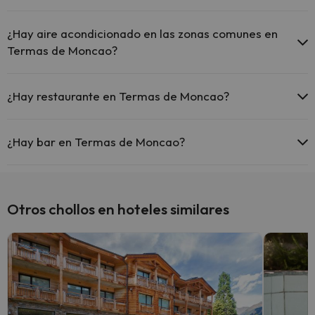
Sí, Termas de Moncao tiene calefacción en las zonas comunes.
¿Hay aire acondicionado en las zonas comunes en
Termas de Moncao?
Sí, Termas de Moncao tiene aire acondicionado en las zonas
comunes.
¿Hay restaurante en Termas de Moncao?
Sí, Termas de Moncao tiene restaurante.
¿Hay bar en Termas de Moncao?
Sí, Termas de Moncao tiene bar.
Otros chollos en hoteles similares