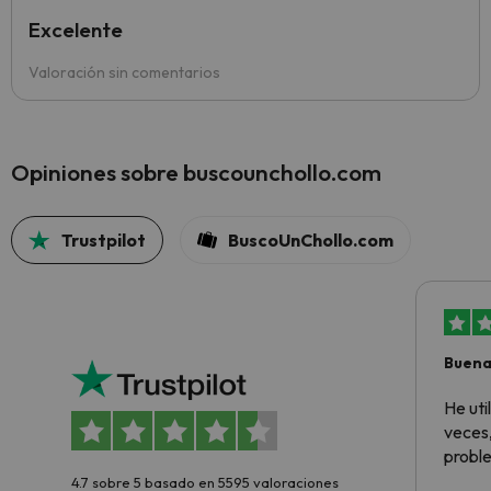
Excelente
Valoración sin comentarios
Opiniones sobre buscounchollo.com
Trustpilot
BuscoUnChollo.com
Buena
aloja
He ut
veces,
proble
4.7 sobre 5 basado en 5595 valoraciones