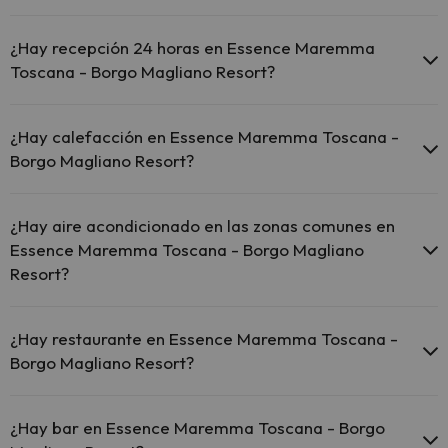
Sí, Essence Maremma Toscana - Borgo Magliano Resort tiene
piscina (este servicio puede ser de pago) Aquí tienes más info
¿Hay recepción 24 horas en Essence Maremma
sobre la piscina y otras instalaciones.
Toscana - Borgo Magliano Resort?
Piscina al aire libre (temporada de verano)
Sí, Essence Maremma Toscana - Borgo Magliano Resort tiene
recepción 24 horas.
¿Hay calefacción en Essence Maremma Toscana -
Borgo Magliano Resort?
Sí, Essence Maremma Toscana - Borgo Magliano Resort tiene
calefacción en las zonas comunes.
¿Hay aire acondicionado en las zonas comunes en
Essence Maremma Toscana - Borgo Magliano
Resort?
Sí, Essence Maremma Toscana - Borgo Magliano Resort tiene aire
acondicionado en las zonas comunes.
¿Hay restaurante en Essence Maremma Toscana -
Borgo Magliano Resort?
Sí, Essence Maremma Toscana - Borgo Magliano Resort tiene
restaurante.
¿Hay bar en Essence Maremma Toscana - Borgo