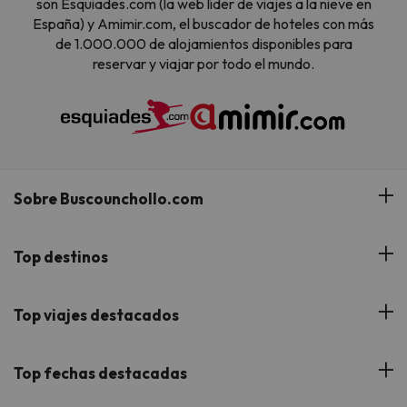
son Esquiades.com (la web líder de viajes a la nieve en
España) y Amimir.com, el buscador de hoteles con más
de 1.000.000 de alojamientos disponibles para
reservar y viajar por todo el mundo.
Sobre Buscounchollo.com
¿Quiénes somos?
Top destinos
Tarjeta Regalo
Hoteles Andalucía
Top viajes destacados
Buscounchollo en los medios
Hoteles Andorra
Blog
Viajes con Niños
Top fechas destacadas
Hoteles Cataluña
Web Corporativa
Viajes de Ciudad