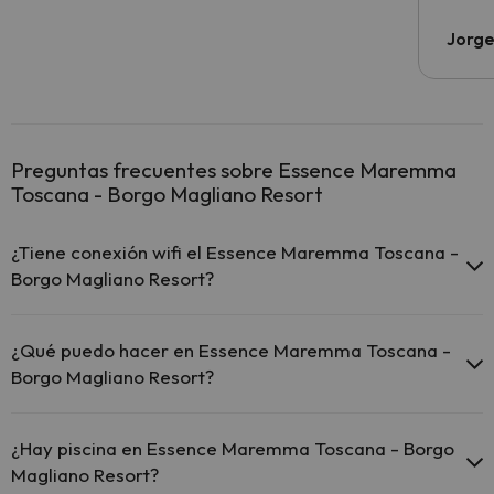
Jorge
Preguntas frecuentes sobre Essence Maremma
Toscana - Borgo Magliano Resort
¿Tiene conexión wifi el Essence Maremma Toscana -
Borgo Magliano Resort?
El Essence Maremma Toscana - Borgo Magliano Resort
ofrece Wi-Fi gratuito en zonas comunes.
¿Qué puedo hacer en Essence Maremma Toscana -
El Essence Maremma Toscana - Borgo Magliano Resort
Borgo Magliano Resort?
dispone de Wi-Fi.
El Essence Maremma Toscana - Borgo Magliano Resort dispone de
las siguientes actividades (algunas pueden ser de pago).
¿Hay piscina en Essence Maremma Toscana - Borgo
Magliano Resort?
Masajista