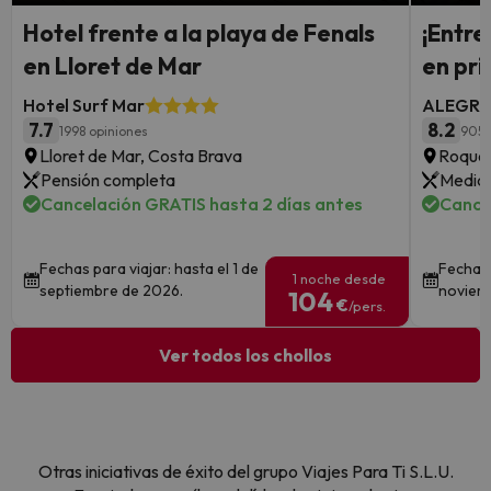
Hotel frente a la playa de Fenals
¡Entre
en Lloret de Mar
en pri
Hotel Surf Mar
ALEGRIA
7.7
8.2
1998 opiniones
9056
Lloret de Mar, Costa Brava
Roquet
Pensión completa
Media 
Cancelación GRATIS hasta 2 días antes
Cance
Fechas para viajar: hasta el 1 de
Fechas 
1 noche desde
septiembre de 2026.
noviem
104
€
/pers.
Ver todos los chollos
Otras iniciativas de éxito del grupo Viajes Para Ti S.L.U.