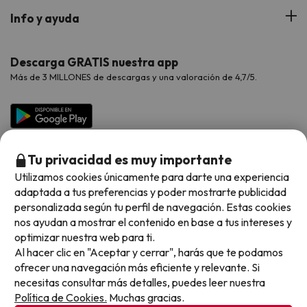
Hoteles Portugal
Verano
Info y ayuda
Proveedores
Viajes de Novios
Hoteles Valencia
Puente de Agosto
Opiniones de nuestros clientes
Viajes con mascotas
Contáctanos
Descarga GRATIS nuestra app
Hoteles Galicia
Vacaciones en Agosto
Más de 3 MILLONES de descargas y una valoración de 4,7/5.
Viajes para grupos
Chollos con Todo Incluido
Preguntas frecuentes
Hoteles en Islas
Vacaciones en Septiembre
Chollos en la playa
Hoteles Salou
Vacaciones en Octubre
Chollos con Vuelo Incluido
Vacaciones en Noviembre
Tu privacidad es muy importante
Hoteles con toboganes
Utilizamos cookies únicamente para darte una experiencia
adaptada a tus preferencias y poder mostrarte publicidad
Selección de la Newsletter
personalizada según tu perfil de navegación. Estas cookies
nos ayudan a mostrar el contenido en base a tus intereses y
Métodos de pago disponibles
Los favoritos de nuestros clientes
optimizar nuestra web para ti.
Al hacer clic en "Aceptar y cerrar", harás que te podamos
ofrecer una navegación más eficiente y relevante. Si
necesitas consultar más detalles, puedes leer nuestra
Política de Cookies.
Muchas gracias.
Condiciones generales