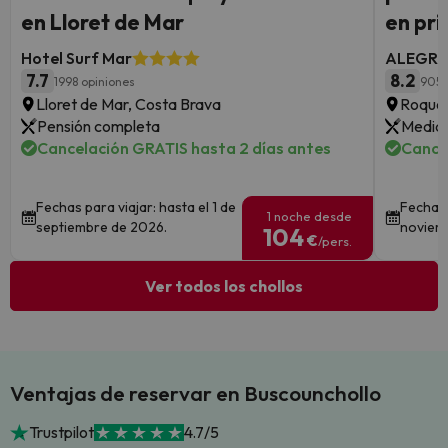
en Lloret de Mar
en pri
Hotel Surf Mar
ALEGRIA
7.7
8.2
1998 opiniones
9056
Lloret de Mar, Costa Brava
Roquet
Pensión completa
Media 
Cancelación GRATIS hasta 2 días antes
Cance
Fechas para viajar: hasta el 1 de
Fechas 
1 noche desde
septiembre de 2026.
noviem
104
€
/pers.
Ver todos los chollos
Ventajas de reservar en Buscounchollo
Trustpilot
4.7/5