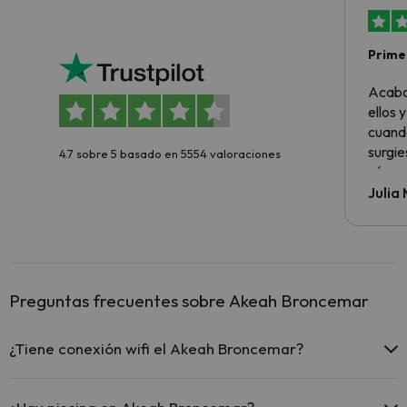
Primer
sencil
Acabo
ellos 
cuando
surgie
4.7 sobre 5 basado en 5554 valoraciones
cómo s
todo v
Julia
Preguntas frecuentes sobre Akeah Broncemar
¿Tiene conexión wifi el Akeah Broncemar?
El Akeah Broncemar ofrece Wi-Fi gratuito en todo el hotel.