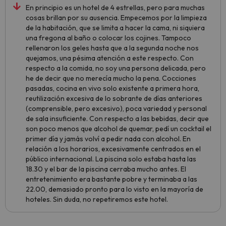
En principio es un hotel de 4 estrellas, pero para muchas
cosas brillan por su ausencia. Empecemos por la limpieza
de la habitación, que se limita a hacer la cama, ni siquiera
una fregona al baño o colocar los cojines. Tampoco
rellenaron los geles hasta que a la segunda noche nos
quejamos, una pésima atención a este respecto. Con
respecto a la comida, no soy una persona delicada, pero
he de decir que no merecía mucho la pena. Cocciones
pasadas, cocina en vivo solo existente a primera hora,
reutilización excesiva de lo sobrante de días anteriores
(comprensible, pero excesivo), poca variedad y personal
de sala insuficiente. Con respecto a las bebidas, decir que
son poco menos que alcohol de quemar, pedí un cocktail el
primer día y jamás volví a pedir nada con alcohol. En
relación a los horarios, excesivamente centrados en el
público internacional. La piscina solo estaba hasta las
18.30 y el bar de la piscina cerraba mucho antes. El
entretenimiento era bastante pobre y terminaba a las
22.00, demasiado pronto para lo visto en la mayoría de
hoteles. Sin duda, no repetiremos este hotel.