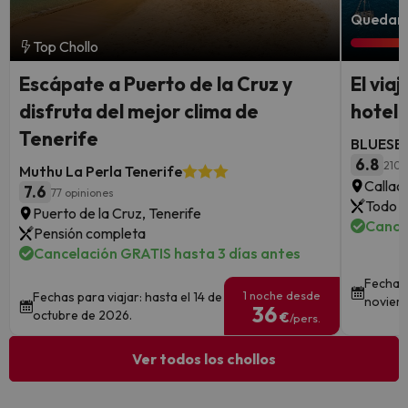
Quedan 
Top Chollo
Escápate a Puerto de la Cruz y
El via
disfruta del mejor clima de
hotel 
Tenerife
BLUESEA
6.8
210 
Muthu La Perla Tenerife
Callao
7.6
77 opiniones
Todo i
Puerto de la Cruz, Tenerife
Cance
Pensión completa
Cancelación GRATIS hasta 3 días antes
Fechas 
1 noche desde
Fechas para viajar: hasta el 14 de
noviem
36
octubre de 2026.
€
/pers.
Ver todos los chollos