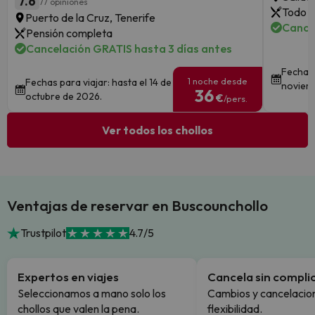
7.6
77 opiniones
Todo i
Puerto de la Cruz, Tenerife
Cance
Pensión completa
Cancelación GRATIS hasta 3 días antes
Fechas 
1 noche desde
Fechas para viajar: hasta el 14 de
noviem
36
octubre de 2026.
€
/pers.
Ver todos los chollos
Ventajas de reservar en Buscounchollo
Trustpilot
4.7/5
Expertos en viajes
Cancela sin compli
Seleccionamos a mano solo los
Cambios y cancelacion
chollos que valen la pena.
flexibilidad.