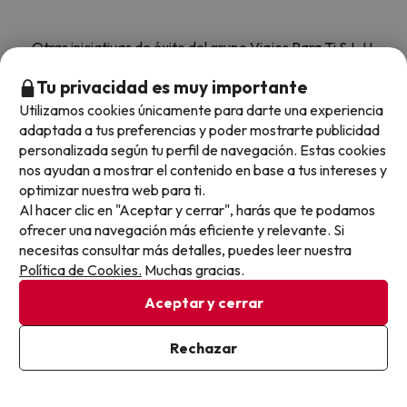
Otras iniciativas de éxito del grupo Viajes Para Ti S.L.U.
son Esquiades.com (la web líder de viajes a la nieve en
Tu privacidad es muy importante
España) y Amimir.com, el buscador de hoteles con más
de 1.000.000 de alojamientos disponibles para
Utilizamos cookies únicamente para darte una experiencia
reservar y viajar por todo el mundo.
adaptada a tus preferencias y poder mostrarte publicidad
personalizada según tu perfil de navegación. Estas cookies
nos ayudan a mostrar el contenido en base a tus intereses y
optimizar nuestra web para ti.
Al hacer clic en "Aceptar y cerrar", harás que te podamos
ofrecer una navegación más eficiente y relevante. Si
necesitas consultar más detalles, puedes leer nuestra
Sobre Buscounchollo.com
Política de Cookies.
Muchas gracias.
Aceptar y cerrar
¿Quiénes somos?
Top destinos
Rechazar
Tarjeta Regalo
Hoteles Andalucía
Top viajes destacados
Buscounchollo en los medios