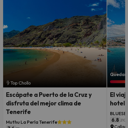
Quedan 
Top Chollo
Escápate a Puerto de la Cruz y
El via
disfruta del mejor clima de
hotel 
Tenerife
BLUESEA
6.8
210 
Muthu La Perla Tenerife
Callao