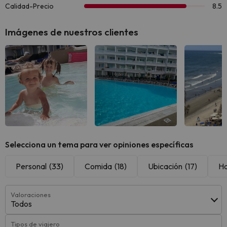
Imágenes de nuestros clientes
Ver todas
Ver todas
Ver 
Selecciona un tema para ver opiniones específicas
Personal
(33)
Comida
(18)
Ubicación
(17)
Ha
Valoraciones
Todos
Tipos de viajero