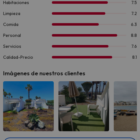
Imágenes de nuestros clientes
Ver todas
Ver todas
Ver 