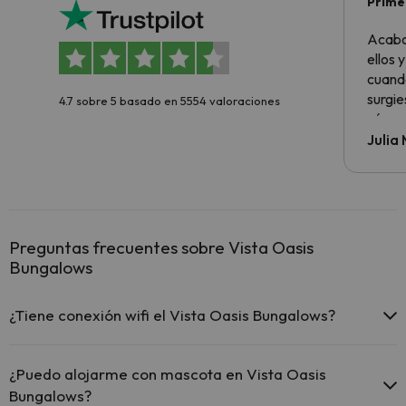
Primer
sencil
Acabo
ellos 
cuando
surgie
4.7 sobre 5 basado en 5554 valoraciones
cómo s
todo v
Julia
Preguntas frecuentes sobre Vista Oasis
Bungalows
¿Tiene conexión wifi el Vista Oasis Bungalows?
El Vista Oasis Bungalows dispone de Wi-Fi.
¿Puedo alojarme con mascota en Vista Oasis
Bungalows?