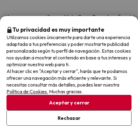
En Vista Oasis Bungalows no se admiten mascotas.
¿Hay cunas para niños en Vista Oasis Bungalows?
Tu privacidad es muy importante
El Vista Oasis Bungalows dispone de cunas gratis en el hotel
(solicítalo antes de iniciar tu viaje).
¿Hay piscina en Vista Oasis Bungalows?
Utilizamos cookies únicamente para darte una experiencia
adaptada a tus preferencias y poder mostrarte publicidad
Sí, Vista Oasis Bungalows tiene piscina (este servicio puede ser de
personalizada según tu perfil de navegación. Estas cookies
pago) Aquí tienes más info sobre la piscina y otras instalaciones.
¿Hay recepción 24 horas en Vista Oasis Bungalows?
nos ayudan a mostrar el contenido en base a tus intereses y
optimizar nuestra web para ti.
Piscina al aire libre (temporada de verano)
Sí, Vista Oasis Bungalows tiene recepción 24 horas.
Al hacer clic en "Aceptar y cerrar", harás que te podamos
¿Hay restaurante en Vista Oasis Bungalows?
ofrecer una navegación más eficiente y relevante. Si
necesitas consultar más detalles, puedes leer nuestra
Sí, Vista Oasis Bungalows tiene restaurante.
Política de Cookies.
Muchas gracias.
¿Hay bar en Vista Oasis Bungalows?
Aceptar y cerrar
Sí, Vista Oasis Bungalows tiene bar.
¿Qué tipo de desayuno hay en Vista Oasis
Rechazar
Bungalows?
Si te alojas en Vista Oasis Bungalows podrás disfrutar de un