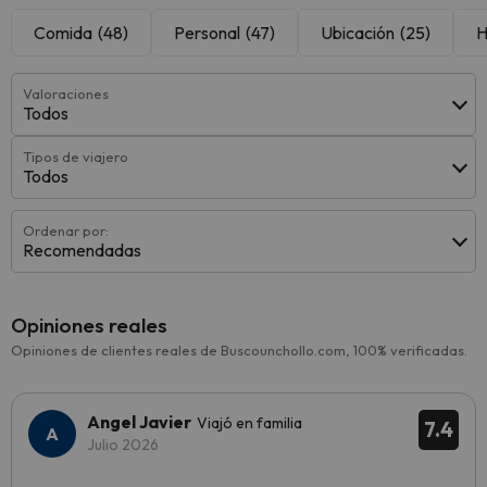
Comida
(48)
Personal
(47)
Ubicación
(25)
H
Valoraciones
Todos
Tipos de viajero
Todos
Ordenar por:
Recomendadas
Opiniones reales
Opiniones de clientes reales de Buscounchollo.com, 100% verificadas.
Angel Javier
Viajó en familia
7.4
Julio 2026