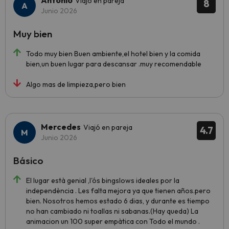
Antonio
Viajó en pareja
8
Junio 2026
Muy bien
Todo muy bien Buen ambiente,el hotel bien y la comida
bien,un buen lugar para descansar .muy recomendable
Algo mas de limpieza,pero bien
Mercedes
Viajó en pareja
4.7
Junio 2026
Básico
El lugar està genial ,l'ós bingslows ideales por la
independència . Les falta mejora ya que tienen años.pero
bien. Nosotros hemos estado 6 dias, y durante es tiempo
no han cambiado ni toallas ni sabanas.(Hay queda) La
animacion un 100 super empàtica con Todo el mundo .