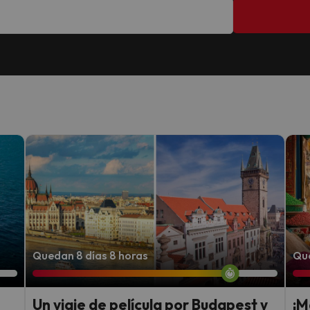
Quedan 8 días 8 horas
Que
Un viaje de película por Budapest y
¡M