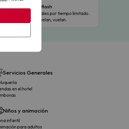
Ofertas flash
Precios reales por tiempo limitado.
Cuando vuelan, vuelan.
Servicios Generales
luquería
endas en el hotel
umbonas
Niños y animación
na infantil
imación para adultos