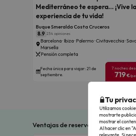
Mediterráneo te espera... ¡Vive l
experiencia de tu vida!
Buque Smeralda Costa Cruceros
8.9
234 opiniones
Barcelona · Ibiza · Palermo · Civitavecchia · Savo
Marsella
Pensión completa
7 noches de
Fecha única para viajar: 21 de
719
septiembre.
€
/pe
Tu priva
Utilizamos cookie
mostrarte publici
mostrar el conten
Ventajas de reservar en Buscouncho
Al hacer clic en 
relevante. Si nec