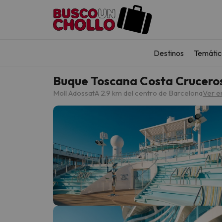
Destinos
Temátic
Buque Toscana Costa Crucero
Moll Adossat
A 2.9 km del centro de Barcelona
Ver e