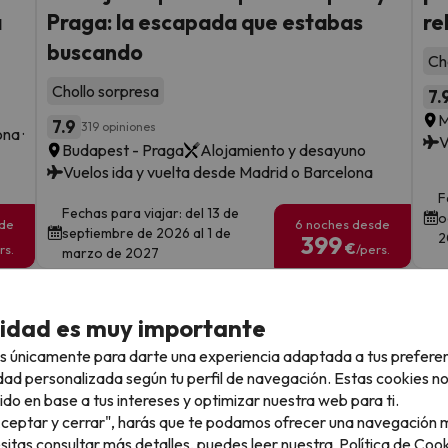
a
Praga: la escapada que estabas
re
buscando
Ch
Chollo sorpresa
7.
M
7.9
319 opiniones
na ·
V
Budapest - Praga
Alojamiento y desayuno
Vuelos ida y vuelta desde Madrid o Barcelona
F
Fechas para viajar: del 13 de
o
sde
6 noches desde
septiembre de 2026 al 1 de
2
399
€
rs.
/pers.
marzo de 2027
Ver todos los chollos
cidad es muy importante
s únicamente para darte una experiencia adaptada a tus prefere
dad personalizada según tu perfil de navegación. Estas cookies n
ido en base a tus intereses y optimizar nuestra web para ti.
llo
"Aceptar y cerrar", harás que te podamos ofrecer una navegación m
esitas consultar más detalles, puedes leer nuestra
Política de Cook