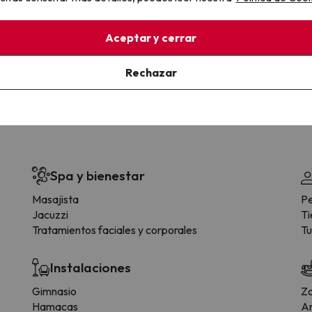
la sin complicaciones
Paga a tu ritmo
s y cancelaciones con total
Fracciona o financia tu viaje.
Aceptar y cerrar
lidad.
Reserva ahora, paga luego.
Rechazar
Spa y bienestar
Masajista
Pe
Jacuzzi
Ti
Tratamientos faciales y corporales
T
Instalaciones
Gimnasio
Zo
Hamacas
An