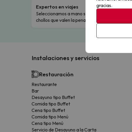
gracias.
Expertos en viajes
Cance
Seleccionamos a mano solo los
Cambio
chollos que valen la pena.
flexibi
Instalaciones y servicios
Restauración
Restaurante
Bar
Desayuno tipo Buffet
Comida tipo Buffet
Cena tipo Buffet
Comida tipo Menú
Cena tipo Menú
Servicio de Desayuno a la Carta