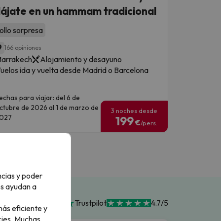
lájate en un hammam tradicional
ollo sorpresa
9
166 opiniones
arrakech
Alojamiento y desayuno
uelos ida y vuelta desde Madrid o Barcelona
echas para viajar: del 6 de
ctubre de 2026 al 1 de marzo de
3 noches desde
027
199
€
/pers.
ncias y poder
os ayudan a
Trustpilot
4.7/5
ás eficiente y
ies.
Muchas