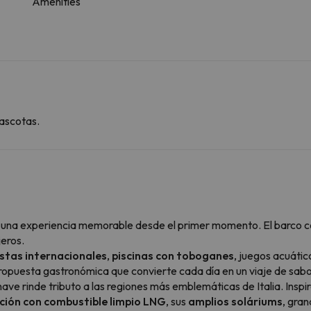
Amenities
ascotas.
 una experiencia memorable desde el primer momento. El barco 
jeros.
stas internacionales
,
piscinas con toboganes
, juegos acuátic
ropuesta gastronómica que convierte cada día en un viaje de sabo
 nave rinde tributo a las regiones más emblemáticas de Italia. Ins
ión con combustible limpio LNG
, sus
amplios soláriums
, gra