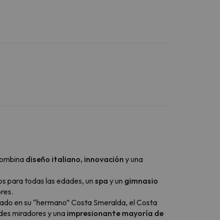
combina
diseño italiano, innovación
y una
os para todas las edades, un
spa
y un
gimnasio
res.
pirado en su “hermano” Costa Smeralda, el Costa
ndes miradores y una
impresionante mayoría de