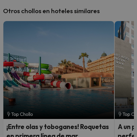
Otros chollos en hoteles similares
Top Chollo
Top Ch
¡Entre olas y toboganes! Roquetas
A un p
en primera línea de mar
perfe