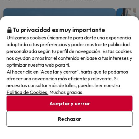
Tu privacidad es muy importante
Utilizamos cookies únicamente para darte una experiencia
adaptada a tus preferencias y poder mostrarte publicidad
personalizada según tu perfil de navegación. Estas cookies
nos ayudan a mostrar el contenido en base a tus intereses y
optimizar nuestra web para ti.
Al hacer clic en "Aceptar y cerrar", harás que te podamos
ofrecer una navegación más eficiente y relevante. Si
necesitas consultar más detalles, puedes leer nuestra
Política de Cookies.
Muchas gracias.
Top Chollo
Top Ch
Aceptar y cerrar
¡Entre olas y toboganes! Roquetas
A un p
Rechazar
en primera línea de mar
perfe
ALEGRIA Colonial Mar Aquafun
ALEGRIA