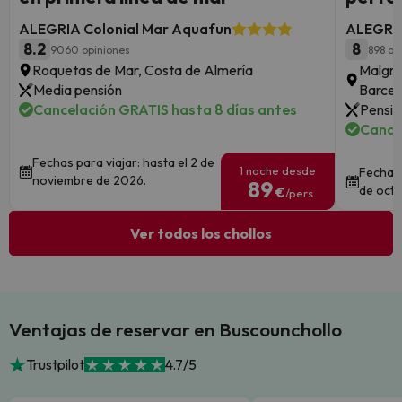
ALEGRIA Colonial Mar Aquafun
ALEGRIA
8.2
8
9060 opiniones
898 op
Roquetas de Mar, Costa de Almería
Malgra
Media pensión
Barcel
Cancelación GRATIS hasta 8 días antes
Pensió
Cance
Fechas para viajar: hasta el 2 de
1 noche desde
Fechas p
noviembre de 2026.
89
de octu
€
/pers.
Ver todos los chollos
Ventajas de reservar en Buscounchollo
Trustpilot
4.7/5