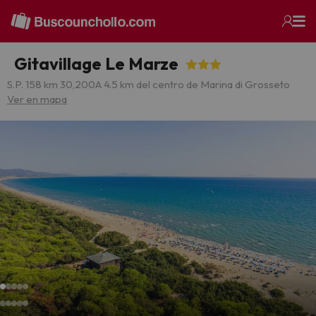
Gitavillage Le Marze
S.P. 158 km 30,200
A 4.5 km del centro de Marina di Grosseto
Ver en mapa