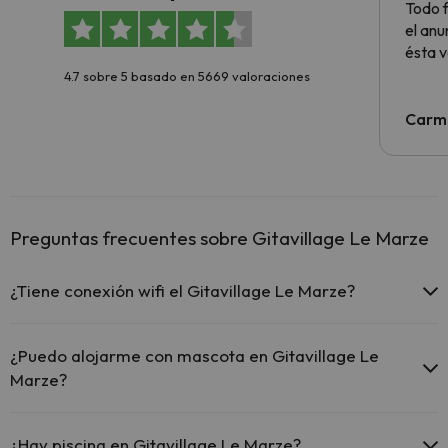
Todo f
el anu
ésta v
4.7 sobre 5 basado en 5669 valoraciones
Carm
Preguntas frecuentes sobre Gitavillage Le Marze
¿Tiene conexión wifi el Gitavillage Le Marze?
El Gitavillage Le Marze ofrece Wi-Fi gratuito en zonas
comunes.
¿Puedo alojarme con mascota en Gitavillage Le
El Gitavillage Le Marze dispone de Wi-Fi.
Marze?
En Gitavillage Le Marze se admiten mascotas (previa petición y de
pago directo en hotel). Consulta las condiciones.
¿Hay piscina en Gitavillage Le Marze?