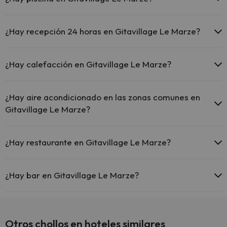
Sí, Gitavillage Le Marze tiene piscina (este servicio puede ser de
pago) Aquí tienes más info sobre la piscina y otras instalaciones.
¿Hay recepción 24 horas en Gitavillage Le Marze?
Piscina al aire libre (temporada de verano)
Sí, Gitavillage Le Marze tiene recepción 24 horas.
¿Hay calefacción en Gitavillage Le Marze?
Sí, Gitavillage Le Marze tiene calefacción en las zonas comunes.
¿Hay aire acondicionado en las zonas comunes en
Gitavillage Le Marze?
Sí, Gitavillage Le Marze tiene aire acondicionado en las zonas
comunes.
¿Hay restaurante en Gitavillage Le Marze?
Sí, Gitavillage Le Marze tiene restaurante.
¿Hay bar en Gitavillage Le Marze?
Sí, Gitavillage Le Marze tiene bar.
Otros chollos en hoteles similares