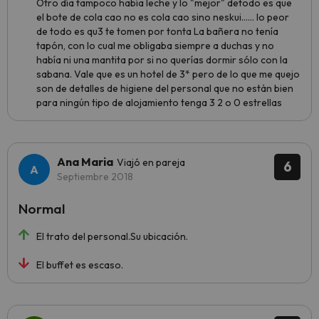
Otro día tampoco había leche y lo "mejor" detodo es que
el bote de cola cao no es cola cao sino neskui...... lo peor
de todo es qu3 te tomen por tonta La bañera no tenía
tapón, con lo cual me obligaba siempre a duchas y no
había ni una mantita por si no querías dormir sólo con la
sabana. Vale que es un hotel de 3* pero de lo que me quejo
son de detalles de higiene del personal que no están bien
para ningún tipo de alojamiento tenga 3 2 o 0 estrellas
Ana Maria
Viajó en pareja
6
Septiembre 2018
Normal
El trato del personal.Su ubicación.
El buffet es escaso.