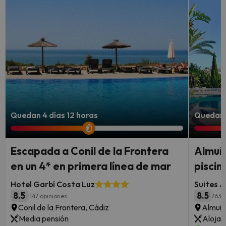
Quedan 4 días 12 horas
Quedan 
Escapada a Conil de la Frontera
Almuñ
en un 4* en primera línea de mar
piscin
Hotel Garbí Costa Luz
Suites A
8.5
8.5
1147 opiniones
763 
Conil de la Frontera, Cádiz
Almuñé
Media pensión
Alojam