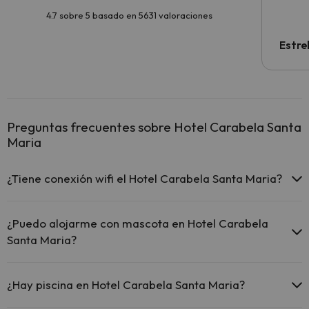
4.7 sobre 5 basado en 5631 valoraciones
Estre
Preguntas frecuentes sobre Hotel Carabela Santa
Maria
¿Tiene conexión wifi el Hotel Carabela Santa Maria?
El Hotel Carabela Santa Maria ofrece Wi-Fi gratuito en todo
el hotel.
¿Puedo alojarme con mascota en Hotel Carabela
El Hotel Carabela Santa Maria ofrece Wi-Fi gratuito en
Santa Maria?
zonas comunes.
El Hotel Carabela Santa Maria dispone de Wi-Fi.
En Hotel Carabela Santa Maria no se admiten mascotas.
¿Hay piscina en Hotel Carabela Santa Maria?