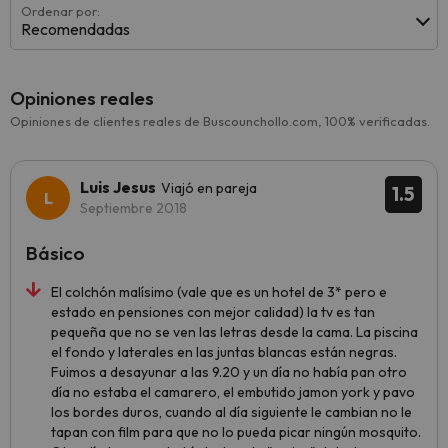
Ordenar por:
Recomendadas
Opiniones reales
Opiniones de clientes reales de Buscounchollo.com, 100% verificadas.
Luis Jesus
Viajó en pareja
1.5
Septiembre 2018
Básico
El colchón malísimo (vale que es un hotel de 3* pero e
estado en pensiones con mejor calidad) la tv es tan
pequeña que no se ven las letras desde la cama. La piscina
el fondo y laterales en las juntas blancas están negras.
Fuimos a desayunar a las 9.20 y un día no había pan otro
día no estaba el camarero, el embutido jamon york y pavo
los bordes duros, cuando al día siguiente le cambian no le
tapan con film para que no lo pueda picar ningún mosquito.