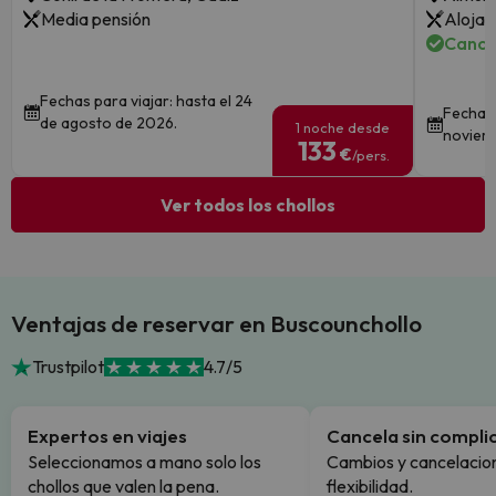
Media pensión
Alojam
Cance
Fechas para viajar: hasta el 24
Fechas 
de agosto de 2026.
1 noche desde
noviem
133
€
/pers.
Ver todos los chollos
Ventajas de reservar en Buscounchollo
Trustpilot
4.7/5
Expertos en viajes
Cancela sin compli
Seleccionamos a mano solo los
Cambios y cancelacion
chollos que valen la pena.
flexibilidad.