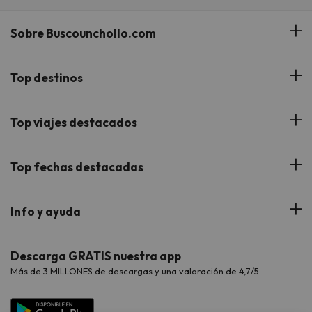
Sobre Buscounchollo.com
¿Quiénes somos?
Top destinos
Tarjeta Regalo
Hoteles Andalucía
Top viajes destacados
Buscounchollo en los medios
Hoteles Andorra
Blog
Viajes con Niños
Top fechas destacadas
Hoteles Cataluña
Web Corporativa
Viajes de Ciudad
Hoteles Portugal
Verano
Info y ayuda
Proveedores
Viajes de Novios
Hoteles Valencia
Puente de Agosto
Opiniones de nuestros clientes
Viajes con mascotas
Contáctanos
Descarga GRATIS nuestra app
Hoteles Galicia
Vacaciones en Agosto
Más de 3 MILLONES de descargas y una valoración de 4,7/5.
Viajes para grupos
Chollos con Todo Incluido
Preguntas frecuentes
Hoteles en Islas
Vacaciones en Septiembre
Chollos en la playa