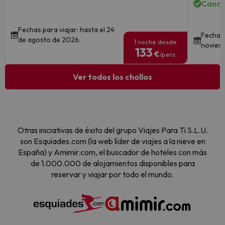
Cance
Fechas para viajar: hasta el 24
Fechas 
de agosto de 2026.
1 noche desde
noviem
133
€
/pers.
Ver todos los chollos
Otras iniciativas de éxito del grupo Viajes Para Ti S.L.U.
son Esquiades.com (la web líder de viajes a la nieve en
España) y Amimir.com, el buscador de hoteles con más
de 1.000.000 de alojamientos disponibles para
reservar y viajar por todo el mundo.