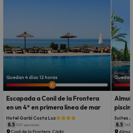
Quedan 4 días 12 horas
Quedan 
Escapada a Conil de la Frontera
Almuñ
en un 4* en primera línea de mar
piscin
Hotel Garbí Costa Luz
Suites A
8.5
8.5
1147 opiniones
763 
Conil de la Frontera, Cádiz
Almuñé