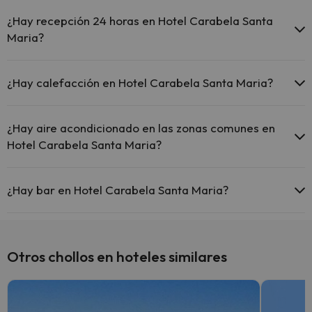
Sí, Hotel Carabela Santa Maria tiene piscina (este servicio puede
ser de pago) Aquí tienes más info sobre la piscina y otras
¿Hay recepción 24 horas en Hotel Carabela Santa
instalaciones.
Maria?
Piscina al aire libre (temporada de verano)
Sí, Hotel Carabela Santa Maria tiene recepción 24 horas.
¿Hay calefacción en Hotel Carabela Santa Maria?
Sí, Hotel Carabela Santa Maria tiene calefacción en las zonas
comunes.
¿Hay aire acondicionado en las zonas comunes en
Hotel Carabela Santa Maria?
Sí, Hotel Carabela Santa Maria tiene aire acondicionado en las
zonas comunes.
¿Hay bar en Hotel Carabela Santa Maria?
Sí, Hotel Carabela Santa Maria tiene bar.
Otros chollos en hoteles similares