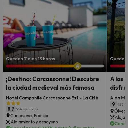
Quedan 7 días 13 horas
Quedan 
¡Destino: Carcassonne! Descubre
A las 
la ciudad medieval más famosa
disfru
Hotel Campanile Carcassonne Est - La Cité
Alda Mi
9
423 op
8.7
634 opiniones
Ólvega
Carcasona, Francia
Alojam
Alojamiento y desayuno
Cance