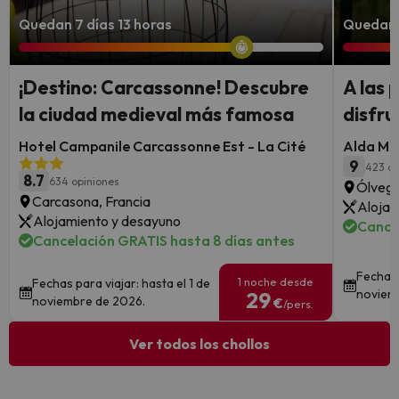
Quedan 7 días 13 horas
Quedan 
¡Destino: Carcassonne! Descubre
A las 
la ciudad medieval más famosa
disfru
Hotel Campanile Carcassonne Est - La Cité
Alda Mi
9
423 op
8.7
634 opiniones
Ólvega
Carcasona, Francia
Alojam
Alojamiento y desayuno
Cance
Cancelación GRATIS hasta 8 días antes
Fechas 
1 noche desde
Fechas para viajar: hasta el 1 de
noviem
29
noviembre de 2026.
€
/pers.
Ver todos los chollos