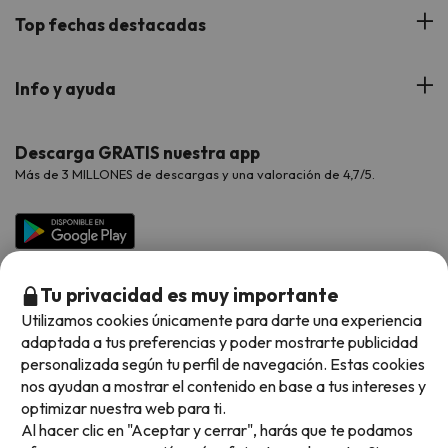
Blog
Viajes con Niños
Top fechas destacadas
Hoteles Cataluña
Web Corporativa
Viajes de Ciudad
Hoteles Portugal
Verano
Info y ayuda
Proveedores
Viajes de Novios
Hoteles Valencia
Puente de Agosto
Opiniones de nuestros clientes
Viajes con mascotas
Contáctanos
Descarga GRATIS nuestra app
Hoteles Galicia
Vacaciones en Agosto
Más de 3 MILLONES de descargas y una valoración de 4,7/5.
Viajes para grupos
Chollos con Todo Incluido
Preguntas frecuentes
Hoteles en Islas
Vacaciones en Septiembre
Chollos en la playa
Hoteles Salou
Vacaciones en Octubre
Chollos con Vuelo Incluido
Vacaciones en Noviembre
Tu privacidad es muy importante
Hoteles con toboganes
Utilizamos cookies únicamente para darte una experiencia
adaptada a tus preferencias y poder mostrarte publicidad
Selección de la Newsletter
personalizada según tu perfil de navegación. Estas cookies
nos ayudan a mostrar el contenido en base a tus intereses y
Métodos de pago disponibles
Los favoritos de nuestros clientes
optimizar nuestra web para ti.
Al hacer clic en "Aceptar y cerrar", harás que te podamos