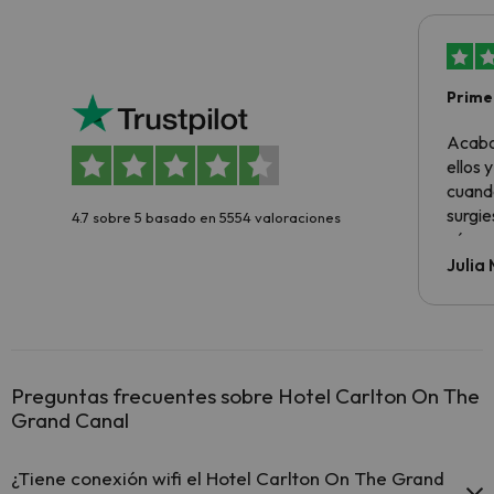
Primer
sencil
Acabo
ellos 
cuando
surgie
4.7 sobre 5 basado en 5554 valoraciones
cómo s
todo v
Julia
Preguntas frecuentes sobre Hotel Carlton On The
Grand Canal
¿Tiene conexión wifi el Hotel Carlton On The Grand