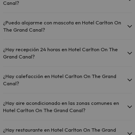
Canal?
El Hotel Carlton On The Grand Canal ofrece Wi-Fi gratuito
en todo el hotel.
¿Puedo alojarme con mascota en Hotel Carlton On
El Hotel Carlton On The Grand Canal ofrece Wi-Fi gratuito
The Grand Canal?
en zonas comunes.
El Hotel Carlton On The Grand Canal dispone de Wi-Fi.
En Hotel Carlton On The Grand Canal no se admiten mascotas.
¿Hay recepción 24 horas en Hotel Carlton On The
Grand Canal?
Sí, Hotel Carlton On The Grand Canal tiene recepción 24 horas.
¿Hay calefacción en Hotel Carlton On The Grand
Canal?
Sí, Hotel Carlton On The Grand Canal tiene calefacción en las
zonas comunes.
¿Hay aire acondicionado en las zonas comunes en
Hotel Carlton On The Grand Canal?
Sí, Hotel Carlton On The Grand Canal tiene aire acondicionado en
las zonas comunes.
¿Hay restaurante en Hotel Carlton On The Grand