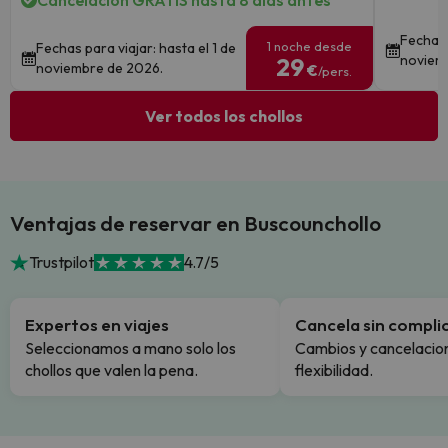
Cancelación GRATIS hasta 8 días antes
Fechas 
1 noche desde
Fechas para viajar: hasta el 1 de
noviem
29
noviembre de 2026.
€
/pers.
Ver todos los chollos
Ventajas de reservar en Buscounchollo
Trustpilot
4.7/5
Expertos en viajes
Cancela sin compli
Seleccionamos a mano solo los
Cambios y cancelacion
chollos que valen la pena.
flexibilidad.