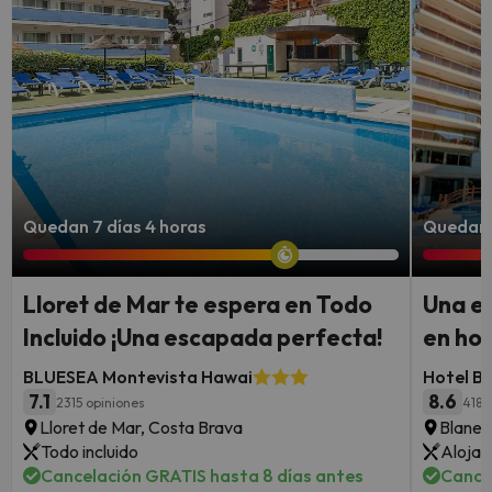
Quedan 7 días 4 horas
Quedan 
Lloret de Mar te espera en Todo
Una e
Incluido ¡Una escapada perfecta!
en hot
BLUESEA Montevista Hawai
Hotel Be
7.1
8.6
2315 opiniones
4186
Lloret de Mar, Costa Brava
Blanes
Todo incluido
Alojam
Cancelación GRATIS hasta 8 días antes
Cance