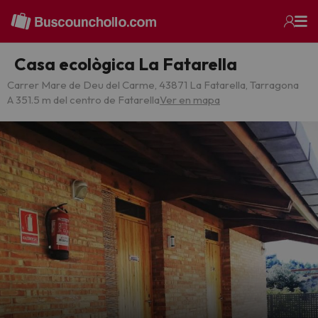
Casa ecològica La Fatarella
Carrer Mare de Deu del Carme, 43871 La Fatarella, Tarragona
A 351.5 m del centro de Fatarella
Ver en mapa