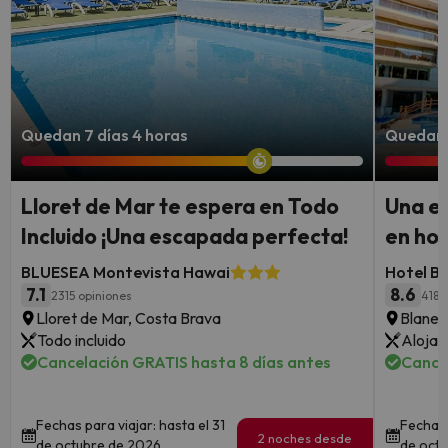
Quedan 7 días 4 horas
Quedan 
Lloret de Mar te espera en Todo
Una e
Incluido ¡Una escapada perfecta!
en hot
BLUESEA Montevista Hawai
Hotel Be
7.1
8.6
2315 opiniones
4186
Lloret de Mar, Costa Brava
Blanes
Todo incluido
Alojam
Cancelación GRATIS hasta 8 días antes
Cance
Fechas para viajar: hasta el 31
Fechas 
2 noches desde
de octubre de 2026.
de octu