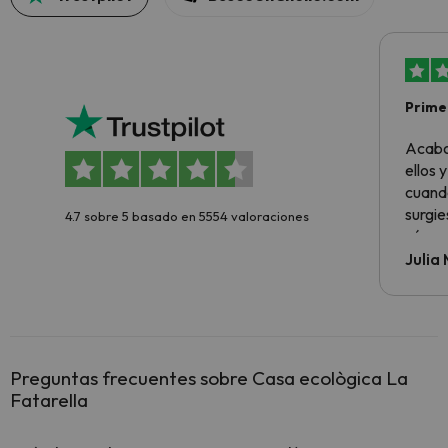
Primer
sencil
Acabo
ellos 
cuando
surgie
4.7 sobre 5 basado en 5554 valoraciones
cómo s
todo v
Julia
Preguntas frecuentes sobre Casa ecològica La
Fatarella