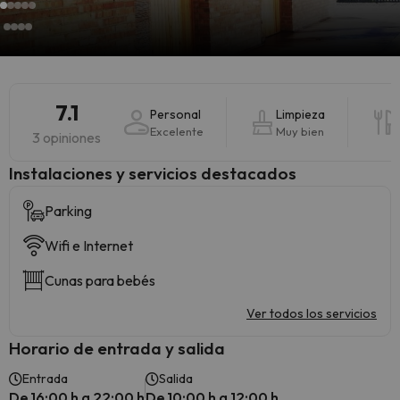
7.1
Personal
Limpieza
Excelente
Muy bien
3 opiniones
Instalaciones y servicios destacados
Parking
Wifi e Internet
Cunas para bebés
Ver todos los servicios
Horario de entrada y salida
Entrada
Salida
De 16:00 h a 22:00 h
De 10:00 h a 12:00 h