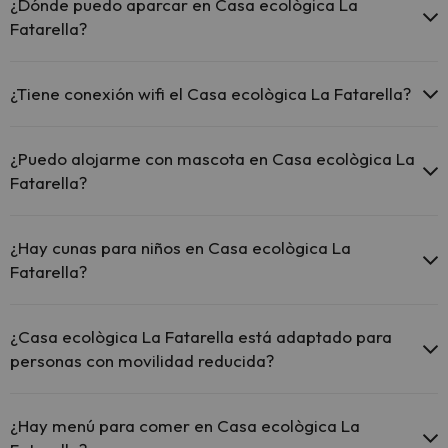
¿Dónde puedo aparcar en Casa ecològica La
Fatarella?
Si te alojas en Casa ecològica La Fatarella tienes estas
posibilidades de aparcamiento (bajo disponibilidad):
¿Tiene conexión wifi el Casa ecològica La Fatarella?
Parking exterior gratuito
El Casa ecològica La Fatarella ofrece Wi-Fi gratuito en todo el
hotel.
¿Puedo alojarme con mascota en Casa ecològica La
Fatarella?
En Casa ecològica La Fatarella no se admiten mascotas.
¿Hay cunas para niños en Casa ecològica La
Fatarella?
El Casa ecològica La Fatarella dispone de cunas gratis en el hotel
(solicítalo antes de iniciar tu viaje).
¿Casa ecològica La Fatarella está adaptado para
personas con movilidad reducida?
Sí, Casa ecològica La Fatarella está adaptado para personas con
movilidad reducida.
¿Hay menú para comer en Casa ecològica La