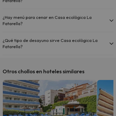
Fatarella?
Si te alojas en Casa ecològica La Fatarella podrás disfrutar de
comida tipo menú.
¿Hay menú para cenar en Casa ecològica La
Fatarella?
Si te alojas en Casa ecològica La Fatarella podrás disfrutar de cena
tipo menú.
¿Qué tipo de desayuno sirve Casa ecològica La
Fatarella?
El Casa ecològica La Fatarella sirve desayuno continental.
Otros chollos en hoteles similares