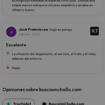
ecológica proximidad te esperas otra cosa , comida muy
simple menos mal que la chica es simpática y amable es
olímpico bueno
José Franciscoo
Viajó en pareja
9.7
Febrero 2022
Excelente
La situación del alojamiento, el servicio, el trato y el relax,
ademas del entorno.
Nada.
Opiniones sobre buscounchollo.com
Trustpilot
BuscoUnChollo.com