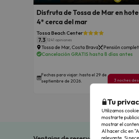
Disfruta de Tossa de Mar en hote
4* cerca del mar
Tossa Beach Center
7.3
1241 opiniones
Tossa de Mar, Costa Brava
Pensión comple
Cancelación GRATIS hasta 8 días antes
Fechas para viajar: hasta el 29 de
3 noches de
septiembre de 2026.
209
€
/pe
Tu priva
Utilizamos cookie
mostrarte publici
mostrar el conten
Al hacer clic en 
Ventajas de reservar en Buscouncho
relevante. Si nec