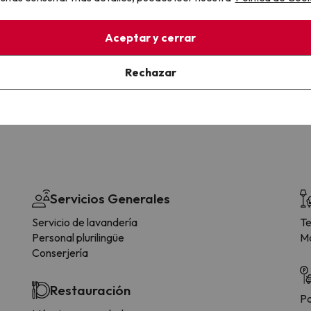
Aceptar y cerrar
la sin complicaciones
Paga a tu ritmo
s y cancelaciones con total
Fracciona o financia tu viaje.
lidad.
Reserva ahora, paga luego.
Rechazar
Servicios Generales
Servicio de lavandería
Te
Personal plurilingüe
Má
Conserjería
Restauración
Pa