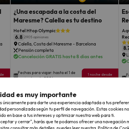
l
¿Una escapada a la costa del
Es
Maresme? Calella es tu destino
R
Hotel Htop Olympic
Aqu
6.8
Re
2905 opiniones
ta
Calella, Costa del Maresme - Barcelona
8.
Pensión completa
L
Cancelación GRATIS hasta 8 días antes
C
Fechas para viajar: hasta el 1 de
sde
1 noche desde
F
noviembre de 2026.
35
s
€
rs.
/pers.
cidad es muy importante
Ver todos los chollos
s únicamente para darte una experiencia adaptada a tus prefere
dad personalizada según tu perfil de navegación. Estas cookies n
ido en base a tus intereses y optimizar nuestra web para ti.
"Aceptar y cerrar", harás que te podamos ofrecer una navegación m
llo
esitas consultar más detalles, puedes leer nuestra
Política de Cook