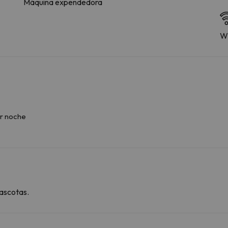
Máquina expendedora
Wi
r noche
ascotas.