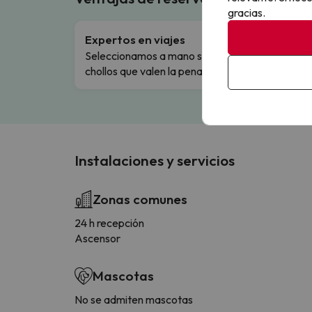
gracias.
Expertos en viajes
Cance
Seleccionamos a mano solo los
Cambio
chollos que valen la pena.
flexibi
Instalaciones y servicios
Zonas comunes
24 h recepción
Ascensor
Mascotas
No se admiten mascotas