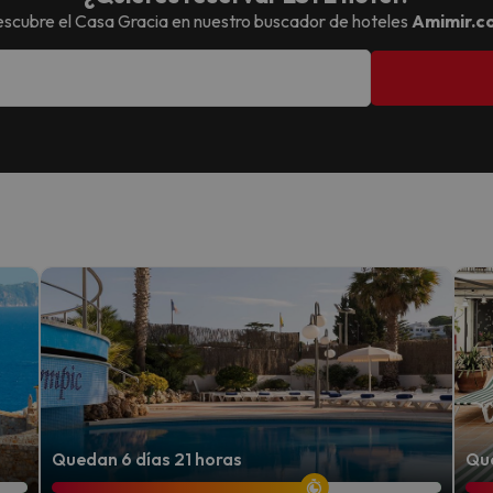
scubre el
Casa Gracia
en nuestro buscador de hoteles
Amimir.c
Quedan 6 días 21 horas
Que