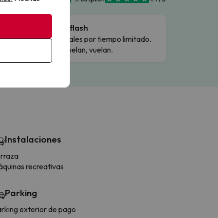
Ofertas flash
Precios reales por tiempo limitado.
Cuando vuelan, vuelan.
Instalaciones
rraza
quinas recreativas
Parking
rking exterior de pago