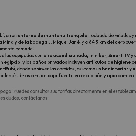
bí
, en un
entorno de montaña tranquilo
, rodeado de viñedos y 
a Mina y de la bodega J. Miquel Jané
, y a
64,5 km del aeropuer
ivamente cómodo.
s ellas equipadas con
aire acondicionado, minibar, Smart TV y 
n egipcio
, y los
baños privados
incluyen
artículos de higiene p
ntRubí
, donde se sirven las comidas, así como un
bar interior y u
ne además de
ascensor, caja fuerte en recepción y aparcamien
 pago. Puedes consultar sus tarifas directamente en el establecim
enes dudas, contáctanos.