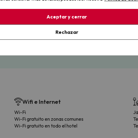
llo
Aceptar y cerrar
la sin complicaciones
Paga a tu ritmo
Rechazar
s y cancelaciones con total
Fracciona o financia tu viaje.
lidad.
Reserva ahora, paga luego.
Wifi e Internet
Wi-Fi
Ja
Wi-Fi gratuito en zonas comunes
Te
Wi-Fi gratuito en todo el hotel
Te