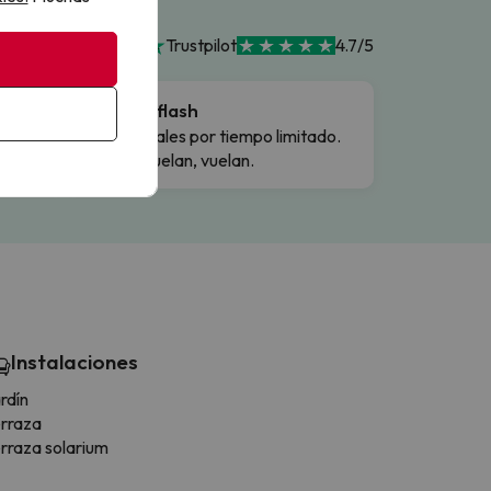
Trustpilot
4.7/5
Ofertas flash
Precios reales por tiempo limitado.
Cuando vuelan, vuelan.
Instalaciones
rdín
rraza
rraza solarium