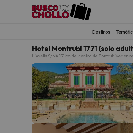
Destinos
Temátic
Hotel Montrubí 1771 (solo adul
L´Avellá S/N
A 1.7 km del centro de Fontrubí
Ver en 