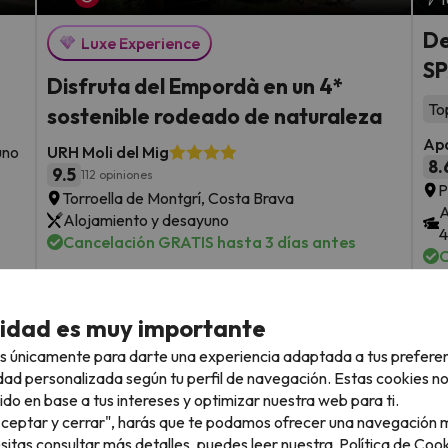
De
Luxe Experience
SP
Disfruta del Empordà en un 4*
To
sostenible rodeado de naturaleza
Apa
uno
URH Moli del Mig
8.
9.5
112 opiniones
P
Torroella de Montgrí, Costa Brava
A
Alojamiento y desayuno
4
Cancelación GRATIS hasta 3 días antes
C
Fechas para viajar: del 21 de
sde
1 noche desde
F
agosto al 1 de noviembre de 2026
79
cidad es muy importante
o
€
rs.
/pers.
s únicamente para darte una experiencia adaptada a tus prefere
Ver todos los chollos
dad personalizada según tu perfil de navegación. Estas cookies n
ido en base a tus intereses y optimizar nuestra web para ti.
"Aceptar y cerrar", harás que te podamos ofrecer una navegación m
esitas consultar más detalles, puedes leer nuestra
Política de Cook