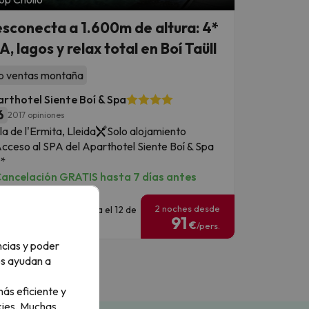
sconecta a 1.600m de altura: 4*
A, lagos y relax total en Boí Taüll
p ventas montaña
rthotel Siente Boí & Spa
6
2017 opiniones
la de l'Ermita, Lleida
Solo alojamiento
cceso al SPA del Aparthotel Siente Boí & Spa
*
ancelación GRATIS hasta 7 días antes
2 noches desde
echas para viajar: hasta el 12 de
91
ctubre de 2026.
€
/pers.
ncias y poder
os ayudan a
ás eficiente y
ies.
Muchas