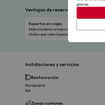
gracias.
Ventajas de reservar en Buscouncho
Expertos en viajes
Cance
Seleccionamos a mano solo los
Cambio
chollos que valen la pena.
flexibi
Instalaciones y servicios
Restauración
Restaurante
Bar
Zonas comunes