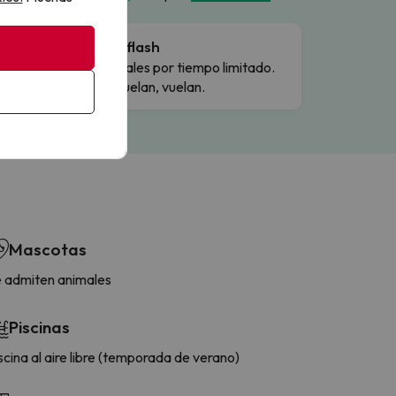
Ofertas flash
Precios reales por tiempo limitado.
Cuando vuelan, vuelan.
Mascotas
 admiten animales
Piscinas
scina al aire libre (temporada de verano)