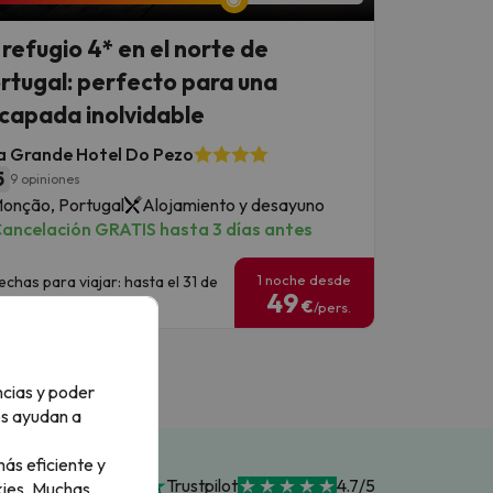
 refugio 4* en el norte de
rtugal: perfecto para una
capada inolvidable
a Grande Hotel Do Pezo
5
9 opiniones
onção, Portugal
Alojamiento y desayuno
ancelación GRATIS hasta 3 días antes
1 noche desde
echas para viajar: hasta el 31 de
49
iciembre de 2026.
€
/pers.
ncias y poder
os ayudan a
ás eficiente y
Trustpilot
4.7/5
ies.
Muchas