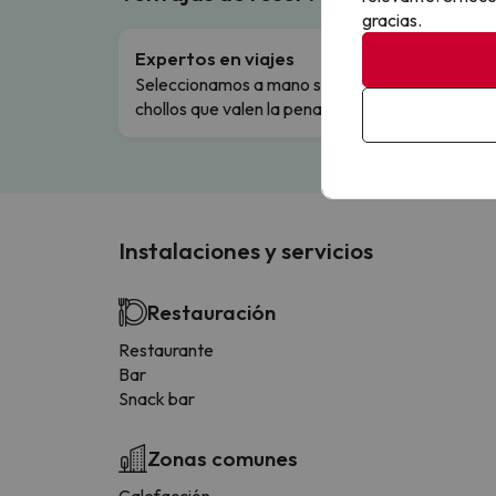
gracias.
Expertos en viajes
Cance
Seleccionamos a mano solo los
Cambio
chollos que valen la pena.
flexibi
Instalaciones y servicios
Restauración
Restaurante
Bar
Snack bar
Zonas comunes
Calefacción