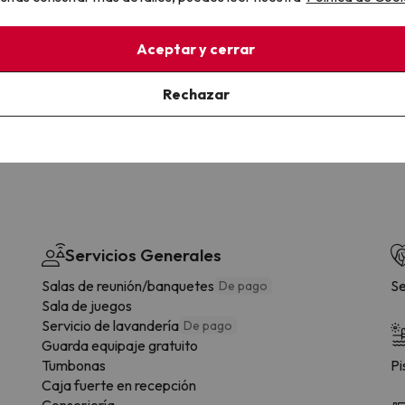
la sin complicaciones
Paga a tu ritmo
Aceptar y cerrar
s y cancelaciones con total
Fracciona o financia tu viaje.
lidad.
Reserva ahora, paga luego.
Rechazar
Servicios Generales
Salas de reunión/banquetes
Se
De pago
Sala de juegos
Servicio de lavandería
De pago
Guarda equipaje gratuito
Tumbonas
Pi
Caja fuerte en recepción
Conserjería