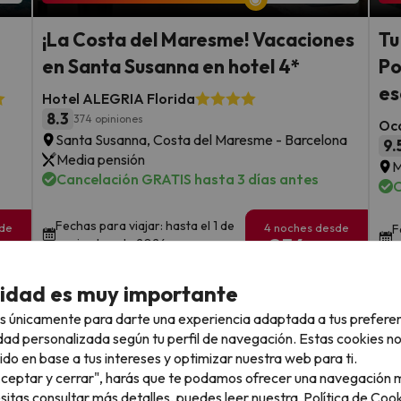
¡La Costa del Maresme! Vacaciones
Tu
en Santa Susanna en hotel 4*
Po
es
Hotel ALEGRIA Florida
8.3
374 opiniones
Oc
Santa Susanna, Costa del Maresme - Barcelona
9.
Media pensión
M
Cancelación GRATIS hasta 3 días antes
C
Fechas para viajar: hasta el 1 de
sde
4 noches desde
F
254
noviembre de 2026.
d
€
rs.
/pers.
cidad es muy importante
Ver todos los chollos
s únicamente para darte una experiencia adaptada a tus prefere
dad personalizada según tu perfil de navegación. Estas cookies n
ido en base a tus intereses y optimizar nuestra web para ti.
"Aceptar y cerrar", harás que te podamos ofrecer una navegación m
llo
esitas consultar más detalles, puedes leer nuestra
Política de Cook