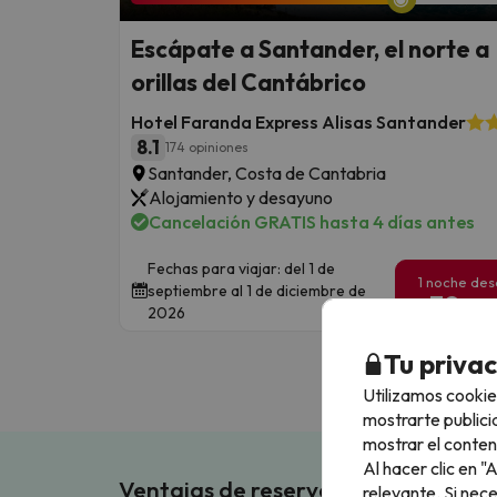
Escápate a Santander, el norte a
orillas del Cantábrico
Hotel Faranda Express Alisas Santander
8.1
174 opiniones
Santander, Costa de Cantabria
Alojamiento y desayuno
Cancelación GRATIS hasta 4 días antes
Fechas para viajar: del 1 de
1 noche de
septiembre al 1 de diciembre de
39
€
/pe
2026
Tu priva
Utilizamos cookie
mostrarte publici
mostrar el conten
Al hacer clic en 
Ventajas de reservar en Buscouncho
relevante. Si nec